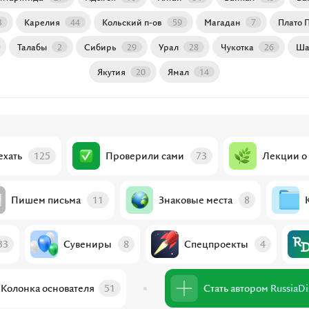
3
Карелия
44
Кольский п-ов
59
Магадан
7
Плато 
Талабы
2
Сибирь
29
Урал
28
Чукотка
26
Ша
Якутия
20
Ямал
14
ехать
125
Проверили сами
73
Лекции о
Пишем письма
11
Знаковые места
8
33
Сувениры
8
Спецпроекты
4
Колонка основателя
51
Стать автором R