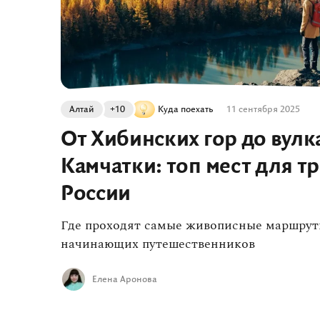
Алтай
+10
Куда поехать
11 сентября 2025
От Хибинских гор до вулк
Камчатки: топ мест для т
России
Где проходят самые живописные маршрут
начинающих путешественников
Елена Аронова