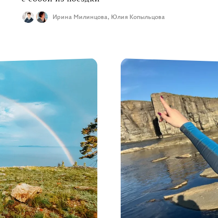
Ирина Милинцова,
Юлия Копыльцова