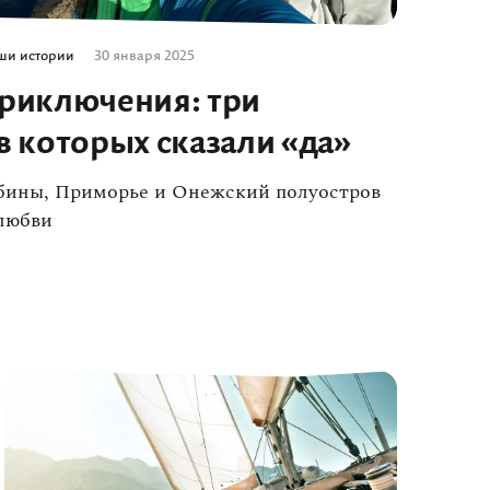
ши истории
30 января 2025
приключения: три
в которых сказали «да»
ибины, Приморье и Онежский полуостров
 любви