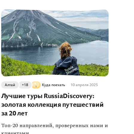
Алтай
+18
Куда поехать
10 апреля 2025
Лучшие туры RussiaDiscovery:
золотая коллекция путешествий
за 20 лет
Топ-20 направлений, проверенных нами и
клиентами