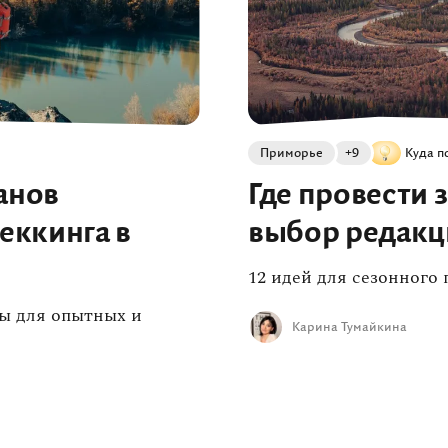
Приморье
+9
Куда п
анов
Где провести 
реккинга в
выбор редакц
12 идей для сезонного
ы для опытных и
Карина Тумайкина