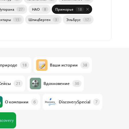
Путорана
27
НАО
8
Приморье
18
нтары
15
Шпицберген
3
Эльбрус
17
 природе
18
Ваши истории
38
Кейсы
21
Вдохновение
36
О компании
6
DiscoverySpecial
7
ussiaDiscovery