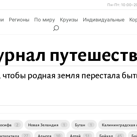
Пн-Пт: 10:00–2
ии
Регионы
По миру
Круизы
Индивидуальные
Ко
рнал путешест
ы
Месяцы
Сезоны
Месяцы
 чтобы родная земля перестала бы
Иосифа
2
Новая Зеландия
1
Бутан
1
Калининградская 
нтарктида
27
Адыгея
10
Алтай
51
Байкал
45
Ба