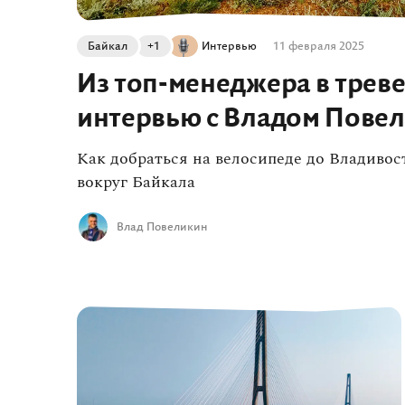
Байкал
+1
Интервью
11 февраля 2025
Из топ-менеджера в треве
интервью с Владом Пове
Как добраться на велосипеде до Владиво
вокруг Байкала
Влад Повеликин