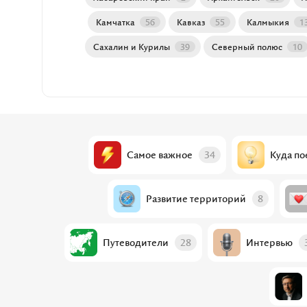
Камчатка
56
Кавказ
55
Калмыкия
1
Сахалин и Курилы
39
Северный полюс
10
Самое важное
34
Куда по
Развитие территорий
8
Путеводители
28
Интервью