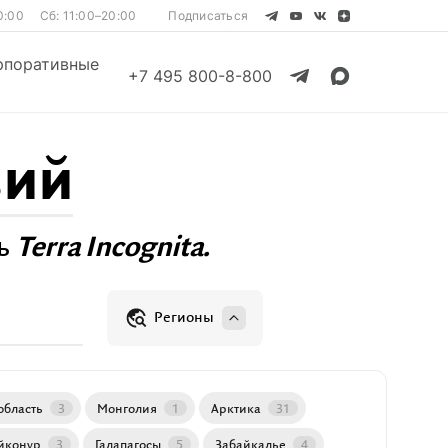
0:00
Сб: 11:00–20:00
Подписаться
рпоративные
+7 495 800-8-800
вий
Смотреть все
Смотреть все
ть
Terra Incognita.
Регионы
область
3
Монголия
1
Арктика
31
йконур
3
Галапагосы
5
Забайкалье
4