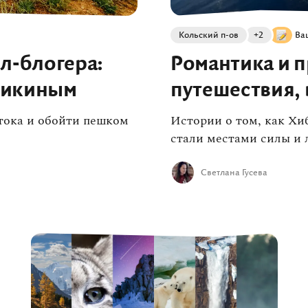
Кольский п-ов
+2
Ва
л-блогера:
Романтика и 
ликиным
путешествия, 
стока и обойти пешком
Истории о том, как Х
стали местами силы и
Светлана Гусева