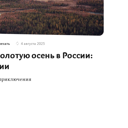
оехать
4 августа 2025
золотую осень в России:
ии
 приключения