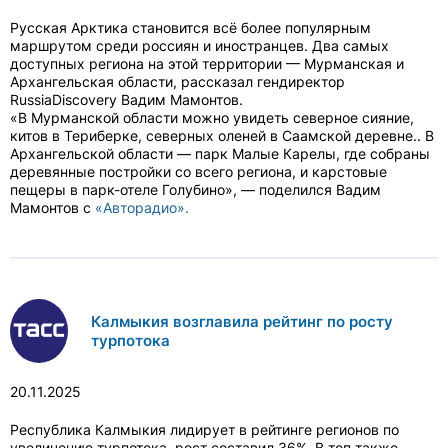
Русская Арктика становится всё более популярным
маршрутом среди россиян и иностранцев. Два самых
доступных региона на этой территории — Мурманская и
Архангельская области, рассказал гендиректор
RussiaDiscovery Вадим Мамонтов.
«В Мурманской области можно увидеть северное сияние,
китов в Териберке, северных оленей в Саамской деревне.. В
Архангельской области — парк Малые Карелы, где собраны
деревянные постройки со всего региона, и карстовые
пещеры в парк-отеле Голубино», — поделился Вадим
Мамонтов с
«Авторадио».
Калмыкия возглавила рейтинг по росту
турпотока
20.11.2025
Республика Калмыкия лидирует в рейтинге регионов по
увеличению турпотока, рост составил 36%. В топ также