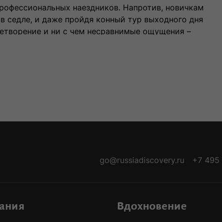
профессиональных наездников. Напротив, новичкам
в седле, и даже пройдя конный тур выходного дня
летворение и ни с чем несравнимые ощущения –
вершинам Адыгейских гор, но не только. Пять дней,
-ARRIVALS
воляют получить массу незабываемых впечатлений.
алы и пещеры.
едорожнике.
 – Киши и Белой реки.
go@russiadiscovery.ru
+7 495
ь увлекательными.
 конно-пеший тур на чарующий Алтай. Заснеженные
воздух – сказочная атмосфера.
ания
Вдохновение
ком.