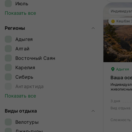
Июль
Индивидуал
Август
Показать все
Кешбэк
Сентябрь
Регионы
Октябрь
Адыгея
Ноябрь
Алтай
Зима
Восточный Саян
Январь
Карелия
Февраль
Адыгея
Сибирь
Ваша осе
Март
Индивидуал
Антарктида
Апрель
живописным
пещерам
Арктика
Показать все
Декабрь
3 дня
Архангельская область
Вид отдыха
Виды отдыха
Архыз
Сложность
Велотуры
Байкал
Джип-туры