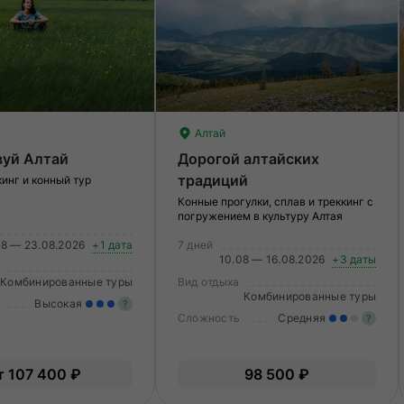
Алтай
вуй Алтай
Дорогой алтайских
традиций
кинг и конный тур
Конные прогулки, сплав и треккинг с
погружением в культуру Алтая
08 — 23.08.2026
+1 дата
7 дней
10.08 — 16.08.2026
+3 даты
Комбинированные туры
Вид отдыха
Комбинированные туры
Высокая
?
Сложность
Средняя
?
Значительные нагрузки. Нужен
опыт и выносливость, хорошая
У
т 107 400 ₽
98 500 ₽
физическая подготовка.
в
по