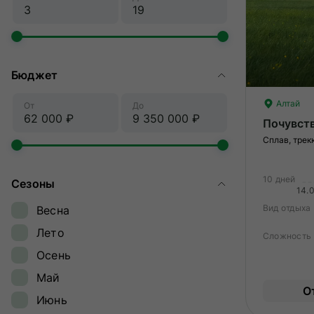
Бюджет
Алтай
От
До
Почувст
Сплав, трек
10 дней
Сезоны
14.
Вид отдыха
Весна
Лето
Сложность
Осень
Май
О
Июнь