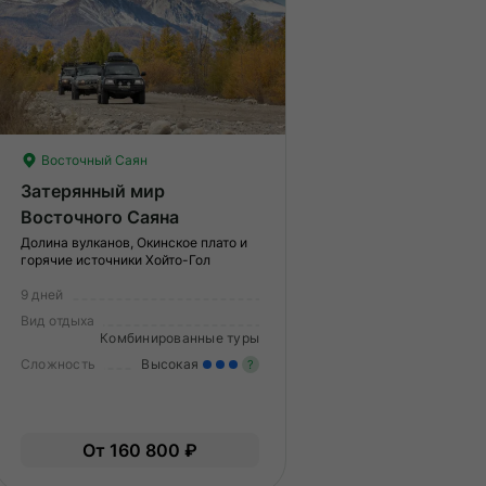
Восточный Саян
Затерянный мир
Восточного Саяна
Долина вулканов, Окинское плато и
горячие источники Хойто-Гол
9 дней
Вид отдыха
Комбинированные туры
Сложность
Высокая
?
Значительные нагрузки. Ну
опыт и выносливость, хоро
меренные нагрузки. Возможно,
От 160 800 ₽
физическая подготовка.
ам нужно будет физически
дготовиться к туру.