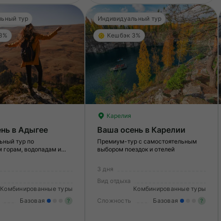
ьный тур
Индивидуальный тур
 3%
Кешбэк 3%
Карелия
нь в Адыгее
Ваша осень в Карелии
ьный тур по
Премиум-тур с самостоятельным
 горам, водопадам и
выбором поездок и отелей
3 дня
Вид отдыха
Комбинированные туры
Комбинированные туры
Базовая
Сложность
Базовая
?
?