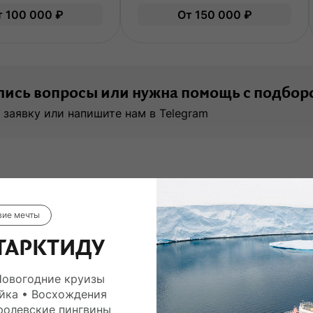
Легкие нагрузки. Подходит всем.
Ле
т 100 000 ₽
От 150 000 ₽
Опыт не нужен.
О
ись вопросы или нужна помощь с подбор
 заявку или напишите нам в Telegram
вие мечты
ТАРКТИДУ
Новогодние круизы
йка • Восхождения
ролевские пингвины