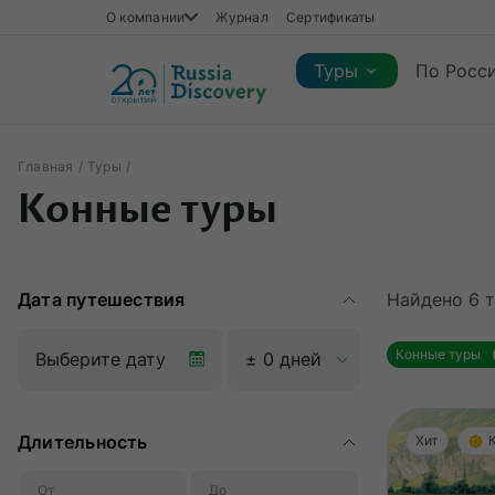
О компании
Журнал
Сертификаты
Туры
По Росс
Главная
Туры
Каталог туров
Конные туры
Каталог туров
Регионы
Коллекции
Виды отдыха
Сезон
Регионы
Коллекции
Виды отдыха
Дата путешествия
Найдено
6
т
Конные туры
Длительность
Хит
От
До