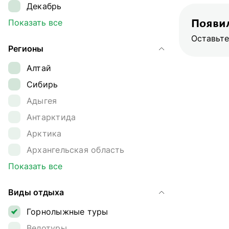
Декабрь
Лето
Показать все
Появил
Оставьте
Осень
Регионы
Апрель
Алтай
Май
Сибирь
Июнь
Адыгея
Июль
Антарктида
Август
Арктика
Сентябрь
Архангельская область
Октябрь
Архыз
Показать все
Ноябрь
Байкал
Виды отдыха
Байконур
Горнолыжные туры
Восточный Саян
Велотуры