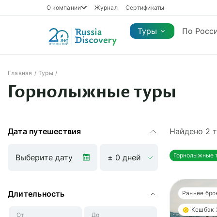
О компании
Журнал
Сертификаты
Туры
По Росс
Главная
Туры
Каталог туров
Горнолыжные туры
Каталог туров
Регионы
Коллекции
Виды отдыха
Сезон
Регионы
Коллекции
Виды отдыха
Дата путешествия
Найдено
2
т
Горнолыжные 
Длительность
Раннее бро
Кешбэк
От
До