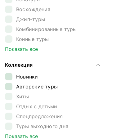
Дагестан
Восхождения
Ингушетия
Джип-туры
Кавказ
Комбинированные туры
Калининградская область
Конные туры
Камчатка
Круизы
Показать все
Карелия
Лыжные туры
Кольский полуостров
Коллекция
Обзорные туры
Командорские острова
Новинки
Ретрит-туры
Краснодарский край
Авторские туры
Сплавы
Магаданская область
Хиты
Треккинг
Ненецкий автономный округ
Отдых с детьми
Туры на квадроциклах
Плато Путорана
Спецпредложения
Туры на снегоходах
Приморье
Туры выходного дня
Туры на собачьих упряжках
Приэльбрусье
Корпоративные туры
Показать все
Экспедиции