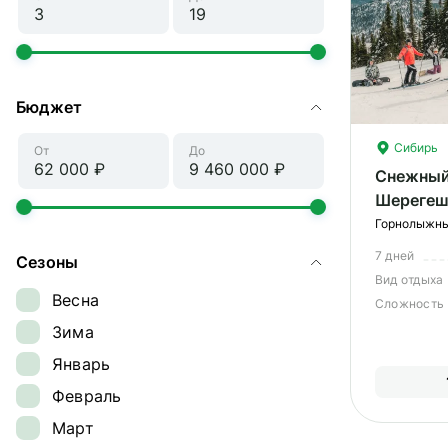
Бюджет
Сибирь
От
До
Снежный
Шерегеш
Горнолыжный
7 дней
Сезоны
Вид отдыха
Весна
Сложность
Зима
Январь
Февраль
Март