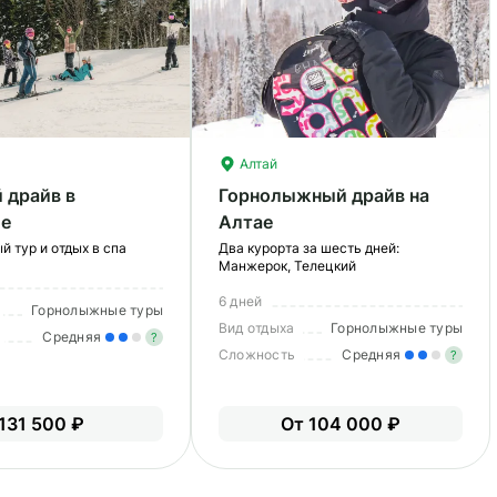
Алтай
 драйв в
Горнолыжный драйв на
е
Алтае
 тур и отдых в спа
Два курорта за шесть дней:
Манжерок, Телецкий
6 дней
Горнолыжные туры
Вид отдыха
Горнолыжные туры
Средняя
?
Сложность
Средняя
?
Умеренные нагрузки. Возможно,
вам нужно будет физически
У
131 500 ₽
От 104 000 ₽
подготовиться к туру.
в
по