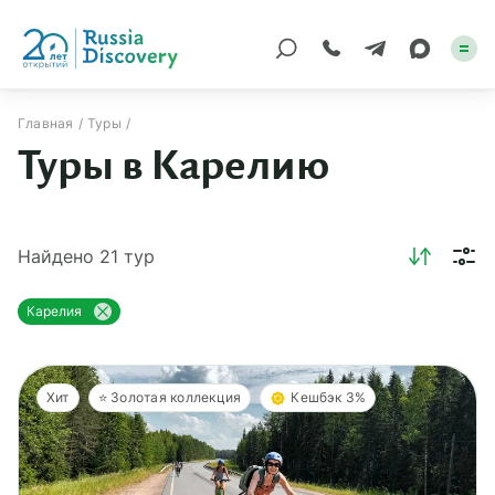
Главная
Туры
Туры в Карелию
Каталог туров
По России
Найдено
21
тур
Регионы
По миру
Карелия
Круизы
Хит
⭐️ Золотая коллекция
Кешбэк 3%
Индивидуальные
Корпоративные