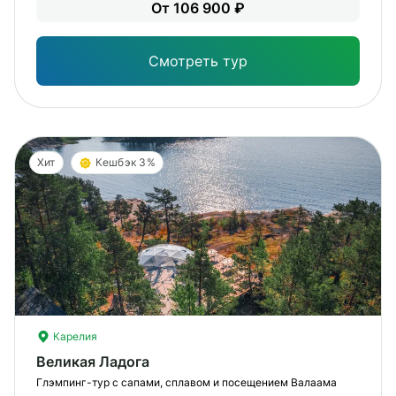
Лег
От 106 900 ₽
Опы
Смотреть тур
Хит
Кешбэк 3%
Карелия
Великая Ладога
Глэмпинг-тур с сапами, сплавом и посещением Валаама