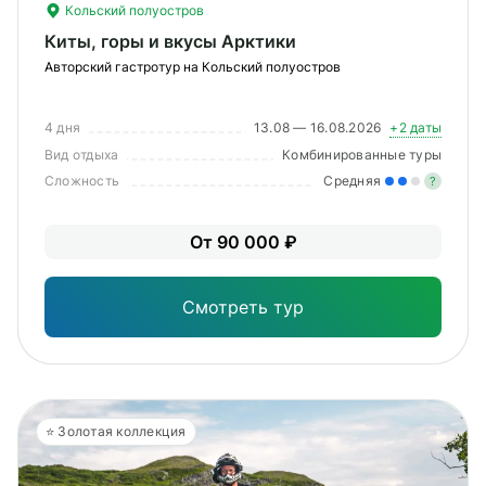
Кольский полуостров
Киты, горы и вкусы Арктики
Авторский гастротур на Кольский полуостров
4 дня
13.08 — 16.08.2026
+2 даты
Вид отдыха
Комбинированные туры
Сложность
Средняя
?
MODAL-ARRIVALS
Уме
От 90 000 ₽
вам
под
Смотреть тур
⭐️ Золотая коллекция