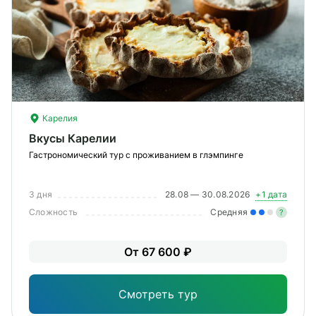
Карелия
Вкусы Карелии
Гастрономический тур с проживанием в глэмпинге
3 дня
28.08 — 30.08.2026
+1 дата
Сложность
Средняя
?
Уме
От 67 600 ₽
вам
под
Смотреть тур