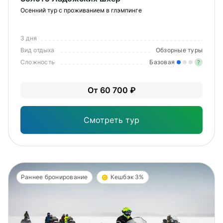
Осенний тур с проживанием в глэмпинге
3 дня
Вид отдыха
Обзорные туры
Сложность
Базовая
?
Лег
От 60 700 ₽
Опы
Смотреть тур
Раннее бронирование
Кешбэк 3%