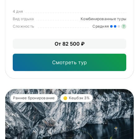
4 дня
Вид отдыха
Комбинированные туры
Сложность
Средняя
?
Уме
От 82 500 ₽
вам
под
Смотреть тур
Раннее бронирование
Кешбэк 3%