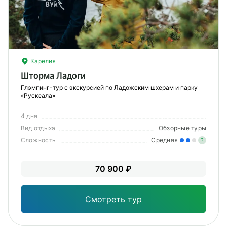
Карелия
Шторма Ладоги
Глэмпинг-тур с экскурсией по Ладожским шхерам и парку
«Рускеала»
4 дня
Вид отдыха
Обзорные туры
Сложность
Средняя
?
Уме
70 900 ₽
вам
под
Смотреть тур