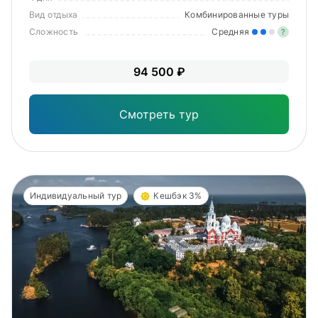
Вид отдыха
Комбинированные туры
Сложность
Средняя
?
Уме
94 500 ₽
вам
под
Смотреть тур
Индивидуальный тур
Кешбэк 3%