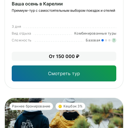
Ваша осень в Карелии
Премиум-тур с самостоятельным выбором поездок и отелей
3 дня
Вид отдыха
Комбинированные туры
Сложность
Базовая
?
Лег
От 150 000 ₽
Опы
Смотреть тур
Раннее бронирование
Кешбэк 3%