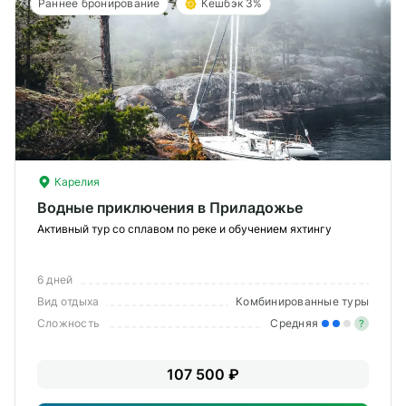
Раннее бронирование
Кешбэк 3%
Карелия
Водные приключения в Приладожье
Активный тур со сплавом по реке и обучением яхтингу
6 дней
Вид отдыха
Комбинированные туры
Сложность
Средняя
?
Уме
107 500 ₽
вам
под