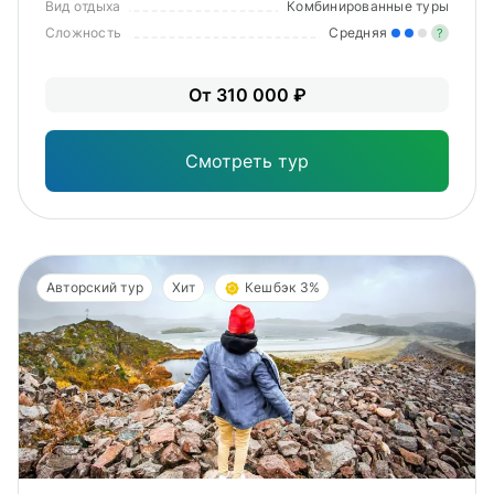
Вид отдыха
Комбинированные туры
Сложность
Средняя
?
Уме
От 310 000 ₽
вам
под
Смотреть тур
Авторский тур
Хит
Кешбэк 3%