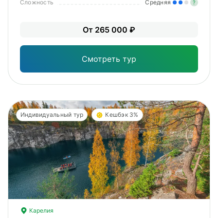
Сложность
Средняя
?
Уме
От 265 000 ₽
вам
под
Смотреть тур
Индивидуальный тур
Кешбэк 3%
Карелия