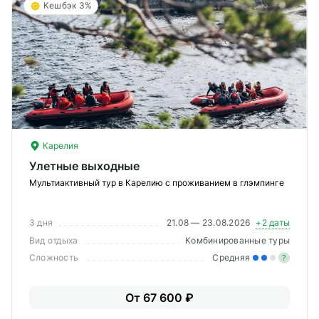
Кешбэк 3%
Карелия
Улетные выходные
Мультиактивный тур в Карелию с проживанием в глэмпинге
3 дня
21.08 — 23.08.2026
+2 даты
Вид отдыха
Комбинированные туры
Сложность
Средняя
?
Уме
От 67 600 ₽
вам
под