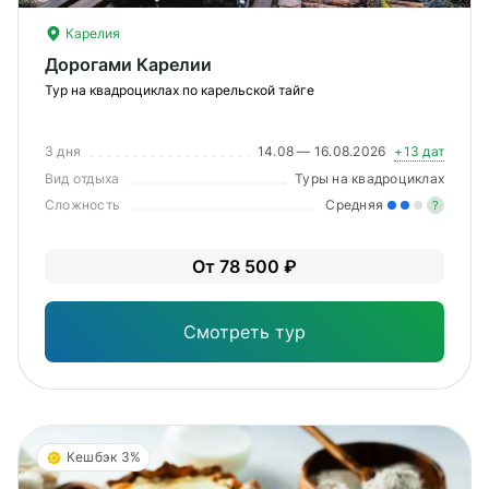
Карелия
Дорогами Карелии
Тур на квадроциклах по карельской тайге
3 дня
14.08 — 16.08.2026
+13 дат
Вид отдыха
Туры на квадроциклах
Сложность
Средняя
?
Уме
От 78 500 ₽
вам
под
Смотреть тур
Кешбэк 3%