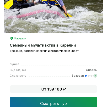
Карелия
Семейный мультиактив в Карелии
Треккинг, рафтинг, каякинг и исторический квест
6 дней
Вид отдыха
Сплавы
Сложность
Базовая
?
Лег
От 139 100 ₽
Опы
Смотреть тур