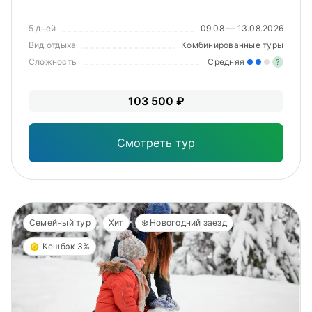
5 дней
09.08 — 13.08.2026
Вид отдыха
Комбинированные туры
Сложность
Средняя
?
Уме
103 500 ₽
вам
под
Смотреть тур
Семейный тур
Хит
❄️ Новогодний заезд
Кешбэк 3%