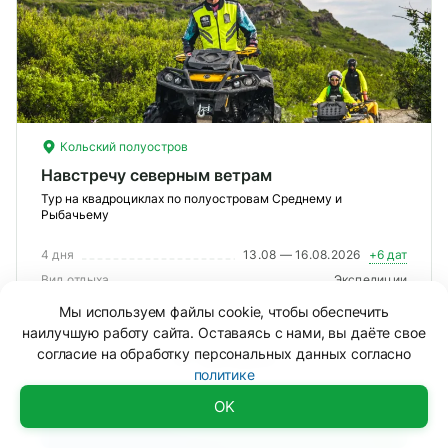
Кольский полуостров
Навстречу северным ветрам
Тур на квадроциклах по полуостровам Среднему и
Рыбачьему
4 дня
13.08 — 16.08.2026
+6 дат
Вид отдыха
Экспедиции
Сложность
Средняя
?
Мы используем файлы cookie, чтобы обеспечить
наилучшую работу сайта. Оставаясь с нами, вы даёте свое
Уме
согласие на обработку персональных данных согласно
От 150 000 ₽
вам
политике
под
Смотреть тур
Доступно
OK
Смотреть тур