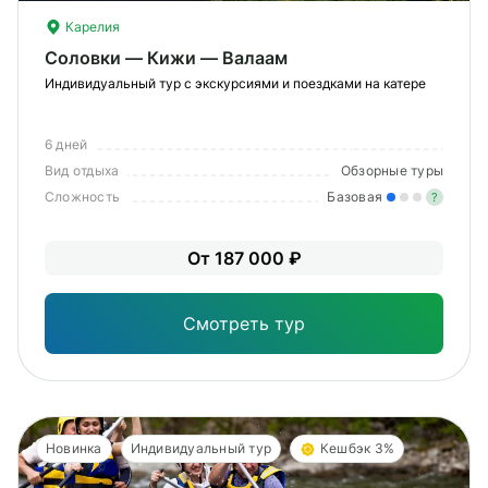
Карелия
Соловки — Кижи — Валаам
Индивидуальный тур с экскурсиями и поездками на катере
6 дней
Вид отдыха
Обзорные туры
Сложность
Базовая
?
Лег
От 187 000 ₽
Опы
Смотреть тур
Новинка
Индивидуальный тур
Кешбэк 3%