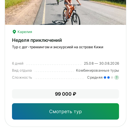
О компании
Журнал
Сертификаты
Карелия
Неделя приключений
Подписаться
Тур с дог-треккингом и экскурсией на острове Кижи
6 дней
25.08 — 30.08.2026
Вид отдыха
Комбинированные туры
Пн-Пт:
10:00–20:00
Сложность
Средняя
?
Сб:
11:00–20:00
Уме
99 000 ₽
вам
под
Смотреть тур