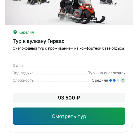
Карелия
Тур к вулкану Гирвас
Снегоходный тур с проживанием на комфортной базе отдыха
3 дня
Вид отдыха
Туры на снегоходах
Сложность
Средняя
?
Уме
93 500 ₽
вам
под
Смотреть тур