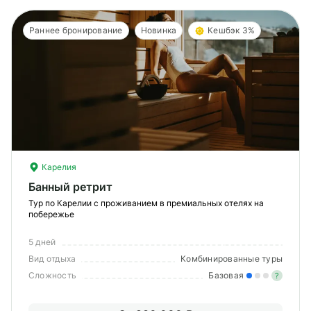
Раннее бронирование
Новинка
Кешбэк 3%
Карелия
Банный ретрит
Тур по Карелии с проживанием в премиальных отелях на
побережье
5 дней
Вид отдыха
Комбинированные туры
Сложность
Базовая
?
Лег