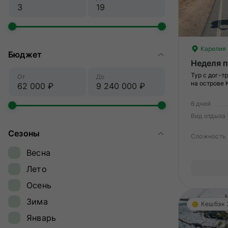
Карелия
Бюджет
Неделя 
Тур с дог-т
От
До
на острове
6 дней
Вид отдыха
Сезоны
Сложность
Весна
Лето
Осень
Зима
Кешбэк
Январь