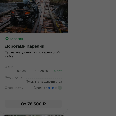
Карелия
Дорогами Карелии
Тур на квадроциклах по карельской
тайге
3 дня
07.08 — 09.08.2026
+14 дат
Вид отдыха
Туры на квадроциклах
Сложность
Средняя
?
меренные нагрузки. Возможно,
ам нужно будет физически
Умеренные нагрузки. Возмо
От 78 500 ₽
дготовиться к туру.
вам нужно будет физически
подготовиться к туру.