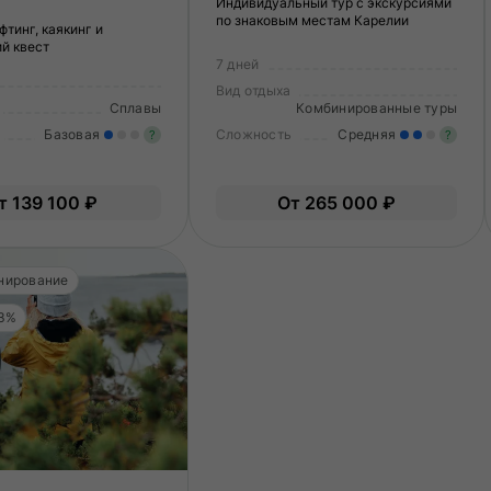
Индивидуальный тур с экскурсиями
по знаковым местам Карелии
фтинг, каякинг и
й квест
7 дней
Вид отдыха
Сплавы
Комбинированные туры
Базовая
Сложность
Средняя
?
?
Легкие нагрузки. Подходит всем.
У
т 139 100 ₽
От 265 000 ₽
Опыт не нужен.
в
по
нирование
 3%