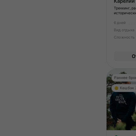
Карелии
Треккинг, ра
исторически
6 дней
Вид отдыха
Сложность
О
Раннее бро
Кешбэк