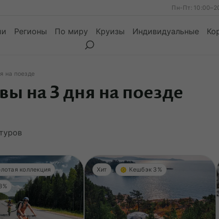
Пн-Пт: 10:00–2
ии
Регионы
По миру
Круизы
Индивидуальные
Ко
я на поезде
ы на 3 дня на поезде
ы
Месяцы
Сезоны
Месяцы
туров
Золотая коллекция
Хит
Кешбэк 3%
 3%