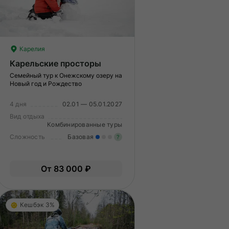
Карелия
Карельские просторы
Семейный тур к Онежскому озеру на
Новый год и Рождество
4 дня
02.01 — 05.01.2027
Вид отдыха
Комбинированные туры
Сложность
Базовая
?
меренные нагрузки. Возможно,
Легкие нагрузки. Подходит 
От 83 000 ₽
ам нужно будет физически
Опыт не нужен.
дготовиться к туру.
Кешбэк 3%