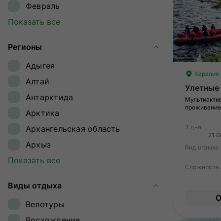
Февраль
Март
Показать все
Апрель
Регионы
Май
Адыгея
Июнь
Карелия
Алтай
Июль
Улетные
Антарктида
Август
Мультиактив
проживание
Арктика
Сентябрь
3 дня
Архангельская область
Октябрь
21.
Архыз
Ноябрь
Вид отдыха
Байкал
Показать все
Декабрь
Сложность
Байконур
Виды отдыха
Восточный Саян
О
Велотуры
Дагестан
Восхождения