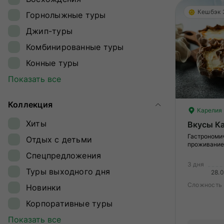
Ингушетия
Кешбэк
Горнолыжные туры
Кавказ
Джип-туры
Калининградская область
Комбинированные туры
Камчатка
Конные туры
Карелия
Круизы
Показать все
Кольский полуостров
Лыжные туры
Командорские острова
Коллекция
Обзорные туры
Карелия
Краснодарский край
Хиты
Вкусы К
Ретрит-туры
Магаданская область
Гастрономич
Отдых с детьми
Сплавы
проживание
Ненецкий автономный округ
Спецпредложения
Треккинг
Плато Путорана
3 дня
Туры выходного дня
28.
Туры на квадроциклах
Приморье
Сложность
Новинки
Туры на снегоходах
Приэльбрусье
Корпоративные туры
Туры на собачьих упряжках
Самарская область
Гастрономические туры
Показать все
Экспедиции