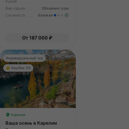
6 дней
Вид отдыха
Обзорные туры
Сложность
Базовая
?
меренные нагрузки. Возможно,
Легкие нагрузки. Подходит 
ам нужно будет физически
Опыт не нужен.
От 187 000 ₽
дготовиться к туру.
Индивидуальный тур
Кешбэк 3%
Карелия
Ваша осень в Карелии