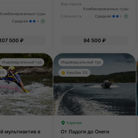
Вид отдыха
Комбинированные туры
Комбинированные туры
Сложность
Средняя
?
Средняя
?
У
Умеренные нагрузки. Возможно,
в
107 500 ₽
94 500 ₽
вам нужно будет физически
по
подготовиться к туру.
Индивидуальный тур
Индивидуальный тур
 3%
Кешбэк 3%
Карелия
й мультиактив в
От Ладоги до Онеги