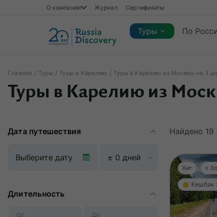
О компании
Журнал
Сертификаты
Туры
По Росс
Главная
Туры
Туры в Карелию
Туры в Карелию из Москвы на 3 дн
Каталог туров
Туры в Карелию из Москв
Каталог туров
Регионы
Коллекции
Виды отдыха
Сезон
Регионы
Коллекции
Виды отдыха
Дата путешествия
Найдено
19
Хит
⭐️ 
Кешбэк
Длительность
От
До