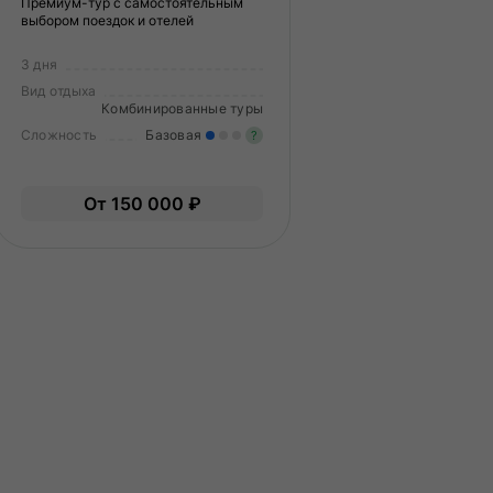
Премиум-тур с самостоятельным
выбором поездок и отелей
3 дня
Вид отдыха
Комбинированные туры
Сложность
Базовая
?
меренные нагрузки. Возможно,
Легкие нагрузки. Подходит 
От 150 000 ₽
ам нужно будет физически
Опыт не нужен.
дготовиться к туру.