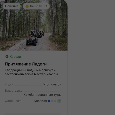
Новинка
Кешбэк 3%
Карелия
Притяжение Ладоги
Квадроцикцы, водный маршрут и
гастрономические мастер-классы
4 дня
Уточняется
Вид отдыха
Комбинированные туры
Сложность
Базовая
?
гкие нагрузки. Подходит всем.
пыт не нужен.
Легкие нагрузки. Подходит 