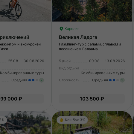
Карелия
приключений
Великая Ладога
реккингом и экскурсией
Глэмпинг-тур с сапами, сплавом и
 Кижи
посещением Валаама
25.08 — 30.08.2026
5 дней
09.08 — 13.08.2026
Вид отдыха
Комбинированные туры
Комбинированные туры
Средняя
Сложность
Средняя
?
?
Умеренные нагрузки. Возможно,
У
99 000 ₽
103 500 ₽
вам нужно будет физически
в
подготовиться к туру.
по
 3%
Кешбэк 3%