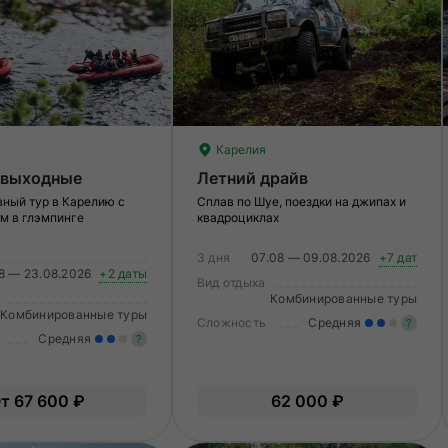
Карелия
 выходные
Летний драйв
ный тур в Карелию с
Сплав по Шуе, поездки на джипах и
м в глэмпинге
квадроциклах
3 дня
07.08 — 09.08.2026
+7 дат
08 — 23.08.2026
+2 даты
Вид отдыха
Комбинированные туры
Комбинированные туры
Сложность
Средняя
?
Средняя
?
У
Умеренные нагрузки. Возможно,
в
т 67 600 ₽
62 000 ₽
вам нужно будет физически
по
подготовиться к туру.