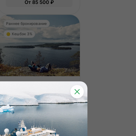
От 85 500 ₽
Опыт не нужен.
Раннее бронирование
Кешбэк 3%
Карелия
Весенние ветры Ладоги
Мультиактивный тур в Карелию на
майские праздники
4 дня
Вид отдыха
Комбинированные туры
Сложность
Средняя
?