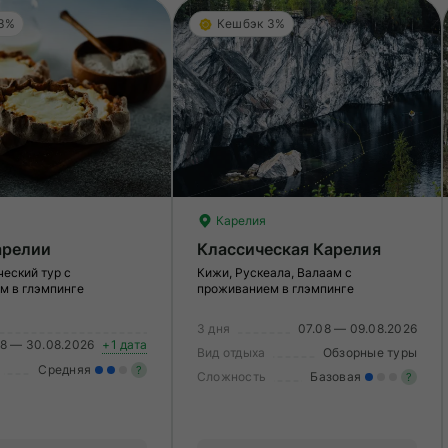
 3%
Кешбэк 3%
Карелия
арелии
Классическая Карелия
еский тур с
Кижи, Рускеала, Валаам с
м в глэмпинге
проживанием в глэмпинге
3 дня
07.08 — 09.08.2026
08 — 30.08.2026
+1 дата
Вид отдыха
Обзорные туры
Средняя
?
Сложность
Базовая
?
Умеренные нагрузки. Возможно,
Ле
вам нужно будет физически
О