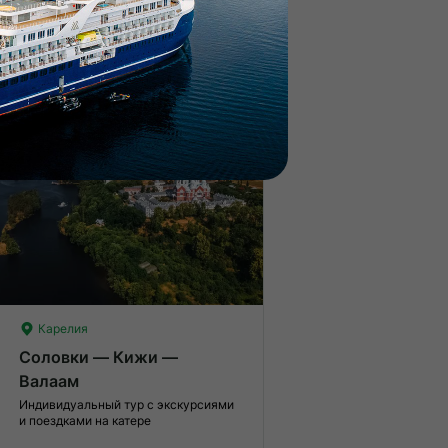
меренные нагрузки. Возможно,
ам нужно будет физически
Умеренные нагрузки. Возмо
От 82 500 ₽
дготовиться к туру.
вам нужно будет физически
подготовиться к туру.
Индивидуальный тур
Кешбэк 3%
Карелия
Соловки — Кижи —
Валаам
Индивидуальный тур с экскурсиями
и поездками на катере