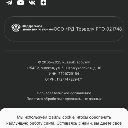
ООО «РД-Трэвел» РТО 021748
© 2005–2025 RussiaDiscovery
115432, Москва, ул. 5-я Кожуховская, д. 10
ИНН: 7729729154
ОГРН: 1127747289471
Пользовательское соглашение
Политика обработки персональных данных
Полное или частичное копирование изображений и
Мы используем файлы cookie, чтобы обеспечить
текстов возможно только с указанием активной
ссылки на сайт
RussiaDiscovery
наилучшую работу сайта. Оставаясь с нами, вы даёте свое