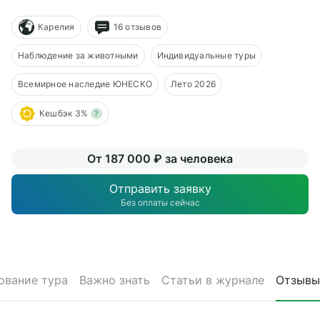
О компании
Карелия
16 отзывов
Журнал
Наблюдение за животными
Индивидуальные туры
Сертификаты
Всемирное наследие ЮНЕСКО
Лето 2026
Подписаться
Кешбэк 3%
?
От 187 000 ₽ за человека
Пн-Пт:
10:00–20:00
Отправить заявку
Сб:
11:00–20:00
Без оплаты сейчас
ование тура
Важно знать
Статьи в журнале
Отзывы