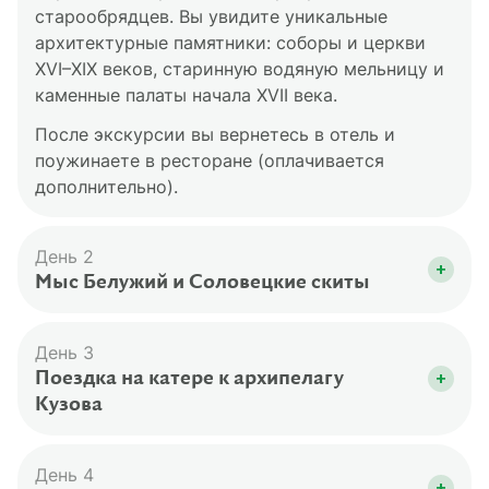
старообрядцев. Вы увидите уникальные
архитектурные памятники: соборы и церкви
XVI–XIX веков, старинную водяную мельницу и
каменные палаты начала XVII века.
После экскурсии вы вернетесь в отель и
поужинаете в ресторане (оплачивается
дополнительно).
День 2
Мыс Белужий и Соловецкие скиты
После завтрака вы отправитесь на
индивидуальную автомобильно-пешеходную
День 3
экскурсию по Соловецким скитам. Сначала вы
Поездка на катере к архипелагу
посетите Вознесенский скит и узнаете, почему
Кузова
гора, на которой он расположен, называется
После завтрака вас отвезут на причал, откуда
Секирной. Далее — уединенный
вы на скоростном катере в составе сборной
День 4
Савватиевский скит, основанный в XV веке. Вы