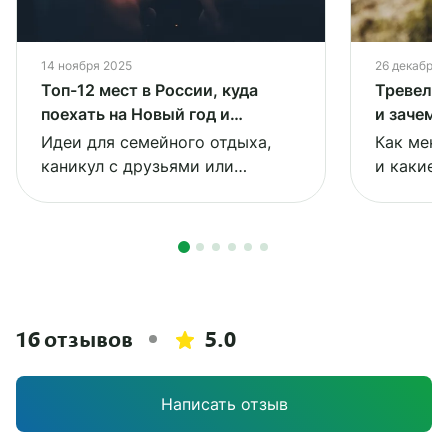
14 ноября 2025
26 декабря 
Топ-12 мест в России, куда
Тревел-т
поехать на Новый год и
и зачем 
Рождество
путешес
Идеи для семейного отдыха,
Как меня
каникул с друзьями или
и какие 
коллегами
первый п
16 отзывов
5.0
Написать отзыв