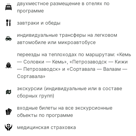
работает
мобильная связь и Wi-Fi.
двухместное размещение в отелях по
Вы разместитесь в коттеджах, в номерах
с
программе
двуспальной или двумя односпальными
кроватями, ванной комнатой
. На территории
завтраки и обеды
комплекса есть ресторан и сауна,
работает
индивидуальные трансферы на легковом
мобильная связь и Wi-Fi.
автомобиле или микроавтобусе
переезды на теплоходах по маршрутам: «Кемь
— Соловки — Кемь», «Петрозаводск — Кижи
— Петрозаводск» и «Сортавала — Валаам —
Сортавала»
экскурсии (индивидуальные или в составе
сборных групп)
входные билеты на все экскурсионные
объекты по программе
медицинская страховка