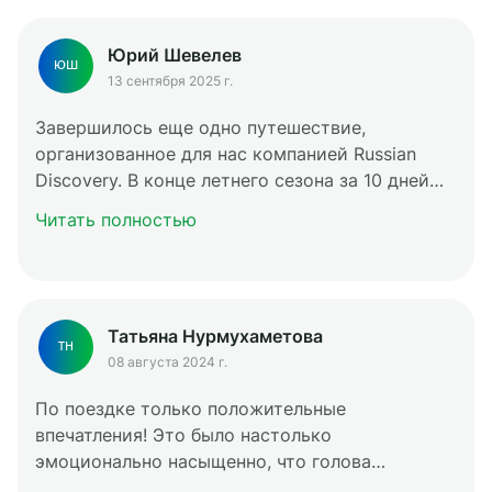
Юрий Шевелев
ЮШ
13 сентября 2025 г.
Завершилось еще одно путешествие,
организованное для нас компанией Russian
Discovery. В конце летнего сезона за 10 дней
мы прошли по европейской части Русского
Читать полностью
Севера, посетив Петрозаводск, Кивач, острова
Соловецкого архипелага, Кижи, Сортавала,
Валаам и парк Рускеала. На протяжении всего
отдыха нас беспрерывно очно и дистанционно
Татьяна Нурмухаметова
сопровождала команда профессионалов,
ТН
которая уже не в первый раз создает для нас
08 августа 2024 г.
индивидуальные туры. Выражаем искреннюю
По поездке только положительные
благодарность руководству и сотрудникам
впечатления! Это было настолько
Russian Discovery за возможность открывать
эмоционально насыщенно, что голова
для себя историю, культуру и природу нашей
полностью перезагрузилась, содержание и