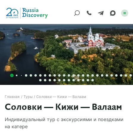
Каталог туров
По России
Регионы
По миру
Круизы
Главная
Туры
Соловки — Кижи — Валаам
Соловки — Кижи — Валаам
Индивидуальные
Индивидуальный тур с экскурсиями и поездками
Корпоративные
на катере