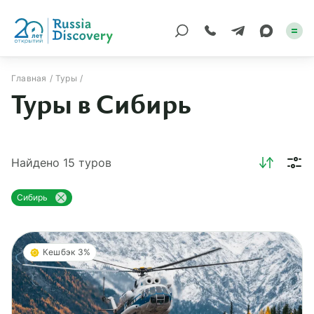
Главная
Туры
Туры в Сибирь
Каталог туров
По России
Найдено
15
туров
Регионы
По миру
Сибирь
Круизы
Кешбэк 3%
Индивидуальные
Корпоративные