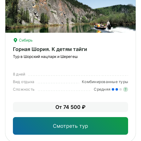
Сибирь
Горная Шория. К детям тайги
Тур в Шорский нацпарк и Шерегеш
8 дней
Вид отдыха
Комбинированные туры
Сложность
Средняя
?
Уме
От 74 500 ₽
вам
под
Смотреть тур