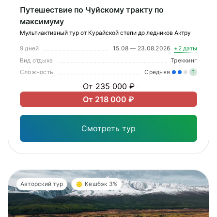
Путешествие по Чуйскому тракту по
максимуму
Мультиактивный тур от Курайской степи до ледников Актру
9 дней
15.08 — 23.08.2026
+2 даты
Вид отдыха
Треккинг
Сложность
Средняя
?
От 235 000 ₽
Уме
От 218 000 ₽
вам
под
Смотреть тур
Авторский тур
Кешбэк 3%