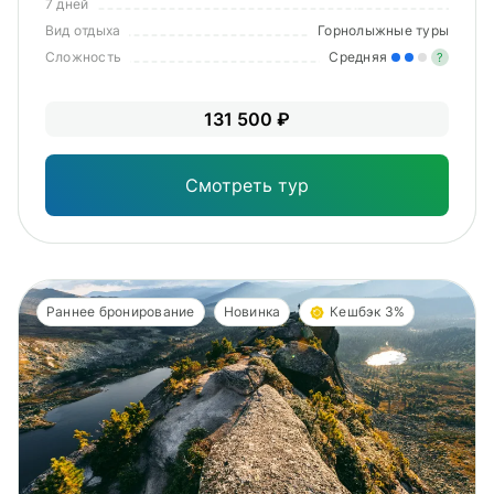
7 дней
Вид отдыха
Горнолыжные туры
Сложность
Средняя
?
Уме
131 500 ₽
вам
под
Смотреть тур
Раннее бронирование
Новинка
Кешбэк 3%