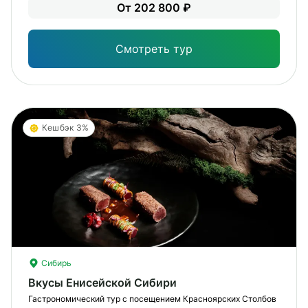
Уме
От 202 800 ₽
вам
под
Смотреть тур
Кешбэк 3%
Сибирь
Вкусы Енисейской Сибири
Гастрономический тур с посещением Красноярских Столбов