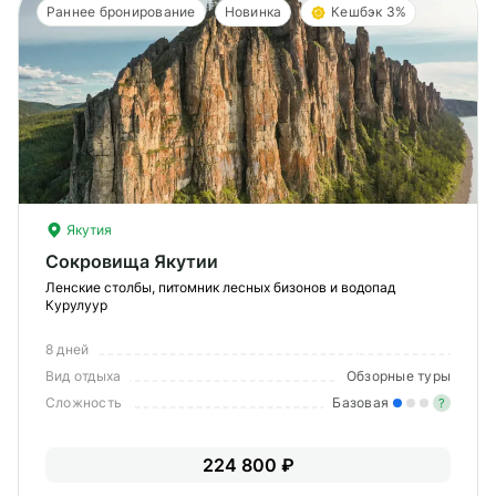
Раннее бронирование
Новинка
Кешбэк 3%
Якутия
Сокровища Якутии
Ленские столбы, питомник лесных бизонов и водопад
Курулуур
8 дней
Вид отдыха
Обзорные туры
Сложность
Базовая
?
Лег
224 800 ₽
Опы