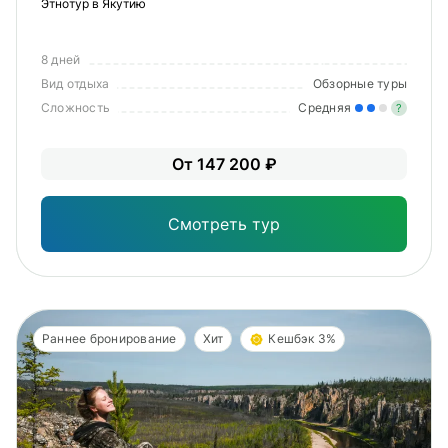
Этнотур в Якутию
8 дней
Вид отдыха
Обзорные туры
Сложность
Средняя
?
Уме
От 147 200 ₽
вам
под
Смотреть тур
Раннее бронирование
Хит
Кешбэк 3%