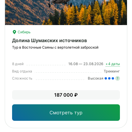
О компании
Журнал
Сертификаты
Сибирь
Долина Шумакских источников
Подписаться
Тур в Восточные Саяны с вертолетной заброской
8 дней
16.08 — 23.08.2026
+4 даты
Вид отдыха
Треккинг
Пн-Пт:
10:00–20:00
Сложность
Высокая
?
Сб:
11:00–20:00
Зна
187 000 ₽
опы
физ
Смотреть тур