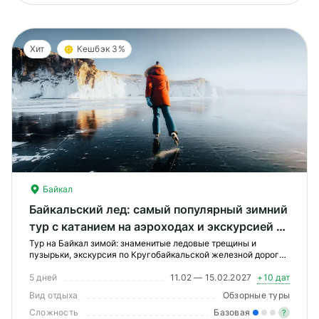
Хит
Кешбэк 3%
Байкал
Байкальский лед: самый популярный зимний
тур с катанием на аэроходах и экскурсией на
КБЖД
Тур на Байкал зимой: знаменитые ледовые трещины и
пузырьки, экскурсия по Кругобайкальской железной дороге,
катание на коньках
5 дней
11.02 — 15.02.2027
+10 дат
Вид отдыха
Обзорные туры
Сложность
Базовая
?