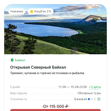
Новинка
Кешбэк 3%
Байкал
Открывая Северный Байкал
Треккинг, купание в горячих источниках и рыбалка
5 дней
11.08 — 15.08.2026
+3 даты
Вид отдыха
Обзорные туры
Сложность
Базовая
?
От 115 000 ₽