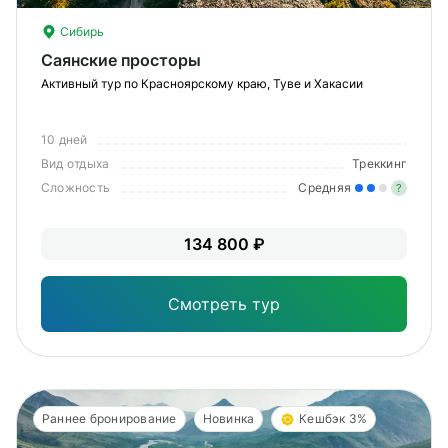
Сибирь
Саянские просторы
Активный тур по Красноярскому краю, Туве и Хакасии
10 дней
Вид отдыха
Треккинг
Сложность
Средняя
?
Уме
134 800 ₽
вам
под
Смотреть тур
Раннее бронирование
Новинка
Кешбэк 3%