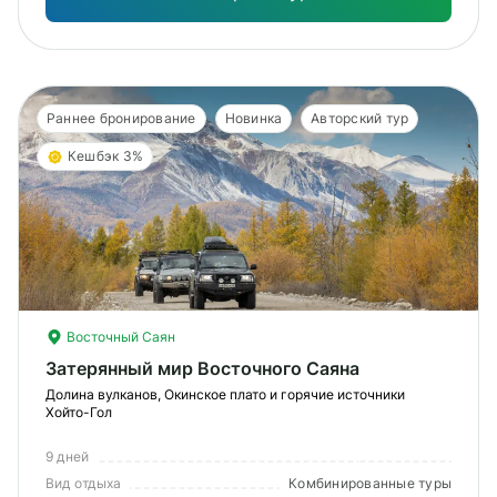
Раннее бронирование
Новинка
Авторский тур
Кешбэк 3%
Восточный Саян
Затерянный мир Восточного Саяна
Долина вулканов, Окинское плато и горячие источники
Хойто-Гол
9 дней
Вид отдыха
Комбинированные туры