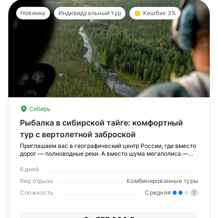
Новинка
Индивидуальный тур
Кешбэк 3%
Сибирь
Рыбалка в сибирской тайге: комфортный
тур с вертолетной заброской
Приглашаем вас в географический центр России, где вместо
дорог — полноводные реки. А вместо шума мегаполиса —
оглушающая тишина тайги. Вы будете рыбачить в таежных
реках, знакомиться с тысячелетней культурой тунгусов и
6 дней
жить в ритме этого заповедного мира.
Вид отдыха
Комбинированные туры
Сложность
Средняя
?
Уме