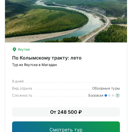
Якутия
По Колымскому тракту: лето
Тур из Якутска в Магадан
8 дней
Вид отдыха
Обзорные туры
Сложность
Базовая
?
Лег
От 248 500 ₽
Опы
Смотреть тур