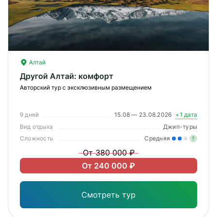
Алтай
Другой Алтай: комфорт
Авторский тур с эксклюзивным размещением
9 дней
15.08 — 23.08.2026
+1 дата
Вид отдыха
Джип-туры
Сложность
Средняя
?
От 380 000 ₽
Уме
От 240 000 ₽
вам
под
Смотреть тур