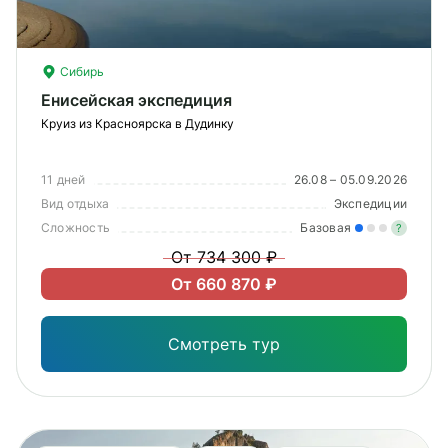
Сибирь
Енисейская экспедиция
Круиз из Красноярска в Дудинку
11 дней
26.08 – 05.09.2026
Вид отдыха
Экспедиции
Сложность
Базовая
?
От 734 300 ₽
Лег
От 660 870 ₽
Опы
Смотреть тур