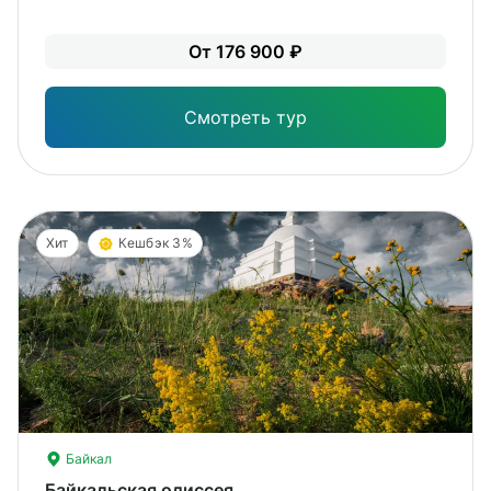
Лег
От 176 900 ₽
Опы
Смотреть тур
Хит
Кешбэк 3%
Байкал
Байкальская одиссея