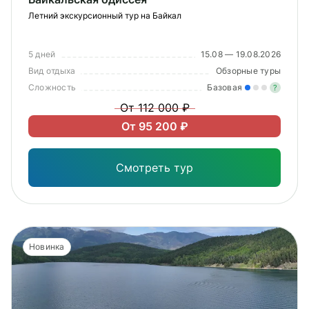
Летний экскурсионный тур на Байкал
5 дней
15.08 — 19.08.2026
Вид отдыха
Обзорные туры
Сложность
Базовая
?
От 112 000 ₽
Лег
От 95 200 ₽
Опы
Смотреть тур
Новинка