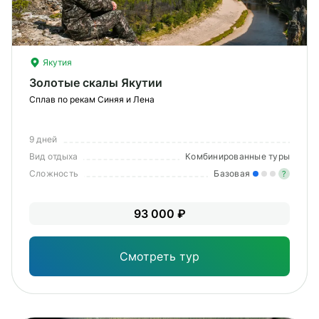
Якутия
Золотые скалы Якутии
Сплав по рекам Синяя и Лена
9 дней
Вид отдыха
Комбинированные туры
Сложность
Базовая
?
Лег
93 000 ₽
Опы
Смотреть тур