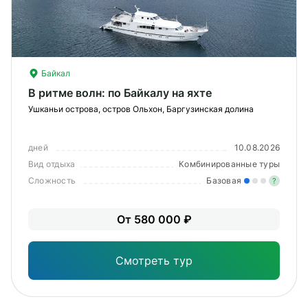
Байкал
В ритме волн: по Байкалу на яхте
Ушканьи острова, остров Ольхон, Баргузинская долина
дней
10.08.2026
Вид отдыха
Комбинированные туры
Сложность
Базовая
?
Лег
От 580 000 ₽
Опы
Смотреть тур