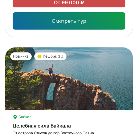
Лег
От 99 000 ₽
Опы
Смотреть тур
Новинка
Кешбэк 3%
Байкал
Целебная сила Байкала
От острова Ольхон до гор Восточного Саяна