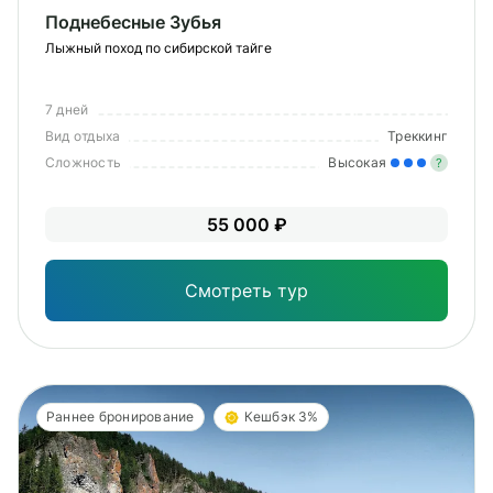
Поднебесные Зубья
Лыжный поход по сибирской тайге
7 дней
Вид отдыха
Треккинг
Сложность
Высокая
?
Зна
55 000 ₽
опы
физ
Смотреть тур
Раннее бронирование
Кешбэк 3%