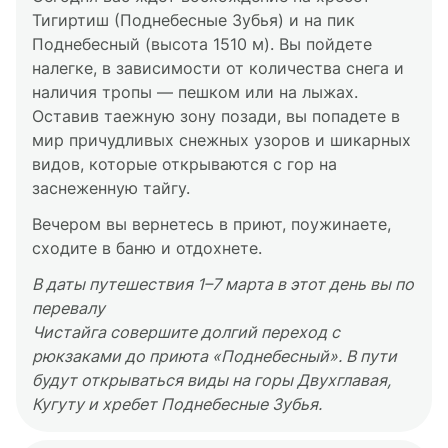
Настроите лыжные крепления,
Тигиртиш (Поднебесные Зубья) и на пик
зарегистрируетесь в МЧС, позавтракаете в
Поднебесный (высота 1510 м). Вы пойдете
кафе и выйдете на маршрут вверх по долине в
налегке, в зависимости от количества снега и
тайгу. Идти будете налегке, рюкзаки забросят
наличия тропы — пешком или на лыжах.
в приют на снегоходах.
Оставив таежную зону позади, вы попадете в
В зависимости от физической подготовки
мир причудливых снежных узоров и шикарных
группы и желания можно будет посетить
видов, которые открываются с гор на
Амзасскую пещеру, посмотреть на ледяные
заснеженную тайгу.
кристаллы и подземное озеро.
Вечером вы вернетесь в приют, поужинаете,
сходите в баню и отдохнете.
В даты путешествия 1–7 марта в этот день вы по
перевалу
Чистайга совершите долгий переход с
рюкзаками до приюта «Поднебесный». В пути
будут открываться виды на горы Двухглавая,
Кугуту и хребет Поднебесные Зубья.