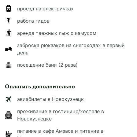
проезд на электричках
В даты путешествия 1–7 марта размещение
будет в приютах
«Глухариный»
(2 ночи) и
работа гидов
«Поднебесный»
(4 ночи). В обоих есть
электричество от генератора.
аренда таежных лыж с камусом
Вы разместитесь на полу в теплых таежных
заброска рюкзаков на снегоходах в первый
избах (на туристических ковриках в личных
день
спальниках) с печью-буржуйкой, большим
столом на 12–15 человек, газовой печью,
посещение бани (2 раза)
умывальником, небольшим кухонным
гарнитуром. На территориях есть туалет и
Оплатить дополнительно
баня, в некоторых приютах — электричество (с
19:00 до 23:00).
авиабилеты в Новокузнецк
проживание в гостинице/хостеле в
Новокузнецке
питание в кафе Амзаса и питание в