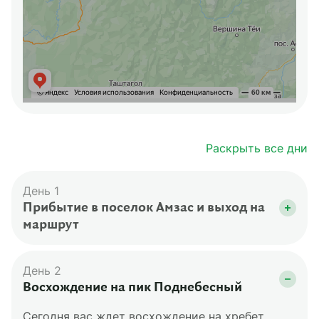
Раскрыть все дни
День 1
Прибытие в поселок Амзас и выход на
маршрут
Ранним утром вы на электричке приедете в
Междуреченск, где пересядете на электричку
День 2
до станции Лужба и дойдете до Амзаса —
Восхождение на пик Поднебесный
туристского форпоста Поднебесных Зубьев.
Сегодня вас ждет восхождение на хребет