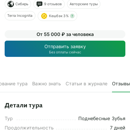
О компании
Сибирь
9 отзывов
Авторские туры
Terra Incognita
Кешбэк 3%
?
Журнал
Сертификаты
От 55 000 ₽ за человека
Подписаться
Отправить заявку
Без оплаты сейчас
Пн-Пт:
10:00–20:00
Сб:
11:00–20:00
ование тура
Важно знать
Статьи в журнале
Отзывы
Детали тура
Тур
Поднебесные Зубья
Продолжительность
7 дней