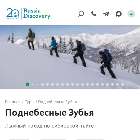
Каталог туров
По России
Регионы
По миру
Круизы
Главная
Туры
Поднебесные Зубья
Поднебесные Зубья
Индивидуальные
Лыжный поход по сибирской тайге
Корпоративные