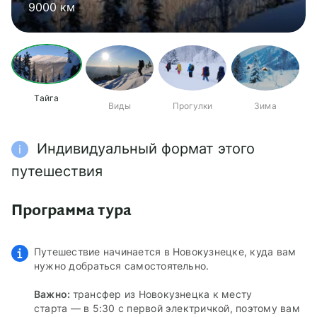
9000 км
Поднебесные Зубья
пухляку
сказок
Тайга
Виды
Прогулки
Зима
Индивидуальный формат этого
i
путешествия
Программа тура
Путешествие начинается в Новокузнецке, куда вам
нужно добраться самостоятельно.
Важно:
трансфер из Новокузнецка к месту
старта — в 5:30 с первой электричкой, поэтому вам