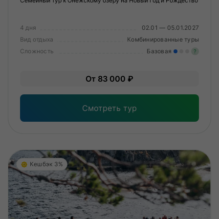
Семейный тур к Онежскому озеру на Новый год и Рождество
4 дня
02.01 — 05.01.2027
Вид отдыха
Комбинированные туры
Сложность
Базовая
?
Лег
От 83 000 ₽
Опы
Смотреть тур
Кешбэк 3%