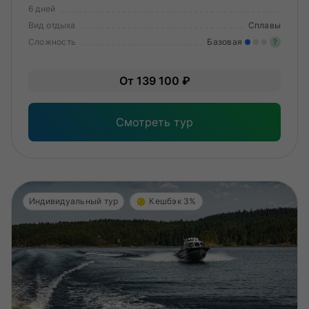
6 дней
Вид отдыха
Сплавы
Сложность
Базовая
?
Лег
От 139 100 ₽
Опы
Смотреть тур
Индивидуальный тур
Кешбэк 3%