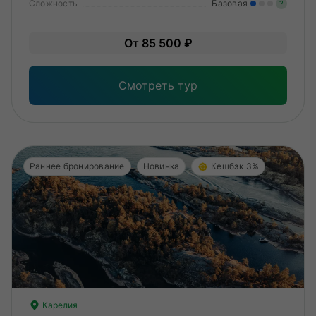
Сложность
Базовая
?
Лег
От 85 500 ₽
Опы
Смотреть тур
Раннее бронирование
Новинка
Кешбэк 3%
Карелия