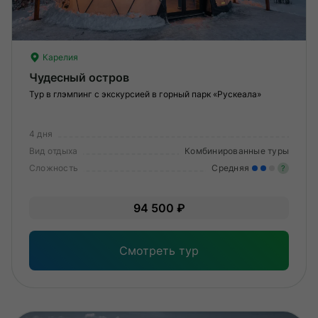
Карелия
Чудесный остров
Тур в глэмпинг с экскурсией в горный парк «Рускеала»
4 дня
Вид отдыха
Комбинированные туры
Сложность
Средняя
?
Уме
94 500 ₽
вам
под
Смотреть тур