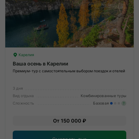
Карелия
Ваша осень в Карелии
Премиум-тур с самостоятельным выбором поездок и отелей
3 дня
Вид отдыха
Комбинированные туры
Сложность
Базовая
?
Лег
От 150 000 ₽
Опы