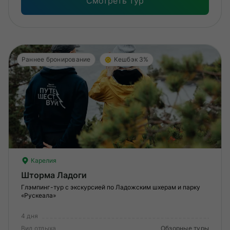
Смотреть тур
Раннее бронирование
Кешбэк 3%
Карелия
Шторма Ладоги
Глэмпинг-тур с экскурсией по Ладожским шхерам и парку
«Рускеала»
4 дня
Вид отдыха
Обзорные туры