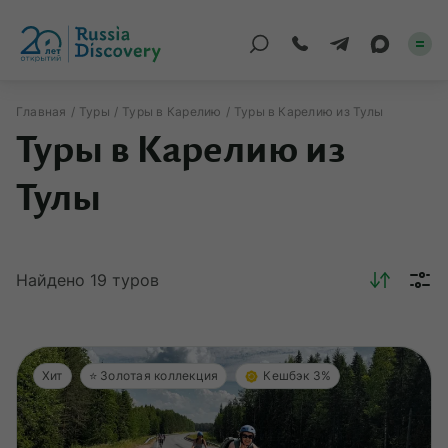
Главная
Туры
Туры в Карелию
Туры в Карелию из Тулы
Туры в Карелию из
Каталог туров
Тулы
По России
Регионы
Найдено
19
туров
По миру
Круизы
Индивидуальные
Хит
⭐️ Золотая коллекция
Кешбэк 3%
Корпоративные