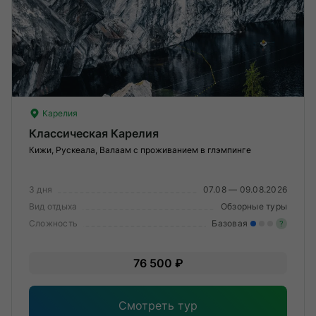
Карелия
Классическая Карелия
Кижи, Рускеала, Валаам с проживанием в глэмпинге
3 дня
07.08 — 09.08.2026
Вид отдыха
Обзорные туры
Сложность
Базовая
?
Лег
76 500 ₽
Опы
Смотреть тур