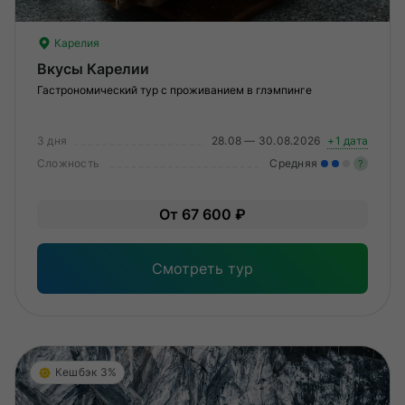
Карелия
Вкусы Карелии
Гастрономический тур с проживанием в глэмпинге
3 дня
28.08 — 30.08.2026
+1 дата
Сложность
Средняя
?
Уме
От 67 600 ₽
вам
под
Смотреть тур
Кешбэк 3%