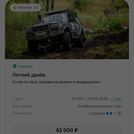
Кешбэк 3%
Карелия
Летний драйв
Сплав по Шуе, поездки на джипах и квадроциклах
3 дня
07.08 — 09.08.2026
+7 дат
Вид отдыха
Комбинированные туры
Сложность
Средняя
?
Уме
62 000 ₽
вам