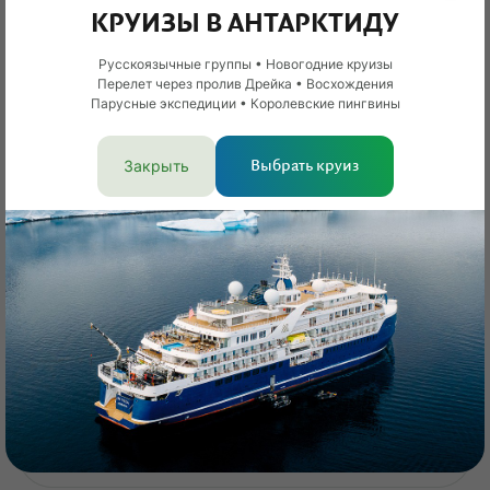
КРУИЗЫ В АНТАРКТИДУ
Русскоязычные группы • Новогодние круизы
Перелет через пролив Дрейка • Восхождения
Парусные экспедиции • Королевские пингвины
Карелия
Тур к вулкану Гирвас
Закрыть
Выбрать круиз
Снегоходный тур с проживанием на комфортной базе отдыха
3 дня
Вид отдыха
Туры на снегоходах
Сложность
Средняя
?
Уме
93 500 ₽
вам
под
Смотреть тур