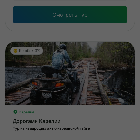
под
Смотреть тур
Кешбэк 3%
Карелия
Дорогами Карелии
Тур на квадроциклах по карельской тайге