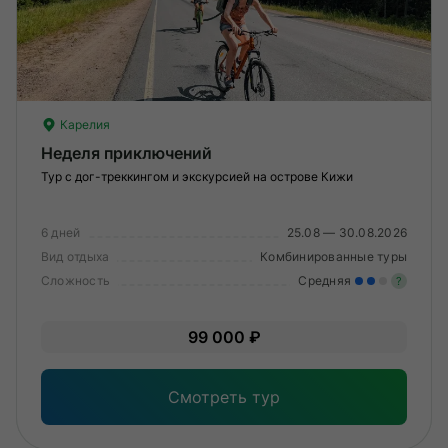
О компании
Журнал
Сертификаты
Карелия
Неделя приключений
Подписаться
Тур с дог-треккингом и экскурсией на острове Кижи
6 дней
25.08 — 30.08.2026
Пн-Пт:
Вид отдыха
10:00–20:00
Комбинированные туры
Сб:
11:00–20:00
Сложность
Средняя
?
Уме
99 000 ₽
вам
под
Смотреть тур