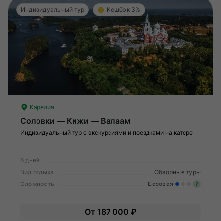
Индивидуальный тур
Кешбэк 3%
Карелия
Соловки — Кижи — Валаам
Индивидуальный тур с экскурсиями и поездками на катере
6 дней
Вид отдыха
Обзорные туры
Сложность
Базовая
?
Лег
От 187 000 ₽
Опы