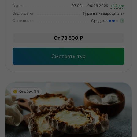
3 дня
07.08 — 09.08.2026
+14 дат
Вид отдыха
Туры на квадроциклах
Сложность
Средняя
?
Уме
От 78 500 ₽
вам
под
Смотреть тур
Кешбэк 3%