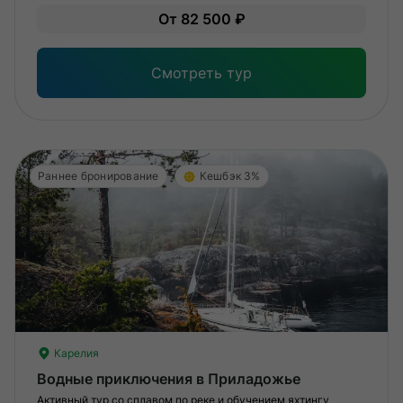
Уме
От 82 500 ₽
вам
под
Смотреть тур
Раннее бронирование
Кешбэк 3%
Карелия
Водные приключения в Приладожье
Активный тур со сплавом по реке и обучением яхтингу