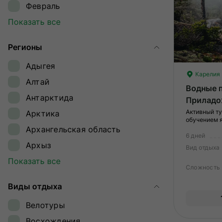
Февраль
Март
Показать все
Апрель
Регионы
Май
Адыгея
Июнь
Карелия
Алтай
Июль
Водные 
Антарктида
Приладо
Август
Активный ту
Арктика
Сентябрь
обучением 
Архангельская область
Октябрь
6 дней
Архыз
Ноябрь
Вид отдыха
Байкал
Показать все
Декабрь
Сложность
Байконур
Виды отдыха
Восточный Саян
Велотуры
Дагестан
Восхождения