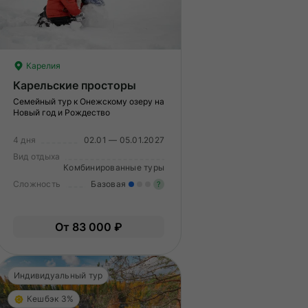
Карелия
Карельские просторы
Семейный тур к Онежскому озеру на
Новый год и Рождество
4 дня
02.01 — 05.01.2027
Вид отдыха
Комбинированные туры
Сложность
Базовая
?
меренные нагрузки. Возможно,
Легкие нагрузки. Подходит 
От 83 000 ₽
ам нужно будет физически
Опыт не нужен.
дготовиться к туру.
Индивидуальный тур
Кешбэк 3%