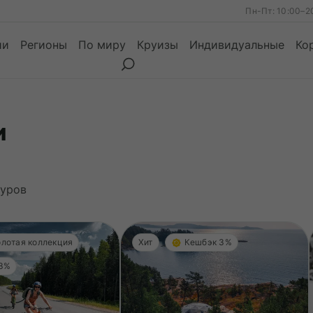
Пн-Пт: 10:00–2
ии
Регионы
По миру
Круизы
Индивидуальные
Ко
и
ы
Месяцы
Сезоны
Месяцы
уров
Золотая коллекция
Хит
Кешбэк 3%
 3%