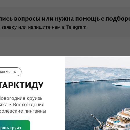
ись вопросы или нужна помощь с подбор
 заявку или напишите нам в Telegram
вие мечты
ТАРКТИДУ
Новогодние круизы
йка • Восхождения
ролевские пингвины
рать круиз