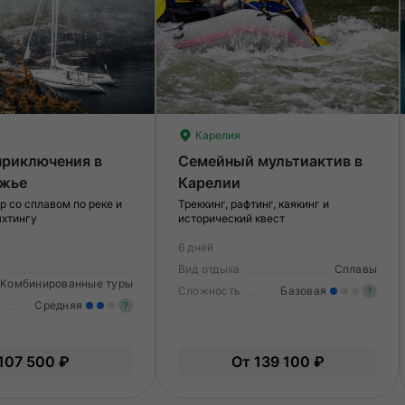
Карелия
приключения в
Семейный мультиактив в
жье
Карелии
р со сплавом по реке и
Треккинг, рафтинг, каякинг и
яхтингу
исторический квест
6 дней
Вид отдыха
Сплавы
Комбинированные туры
Сложность
Базовая
?
Средняя
?
Ле
Умеренные нагрузки. Возможно,
О
107 500 ₽
От 139 100 ₽
вам нужно будет физически
подготовиться к туру.