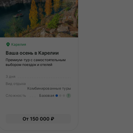
Карелия
Ваша осень в Карелии
Премиум-тур с самостоятельным
выбором поездок и отелей
3 дня
Вид отдыха
Комбинированные туры
Сложность
Базовая
?
гкие нагрузки. Подходит всем.
Легкие нагрузки. Подходит 
пыт не нужен.
Опыт не нужен.
От 150 000 ₽