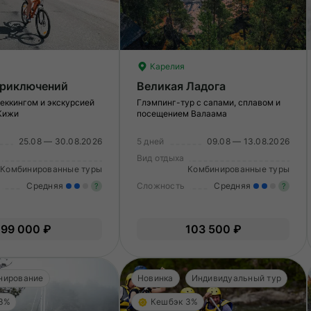
Карелия
приключений
Великая Ладога
реккингом и экскурсией
Глэмпинг-тур с сапами, сплавом и
 Кижи
посещением Валаама
25.08 — 30.08.2026
5 дней
09.08 — 13.08.2026
Вид отдыха
Комбинированные туры
Комбинированные туры
Средняя
Сложность
Средняя
?
?
Умеренные нагрузки. Возможно,
У
99 000 ₽
103 500 ₽
вам нужно будет физически
в
подготовиться к туру.
по
нирование
Новинка
Индивидуальный тур
 3%
Кешбэк 3%