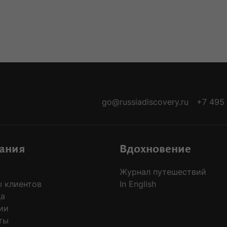
-ARRIVALS
go@russiadiscovery.ru
+7 495
ания
Вдохновение
Журнал путешествий
 клиентов
In English
да
ии
ты