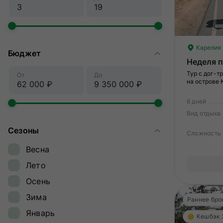
Карелия
Бюджет
Неделя 
Тур с дог-т
От
До
на острове
6 дней
Вид отдыха
Сезоны
Сложность
Весна
Лето
Осень
Зима
Раннее бро
Январь
Кешбэк