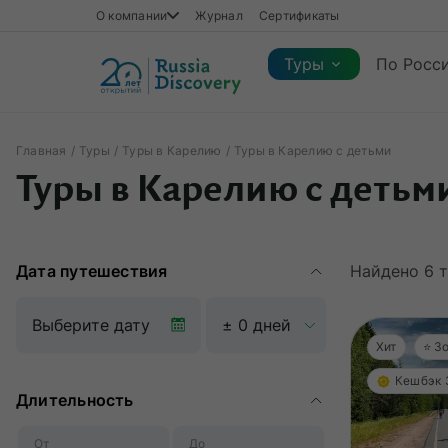
О компании
Журнал
Сертификаты
Туры
По Росс
Главная
Туры
Туры в Карелию
Туры в Карелию с детьми
Каталог туров
Туры в Карелию с детьм
Каталог туров
Регионы
Коллекции
Виды отдыха
Сезон
Регионы
Коллекции
Виды отдыха
Дата путешествия
Найдено
6
т
Хит
⭐️ 
Кешбэк
Длительность
От
До