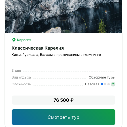
О компании
Журнал
Сертификаты
Карелия
Подписаться
Классическая Карелия
Кижи, Рускеала, Валаам с проживанием в глэмпинге
3 дня
Пн-Пт:
10:00–20:00
Вид отдыха
Обзорные туры
Сб:
11:00–20:00
Сложность
Базовая
?
Лег
76 500 ₽
Опы
Смотреть тур