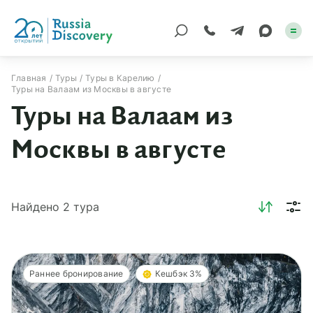
Главная
Туры
Туры в Карелию
Туры на Валаам из Москвы в августе
Каталог туров
Туры на Валаам из
По России
Москвы в августе
Регионы
По миру
Найдено
2
тура
Круизы
Индивидуальные
Раннее бронирование
Кешбэк 3%
Корпоративные