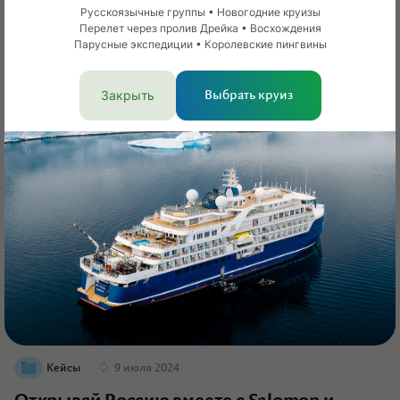
Кейс RussiaDiscovery: как помочь работодателю при
Русскоязычные группы • Новогодние круизы
релокации сотрудников
Перелет через пролив Дрейка • Восхождения
Парусные экспедиции • Королевские пингвины
Соня Перепелица
Закрыть
Выбрать круиз
Кейсы
9 июля 2024