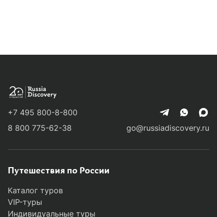
Колонка
Вадим Мамонтов
основателя
51 заметка
+7 495 800-8-800
Вадим Мамонтов
8 800 775-62-38
go@russiadiscovery.ru
Воспоминания об экзотическом
приключении
Путешествия по России
Каталог туров
Если спустя месяцы, а иногда и годы после
VIP-туры
путешествия, я время от времени мысленно
Индивидуальные туры