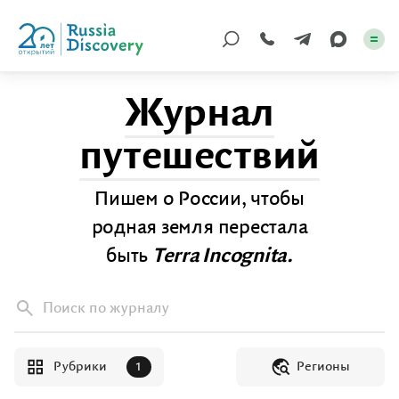
Журнал
Каталог туров
путешествий
По России
Пишем о России, чтобы
Регионы
родная земля перестала
По миру
быть
Terra Incognita.
Круизы
Поиск по журналу
Индивидуальные
Рубрики
Регионы
Корпоративные
1