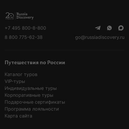
Колонка
Вадим Мамонтов
основателя
51 заметка
+7 495 800-8-800
Вадим Мамонтов
8 800 775-62-38
go@russiadiscovery.ru
Воспоминания об экзотическом
приключении
Путешествия по России
Каталог туров
Если спустя месяцы, а иногда и годы после
VIP-туры
путешествия, я время от времени мысленно
Индивидуальные туры
к нему возвращаюсь, перебирая, словно
Корпоративные туры
четки, его эмоциональные переживания, —
Подарочные сертификаты
значит, эта поездка оказалась в моей
Программа лояльности
шкатулке самых драгоценных приключений.
Карта сайта
Недавняя поездка на Галапагосы была,