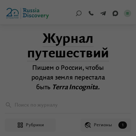
Журнал
Каталог туров
путешествий
По России
Пишем о России, чтобы
Регионы
родная земля перестала
По миру
быть
Terra Incognita.
Круизы
Поиск по журналу
Индивидуальные
Рубрики
Регионы
Корпоративные
1