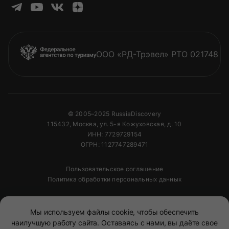
Из медлительной походки гигантских
черепах, каждая из которых вполне могла
быть знакома с самим Дарвином.
Из морских львов, весело снующих вокруг
ООО «РД-Трэвел» РТО 021748
тебя во время снорклинга и норовящих в
игре чутка прикусить за ласту или локоть.
Из парящих в небе альбатросов, словно
© 2005–2025 RussiaDiscovery
контролирующих береговую линию, и по-
115432, Москва, ул. 5-я Кожуховская, д. 10
клоунски картинно вышагивающих
ИНН: 7729729154
голубоногих олушей.
ОГРН: 1127747289471
Пользовательское соглашение
Из впитывающих тепло на солнечных
Политика обработки персональных данных
камнях игуан.
Полное или частичное копирование изображений и
Из проворных крабов, будто раскрашенных
Мы используем файлы cookie, чтобы обеспечить
текстов возможно только с указанием активной
ссылки на сайт
RussiaDiscovery
наилучшую работу сайта. Оставаясь с нами, вы даёте свое
яркой акварелью.