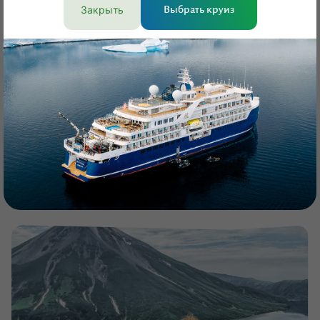
Закрыть
Выбрать круиз
Камчатка
+6
Куда поехать
28 апреля 2025
Увидеть китов: они ближе, чем кажется
Где и каких китов можно встретить в России
Игорь Бобырь
Юлия Копыльцова