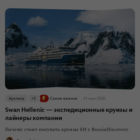
О компании
Журнал
Сертификаты
Подписаться
Пн-Пт:
10:00–20:00
Сб:
11:00–20:00
Арктика
+3
Самое важное
21 мая 2026
Swan Hellenic — экспедиционные круизы и
лайнеры компании
Почему стоит покупать круизы SH у RussiaDiscovery