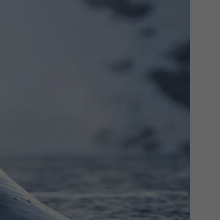
iscoverySpecial