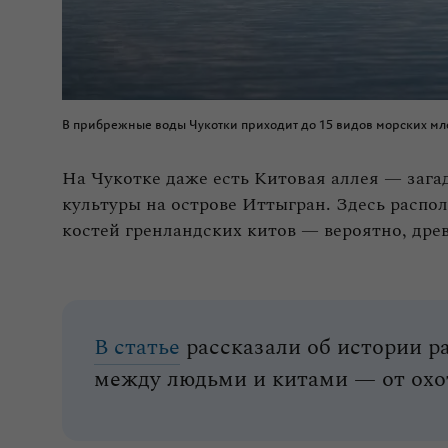
В прибрежные воды Чукотки приходит до 15 видов морских м
На Чукотке даже есть Китовая аллея — заг
культуры на острове Иттыгран. Здесь распо
костей гренландских китов — вероятно, дре
В статье
рассказали об истории 
между людьми и китами — от охо