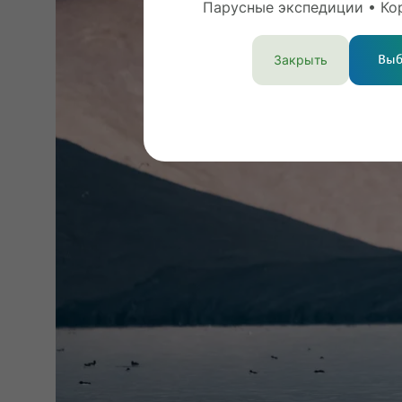
Парусные экспедиции • Ко
Закрыть
Выб