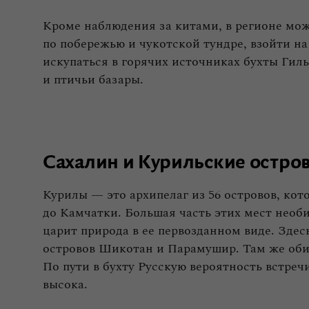
Кроме наблюдения за китами, в регионе мож
по побережью и чукотской тундре, взойти н
искупаться в горячих источниках бухты Гил
и птичьи базары.
Сахалин и Курильские остро
Курилы — это архипелаг из 56 островов, ко
до Камчатки. Большая часть этих мест необит
царит природа в ее первозданном виде. Здес
островов Шикотан и Парамушир. Там же оби
По пути в бухту Русскую вероятность встре
высока.