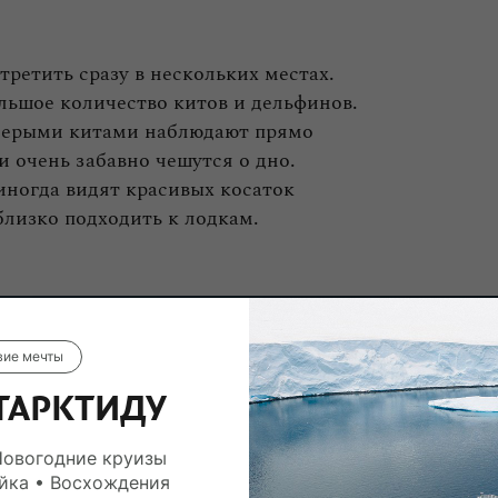
ретить сразу в нескольких местах.
льшое количество китов и дельфинов.
 серыми китами наблюдают прямо
и очень забавно чешутся о дно.
иногда видят красивых косаток
близко подходить к лодкам.
вие мечты
ТАРКТИДУ
Новогодние круизы
йка • Восхождения