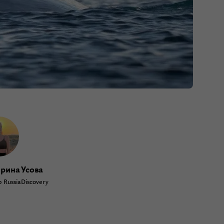
ерина Усова
 RussiaDiscovery