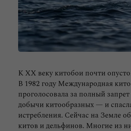
К XX веку китобои почти опуст
В 1982 году Международная кит
проголосовала за полный запре
добычи китообразных — и спасла
истребления. Сейчас на Земле об
китов и дельфинов. Многие из н