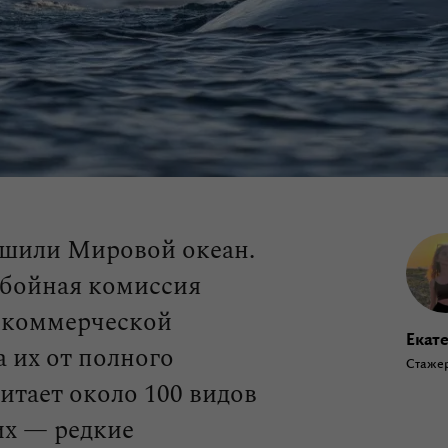
ошили Мировой океан.
обойная комиссия
т коммерческой
Екат
 их от полного
Стажер
итает около 100 видов
их — редкие