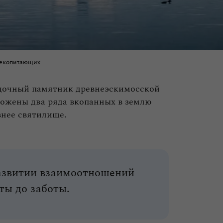
лекопитающих
адочный памятник древнеэскимосской
ложены два ряда вкопанных в землю
внее святилище.
развитии взаимоотношений
ты до заботы.