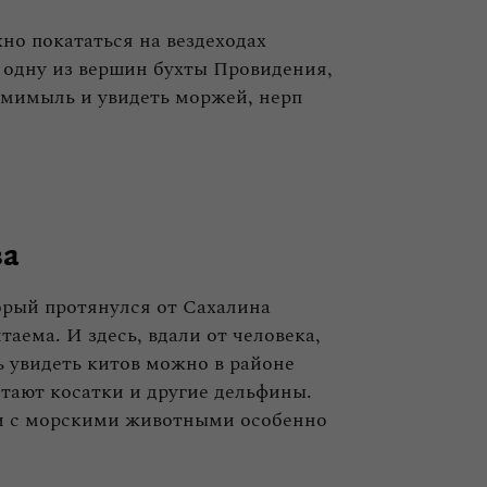
но покататься на вездеходах
а одну из вершин бухты Провидения,
ьмимыль и увидеть моржей, нерп
ва
торый протянулся от Сахалина
аема. И здесь, вдали от человека,
ь увидеть китов можно в районе
тают косатки и другие дельфины.
чи с морскими животными особенно