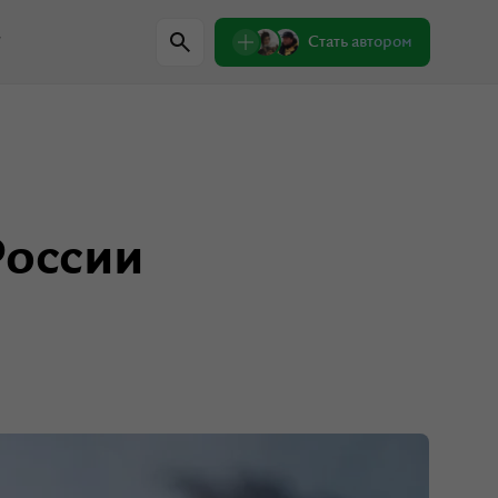
w
Стать автором
Регионы
 России
Проверили сами
Лекции о природе
Пишем письма
Знаковые места
одители
Интервью
Сувениры