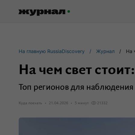
Журнал RussiaDiscovery
На главную RussiaDiscovery
Журнал
На 
Пишем о России, чтобы родная
земля перестала быть Terra
На чем свет стоит:
Incognita.
Топ регионов для наблюдения 
Авторы
Скоро
Куда поехать
21.04.2026
5 минут
21332
Сотрудничаем с мастерами слова,
влюбленными в путешествия.