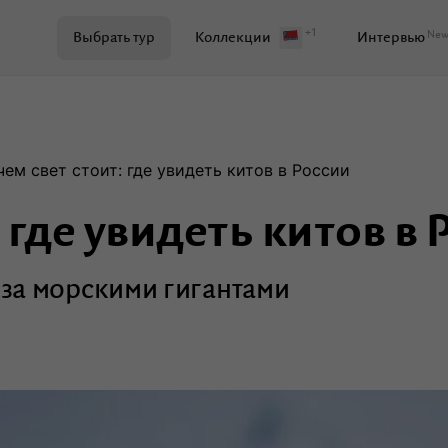
+1
Ne
Выбрать тур
Коллекции
Интервью
Поиск по журналу
чем свет стоит: где увидеть китов в России
 где увидеть китов в
Самое важное
Куда поехать
за морскими гигантами
Ваши истории
Развитие территорий
Кейсы
Вдохновение
Путев