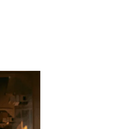
SH Minerva
Что входит в стоимость круиза Swan Hellenic
Жизнь на борту
Почему выгодно бронировать круизы Swan Hellenic у RussiaDiscovery
Поддерживаем путешественников от первой консультации до возвращения домой
Гарантируем лучшую цену
Сохраняем кешбэк на следующее путешествие
Круизы Swan Hellenic, которые организует и продает RussiaDiscovery в 2026–2027 годах
Антарктида
Чукотка: остров Врангеля