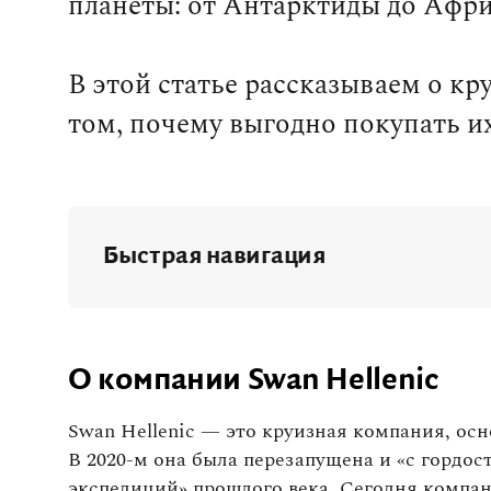
планеты: от Антарктиды до Афри
В этой статье рассказываем о кру
том, почему выгодно покупать их
Быстрая навигация
О компании Swan Hellenic
Флот Swan Hellenic
О компании Swan Hellenic
SH Diana
Swan Hellenic — это круизная компания, осн
В 2020-м она была перезапущена и «с гордос
SH Vega
экспедиций» прошлого века. Сегодня компа