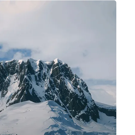
iscoverySpecial