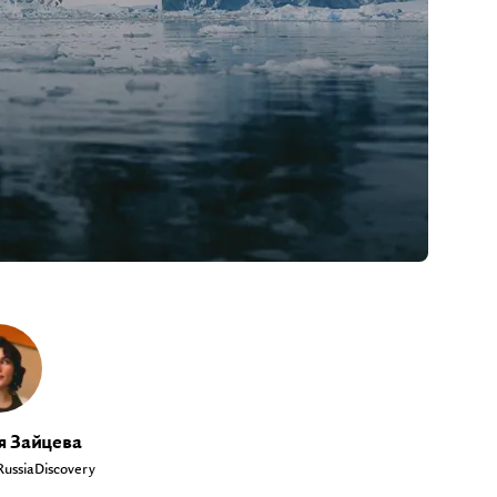
я Зайцева
RussiaDiscovery