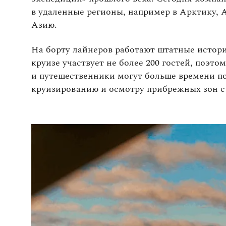
в удаленные регионы, например в Арктику,
SH Minerva
Азию.
Что входит в стоимость круиза Swan Hellen
На борту лайнеров работают штатные истори
круизе участвует не более 200 гостей, поэто
Жизнь на борту
и путешественники могут больше времени по
круизированию и осмотру прибрежных зон с
Почему выгодно бронировать круизы Swan 
RussiaDiscovery
Поддерживаем путешественников от пер
консультации до возвращения домой
Гарантируем лучшую цену
Сохраняем кешбэк на следующее путеше
Круизы Swan Hellenic, которые организует
RussiaDiscovery в 2026–2027 годах