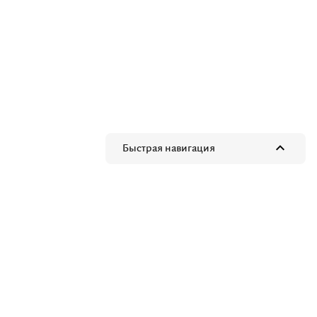
Быстрая навигация
Быстрая навигация
О компании Swan Hellenic
Флот Swan Hellenic
SH Diana
SH Vega