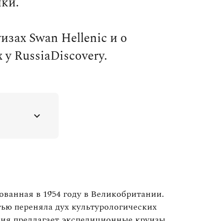
ки.
изах Swan Hellenic и о
 у RussiaDiscovery.
ованная в 1954 году в Великобритании.
тью переняла дух культурологических
ния предлагает экспедиционные круизы