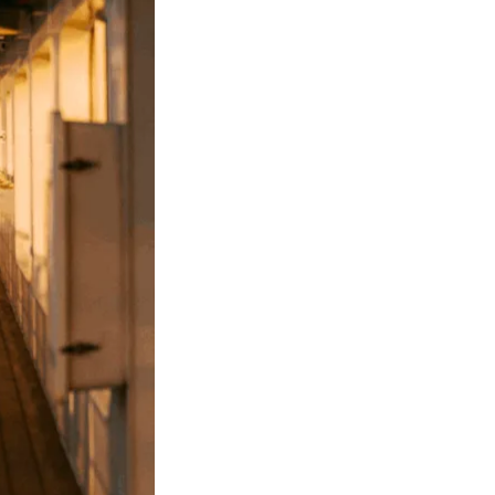
Курилы: экспедиция по 10 островам
Африка: Сейшелы, Танзания, Кения
Арктика: Шпицберген