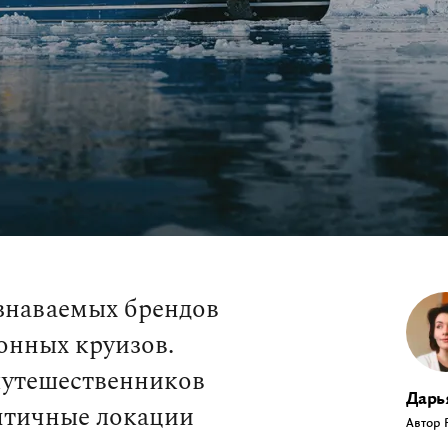
узнаваемых брендов
онных круизов.
путешественников
Дарь
ентичные локации
Автор 