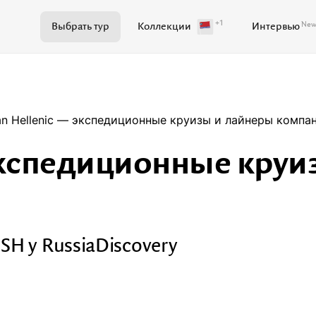
+1
Ne
Выбрать тур
Коллекции
Интервью
Поиск по журналу
n Hellenic — экспедиционные круизы и лайнеры компа
экспедиционные круи
Самое важное
Куда поехать
Ваши истории
Развитие территорий
SH у RussiaDiscovery
Кейсы
Вдохновение
Путев