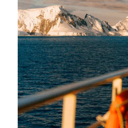
Антарктида
Чукотка: остров Врангеля
Курилы: экспедиция по 10 островам
Африка: Сейшелы, Танзания, Кения
Арктика: Шпицберген