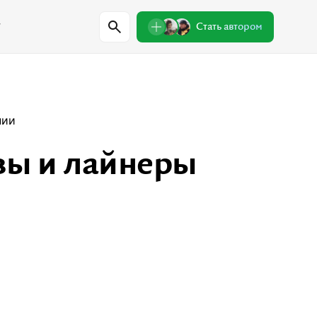
w
Стать автором
Регионы
нии
зы и лайнеры
Проверили сами
Лекции о природе
Пишем письма
Знаковые места
одители
Интервью
Сувениры