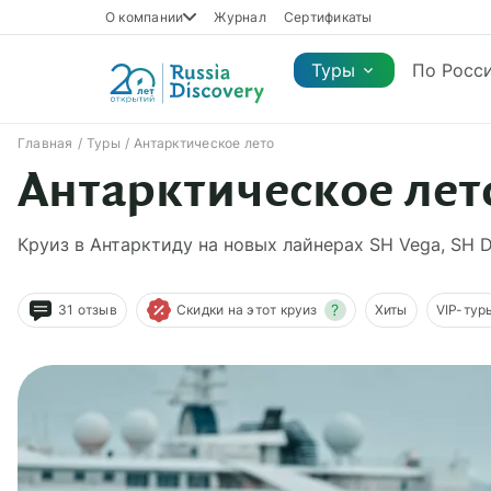
О компании
Журнал
Сертификаты
Туры
По Росс
Главная
Туры
Антарктическое лето
Антарктическое лет
Каталог туров
Каталог туров
Регионы
Коллекции
Виды отдыха
Сезон
Круиз в Антарктиду на новых лайнерах SH Vega, SH D
Регионы
Коллекции
Виды отдыха
?
31 отзыв
Скидки на этот круиз
Хиты
VIP-тур