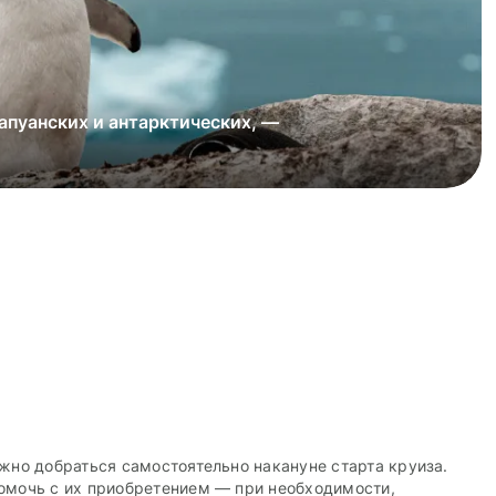
апуанских и антарктических, —
ные замки достигают высоты
езет, увидите горбатого кита
жно добраться самостоятельно накануне старта круиза.
омочь с их приобретением — при необходимости,