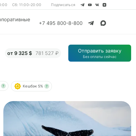
0:00
Сб: 11:00–20:00
Подписаться
рпоративные
+7 495 800-8-800
Смотреть все
Отправить заявку
от 9 325 $
781 527 ₽
Без оплаты сейчас
Смотреть все
?
Кешбэк 5%
?