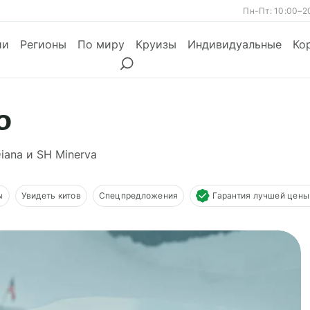
Пн-Пт: 10:00–2
ии
Регионы
По миру
Круизы
Индивидуальные
Ко
о
ы
Месяцы
iana и SH Minerva
Сезоны
Месяцы
ы
Увидеть китов
Спецпредложения
Гарантия лучшей цены