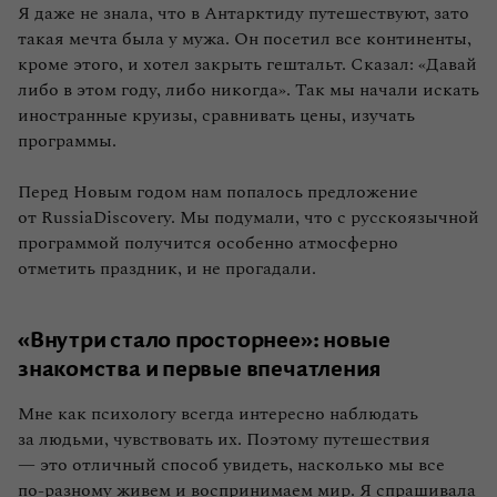
Я даже не знала, что в Антарктиду путешествуют, зато
и пингвины
такая мечта была у мужа. Он посетил все континенты,
кроме этого, и хотел закрыть гештальт. Сказал: «Давай
«Вот бы время остановилось»: что делает
либо в этом году, либо никогда». Так мы начали искать
путешествие в Антарктиду особенным
иностранные круизы, сравнивать цены, изучать
программы.
Перед Новым годом нам попалось предложение
от RussiaDiscovery. Мы подумали, что с русскоязычной
программой получится особенно атмосферно
отметить праздник, и не прогадали.
«Внутри стало просторнее»: новые
знакомства и первые впечатления
Мне как психологу всегда интересно наблюдать
за людьми, чувствовать их. Поэтому путешествия
— это отличный способ увидеть, насколько мы все
по‑разному живем и воспринимаем мир. Я спрашивала