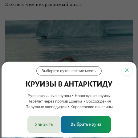
Это ни с чем не сравнимый опыт!
Выберите путешествие мечты
КРУИЗЫ В АНТАРКТИДУ
Русскоязычные группы • Новогодние круизы
Перелет через пролив Дрейка • Восхождения
Парусные экспедиции • Королевские пингвины
Я не смогла пропустить полярное купание, а мой муж и вовсе
Закрыть
Выбрать круиз
совершил заплыв
© Кирилл Богоцкой