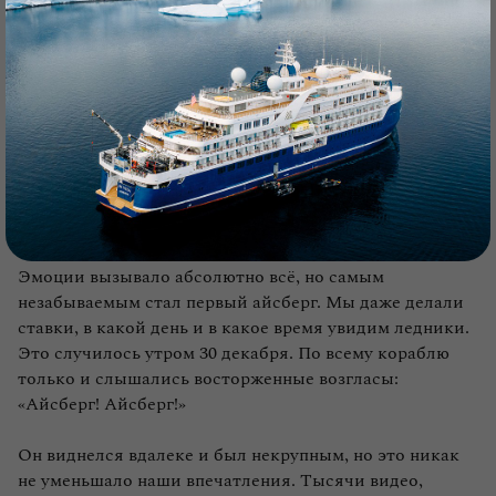
Кстати, нам очень повезло с погодой — было тепло. И,
помимо купания, у нас прошла душевная веселая
барбекю‑вечеринка на открытой палубе. Это было
очень круто: все танцевали, смеялись и проживали
каждый момент.
«Каждый раз захватывало дух»: айсберги,
киты и пингвины
Эмоции вызывало абсолютно всё, но самым
незабываемым стал первый айсберг. Мы даже делали
ставки, в какой день и в какое время увидим ледники.
Это случилось утром 30 декабря. По всему кораблю
только и слышались восторженные возгласы:
«Айсберг! Айсберг!»
Он виднелся вдалеке и был некрупным, но это никак
не уменьшало наши впечатления. Тысячи видео,