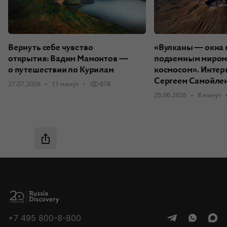
Вернуть себе чувство
«Вулканы — окна
открытия: Вадим Мамонтов —
подземным миром
о путешествии по Курилам
космосом». Интер
Сергеем Самойле
27.07.2026
11 минут
678
26.06.2026
8 минут
Быстрая навигация
Быстрая навигация
«Либо в этом году, либо никогда»: как мы решили поехать в Антарктиду
«Внутри стало просторнее»: новые знакомства и первые впечатления
«Этот день теперь со мной на всю жизнь»: предложение и роспись на краю света
+7 495 800-8-800
«Я такое не пропущу»: Новый год и полярное купание