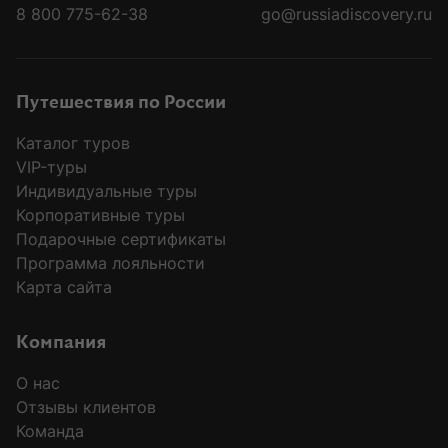
8 800 775-62-38
go@russiadiscovery.ru
«Каждый раз захватывало дух»: айсберги, киты и пингвины
«Вот бы время остановилось»: что делает путешествие в Антарктиду особенным
Путешествия по России
Каталог туров
VIP-туры
Индивидуальные туры
Корпоративные туры
Подарочные сертификаты
Программа лояльности
Карта сайта
Компания
О нас
Отзывы клиентов
Команда