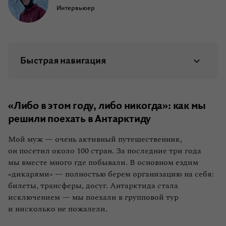
Интервьюер
Быстрая навигация
«Либо в этом году, либо никогда»: как мы
решили поехать в Антарктиду
«Либо в этом году, либо никогда»: как мы
«Внутри стало просторнее»: новые знакомства
решили поехать в Антарктиду
и первые впечатления
Мой муж — очень активный путешественник,
он посетил около 100 стран. За последние три года
«Этот день теперь со мной на всю жизнь»:
мы вместе много где побывали. В основном ездим
предложение и роспись на краю света
«дикарями» — полностью берем организацию на себя:
билеты, трансферы, досуг. Антарктида стала
«Я такое не пропущу»: Новый год и полярное
исключением — мы поехали в групповой тур
купание
и нисколько не пожалели.
«Каждый раз захватывало дух»: айсберги, киты