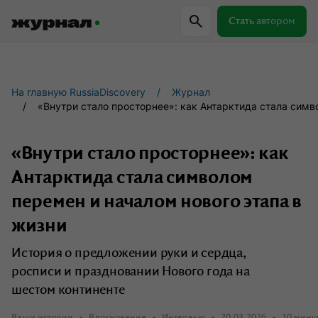
Стать автором
Самое важное
Куда поехать
Провер
На главную RussiaDiscovery
Журнал
«Внутри стало просторнее»: как Антарктида стала симв
Поиск по журналу
«Внутри стало просторнее»: как
Антарктида стала символом
Журнал RussiaDiscovery
перемен и началом нового этапа в
Пишем о России, чтобы родная земля
жизни
перестала быть Terra Incognita.
История о предложении руки и сердца,
росписи и праздновании Нового года на
Авторы
Скоро
шестом континенте
Сотрудничаем с мастерами слова,
Ваши истории
Вдохновение
Интервью
20.03.2026
10 мину