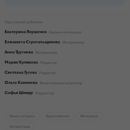
Над статьей работали
Екатерина Якушенок
Героиня интервью
Елизавета Строгальщикова
Интервьюер
Анна Трутнева
Интервьюер
Мария Куликова
Редактор
Светлана Гусева
Редактор
Ольга Каменева
Выпускающий редактор
Софья Шмидт
Корректор
Ваши истории
Вдохновение
Интервью
Антарктида