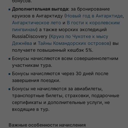
бонусов.
Дополнительная выгода:
за бронирование
круизов в Антарктиду (
Новый год в Антарктиде
,
Антарктическое лето
и
В гости к королевским
пингвинам
) а также морских экспедиций
RussiaDiscovery (
Круиз по Чукотке к мысу
Дежнёва
и
Тайны Командорских островов
) вы
получаете повышенный кешбэк 5%.
Бонусы начисляются всем совершеннолетним
участникам тура.
Бонусы начисляются через 30 дней после
завершения поездки.
Бонусы не начисляются за авиабилеты,
транспортные билеты, страховки, подарочные
сертификаты и дополнительные услуги, не
входящие в тур.
Важные особенности начисления