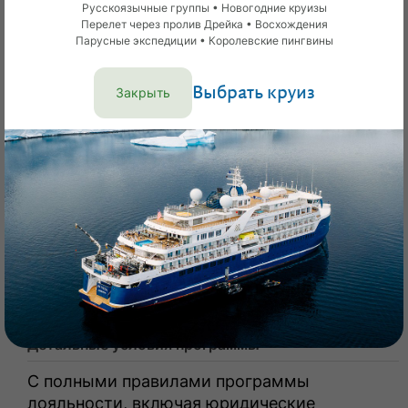
Русскоязычные группы • Новогодние круизы
стоимости следующего тура.
Перелет через пролив Дрейка • Восхождения
Парусные экспедиции • Королевские пингвины
Бонусы можно сочетать с персональной
скидкой.
Чтобы списать бонусы, сообщите об этом до
Выбрать круиз
Закрыть
бронирования тура.
Бонусы не применяются к корпоративным
поездкам (когда тур оплачивает компания).
При отмене тура списанные бонусы не
возвращаются.
Узнать об актуальном балансе можно у
вашего менеджера и в ежеквартальной
рассылке.
Детальные условия программы
С полными правилами программы
лояльности, включая юридические