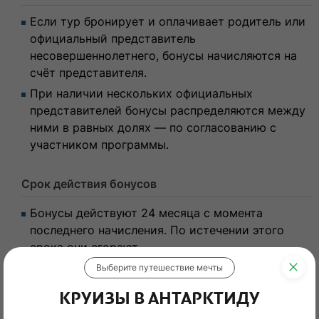
Если тур бронирует и оплачивает родитель или
официальный представитель
несовершеннолетнего, бонусы начисляются на
счёт представителя.
При наличии нескольких официальных
представителей бонусы распределяются между
ними в равных долях — по согласованию с
участником программы.
Срок действия бонусов
Бонусы действуют 24 месяца с момента
последнего начисления. По истечении этого
срока они сгорают.
Выберите путешествие мечты
Как использовать бонусы
КРУИЗЫ В АНТАРКТИДУ
Вы можете оплатить бонусами до 50%