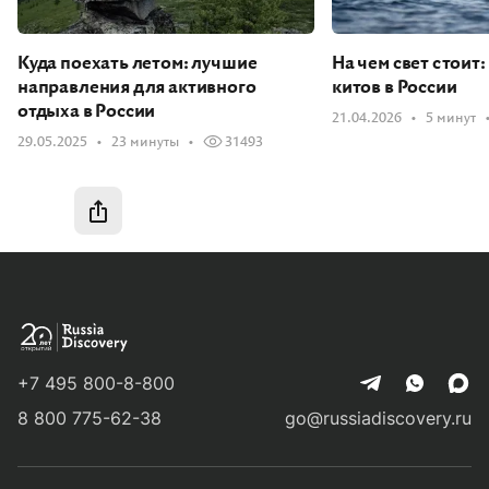
Куда поехать летом: лучшие
На чем свет стоит:
направления для активного
китов в России
отдыха в России
21.04.2026
5 минут
29.05.2025
23 минуты
31493
Быстрая навигация
Быстрая навигация
Кто клиент и какую задачу решали
Что предложили
Реализация и результат
+7 495 800-8-800
8 800 775-62-38
go@russiadiscovery.ru