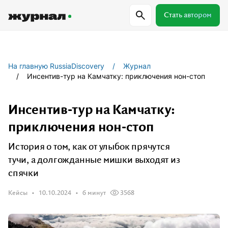
Стать автором
Самое важное
Куда поехать
Провер
На главную RussiaDiscovery
Журнал
Инсентив-тур на Камчатку: приключения нон-стоп
Поиск по журналу
Инсентив-тур на Камчатку:
приключения нон-стоп
Журнал RussiaDiscovery
История о том, как от улыбок прячутся
Пишем о России, чтобы родная земля
тучи, а долгожданные мишки выходят из
перестала быть Terra Incognita.
спячки
Кейсы
10.10.2024
6 минут
3568
Авторы
Скоро
Сотрудничаем с мастерами слова,