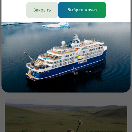
Закрыть
Выбрать круиз
Камчатка
Куда поехать
13 марта 2025
В гости к вулканам Камчатки: главное о
природном парке
Для чего ехать в парк «Вулканы Камчатки» и что там
посмотреть
Полина Воронова,
Юлия Копыльцова