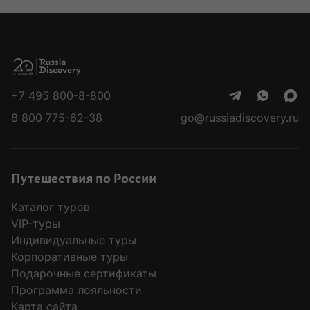
Колонка
Вадим Мамонтов
основателя
51 заметка
+7 495 800-8-800
Вадим Мамонтов
8 800 775-62-38
go@russiadiscovery.ru
Воспоминания об экзотическом
приключении
Путешествия по России
Каталог туров
Если спустя месяцы, а иногда и годы после
VIP-туры
путешествия, я время от времени мысленно
Индивидуальные туры
к нему возвращаюсь, перебирая, словно
Корпоративные туры
четки, его эмоциональные переживания, —
Подарочные сертификаты
значит, эта поездка оказалась в моей
Программа лояльности
шкатулке самых драгоценных приключений.
Карта сайта