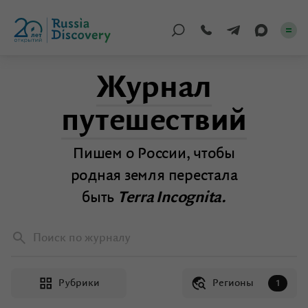
Журнал
Каталог туров
путешествий
По России
Пишем о России, чтобы
Регионы
родная земля перестала
По миру
быть
Terra Incognita.
Круизы
Поиск по журналу
Индивидуальные
Рубрики
Регионы
Корпоративные
1