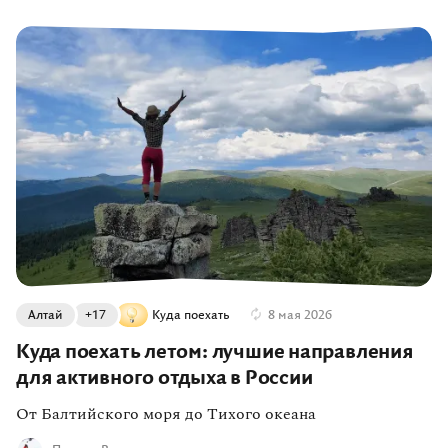
О компании
Журнал
Сертификаты
Подписаться
Пн-Пт:
10:00–20:00
Сб:
11:00–20:00
Алтай
+17
Куда поехать
8 мая 2026
Куда поехать летом: лучшие направления
для активного отдыха в России
От Балтийского моря до Тихого океана