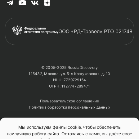
черепах, каждая из которых вполне могла
быть знакома с самим Дарвином.
Из морских львов, весело снующих вокруг
ООО «РД-Трэвел» РТО 021748
тебя во время снорклинга и норовящих в
игре чутка прикусить за ласту или локоть.
Из парящих в небе альбатросов, словно
© 2005–2025 RussiaDiscovery
контролирующих береговую линию, и по-
115432, Москва, ул. 5-я Кожуховская, д. 10
клоунски картинно вышагивающих
ИНН: 7729729154
голубоногих олушей.
ОГРН: 1127747289471
Пользовательское соглашение
Из впитывающих тепло на солнечных
Политика обработки персональных данных
камнях игуан.
Полное или частичное копирование изображений и
Из проворных крабов, будто раскрашенных
Мы используем файлы cookie, чтобы обеспечить
текстов возможно только с указанием активной
ссылки на сайт
RussiaDiscovery
наилучшую работу сайта. Оставаясь с нами, вы даёте свое
яркой акварелью.