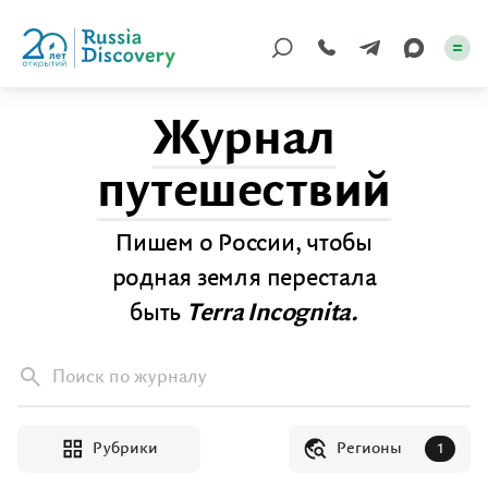
Журнал
Каталог туров
путешествий
По России
Пишем о России, чтобы
Регионы
родная земля перестала
По миру
быть
Terra Incognita.
Круизы
Поиск по журналу
Индивидуальные
Рубрики
Регионы
Корпоративные
1