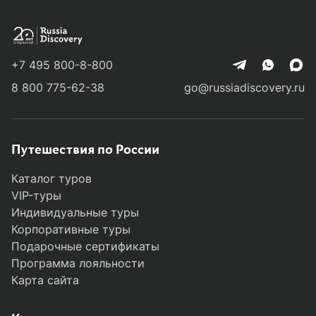
Колонка
Вадим Мамонтов
основателя
51 заметка
+7 495 800-8-800
Вадим Мамонтов
8 800 775-62-38
go@russiadiscovery.ru
Воспоминания об экзотическом
приключении
Путешествия по России
Каталог туров
Если спустя месяцы, а иногда и годы после
VIP-туры
путешествия, я время от времени мысленно
Индивидуальные туры
к нему возвращаюсь, перебирая, словно
Корпоративные туры
четки, его эмоциональные переживания, —
Подарочные сертификаты
значит, эта поездка оказалась в моей
Программа лояльности
шкатулке самых драгоценных приключений.
Карта сайта
Недавняя поездка на Галапагосы была,