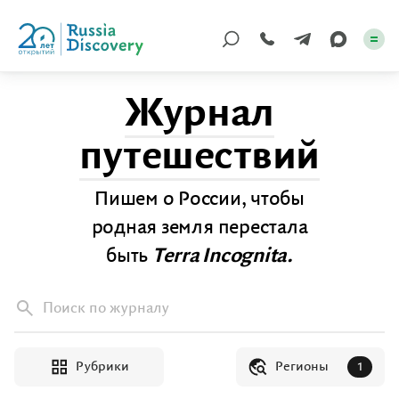
Журнал
Каталог туров
путешествий
По России
Пишем о России, чтобы
Регионы
родная земля перестала
По миру
быть
Terra Incognita.
Круизы
Поиск по журналу
Индивидуальные
Рубрики
Регионы
Корпоративные
1