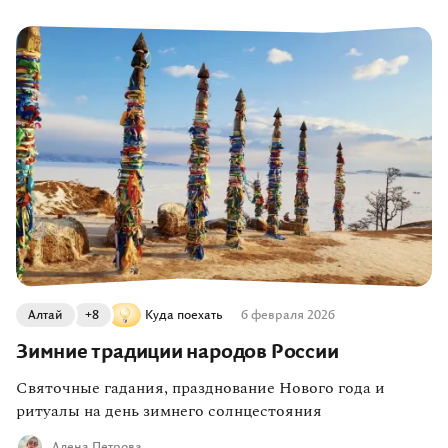
О компании
Журнал
Сертификаты
Подписаться
Пн-Пт:
10:00–20:00
Сб:
11:00–20:00
Алтай
+8
Куда поехать
6 февраля 2026
Зимние традиции народов России
Святочные гадания, празднование Нового года и
ритуалы на день зимнего солнцестояния
Алена Петрова