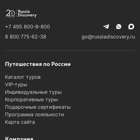
Колонка
Вадим Мамонтов
основателя
51 заметка
+7 495 800-8-800
Вадим Мамонтов
8 800 775-62-38
go@russiadiscovery.ru
Воспоминания об экзотическом
приключении
Путешествия по России
Каталог туров
Если спустя месяцы, а иногда и годы после
VIP-туры
путешествия, я время от времени мысленно
Индивидуальные туры
к нему возвращаюсь, перебирая, словно
Корпоративные туры
четки, его эмоциональные переживания, —
Подарочные сертификаты
значит, эта поездка оказалась в моей
Программа лояльности
шкатулке самых драгоценных приключений.
Карта сайта
Недавняя поездка на Галапагосы была,
безусловно, из таких.
Компания