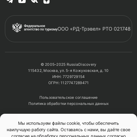
черепах, каждая из которых вполне могла
быть знакома с самим Дарвином.
Из морских львов, весело снующих вокруг
ООО «РД-Трэвел» РТО 021748
тебя во время снорклинга и норовящих в
игре чутка прикусить за ласту или локоть.
Из парящих в небе альбатросов, словно
© 2005–2025 RussiaDiscovery
контролирующих береговую линию, и по-
115432, Москва, ул. 5-я Кожуховская, д. 10
клоунски картинно вышагивающих
ИНН: 7729729154
голубоногих олушей.
ОГРН: 1127747289471
Пользовательское соглашение
Из впитывающих тепло на солнечных
Политика обработки персональных данных
камнях игуан.
Полное или частичное копирование изображений и
Из проворных крабов, будто раскрашенных
Мы используем файлы cookie, чтобы обеспечить
текстов возможно только с указанием активной
ссылки на сайт
RussiaDiscovery
наилучшую работу сайта. Оставаясь с нами, вы даёте свое
яркой акварелью.
согласие на обработку персональных данных согласно