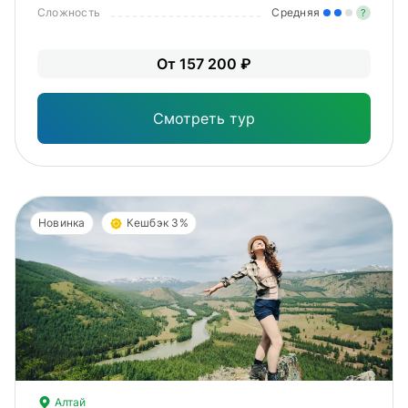
Сложность
Средняя
?
Уме
От 157 200 ₽
вам
под
Смотреть тур
Новинка
Кешбэк 3%
Алтай