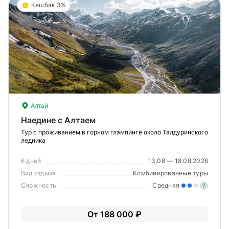
Кешбэк 3%
Алтай
Наедине с Алтаем
Тур с проживанием в горном глэмпинге около Талдуринского
ледника
6 дней
13.08 — 18.08.2026
Вид отдыха
Комбинированные туры
Сложность
Средняя
?
Уме
От 188 000 ₽
вам
под