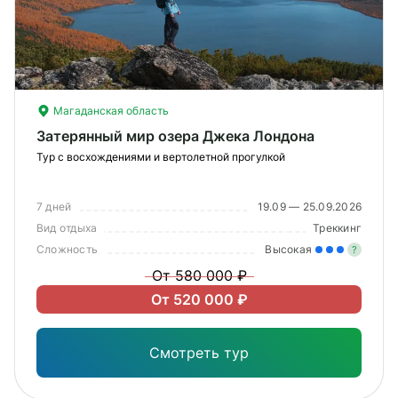
О компании
Журнал
Сертификаты
Магаданская область
Затерянный мир озера Джека Лондона
Подписаться
Тур с восхождениями и вертолетной прогулкой
7 дней
19.09 — 25.09.2026
Пн-Пт:
Вид отдыха
10:00–20:00
Треккинг
Сб:
11:00–20:00
Сложность
Высокая
?
От 580 000 ₽
Зна
От 520 000 ₽
опы
физ
Смотреть тур