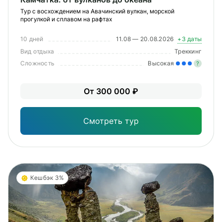
Тур с восхождением на Авачинский вулкан, морской
прогулкой и сплавом на рафтах
10 дней
11.08 — 20.08.2026
+3 даты
Вид отдыха
Треккинг
Сложность
Высокая
?
Зна
От 300 000 ₽
опы
физ
Смотреть тур
Кешбэк 3%