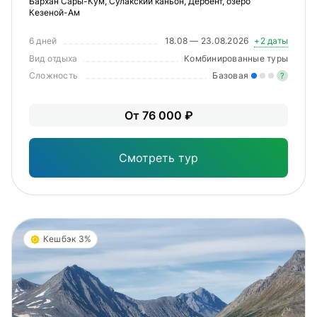
Бархан Сары-Кум, Сулакский каньон, Дербент, озеро
Кезеной-Ам
6 дней
18.08 — 23.08.2026
+2 даты
Вид отдыха
Комбинированные туры
Сложность
Базовая
?
Лег
От 76 000 ₽
Опы
Смотреть тур
Кешбэк 3%