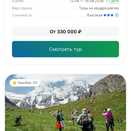
8 дней
12.08 — 19.08.2026
+1 дата
Вид отдыха
Туры на квадроциклах
Сложность
Высокая
?
Зна
От 330 000 ₽
опы
физ
Смотреть тур
Кешбэк 3%