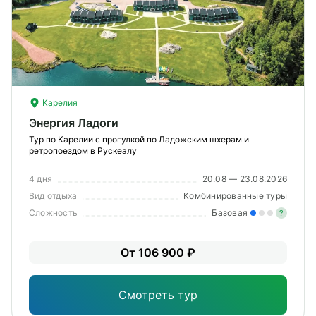
Карелия
Энергия Ладоги
Тур по Карелии с прогулкой по Ладожским шхерам и
ретропоездом в Рускеалу
4 дня
20.08 — 23.08.2026
Вид отдыха
Комбинированные туры
Сложность
Базовая
?
Лег
От 106 900 ₽
Опы
Смотреть тур