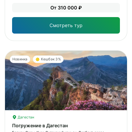
Уме
От 310 000 ₽
вам
под
Смотреть тур
Новинка
Кешбэк 3%
Дагестан
Погружение в Дагестан