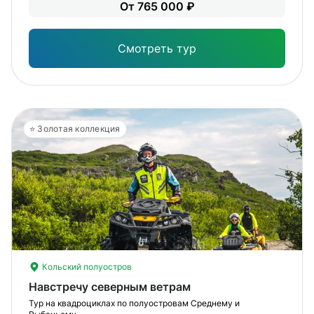
Уме
От 765 000 ₽
вам
под
Смотреть тур
⭐️ Золотая коллекция
Кольский полуостров
Навстречу северным ветрам
Тур на квадроциклах по полуостровам Среднему и