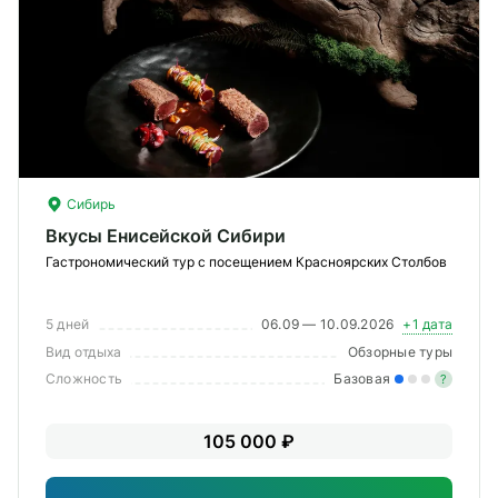
Сибирь
Вкусы Енисейской Сибири
Гастрономический тур с посещением Красноярских Столбов
5 дней
06.09 — 10.09.2026
+1 дата
Вид отдыха
Обзорные туры
Сложность
Базовая
?
Лег
105 000 ₽
Опы