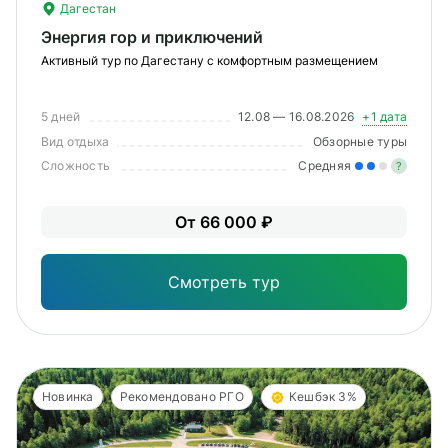
Дагестан
Энергия гор и приключений
Активный тур по Дагестану с комфортным размещением
5 дней
12.08 — 16.08.2026
+1 дата
Вид отдыха
Обзорные туры
Сложность
Средняя
?
Уме
От 66 000 ₽
вам
под
Смотреть тур
Новинка
Рекомендовано РГО
Кешбэк 3%