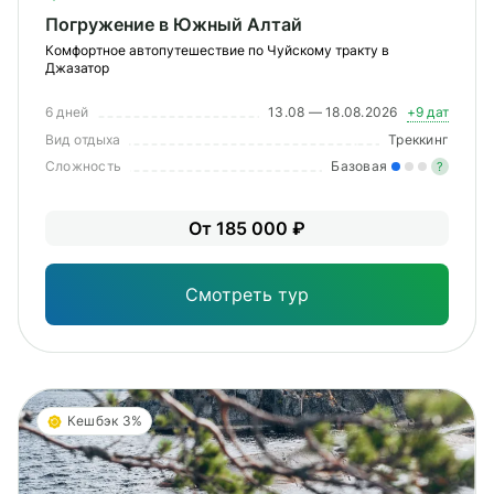
Погружение в Южный Алтай
Комфортное автопутешествие по Чуйскому тракту в
Джазатор
6 дней
13.08 — 18.08.2026
+9 дат
Вид отдыха
Треккинг
Сложность
Базовая
?
MODAL-ARRIVALS
Лег
От 185 000 ₽
Опы
Смотреть тур
Кешбэк 3%