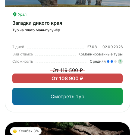
Урал
Загадки дикого края
Тур на плато Маньпупунёр
7 дней
27.08 — 02.09.2026
Вид отдыха
Комбинированные туры
Сложность
Средняя
?
От 119 500 ₽
Уме
От 108 900 ₽
вам
под
Смотреть тур
Кешбэк 3%