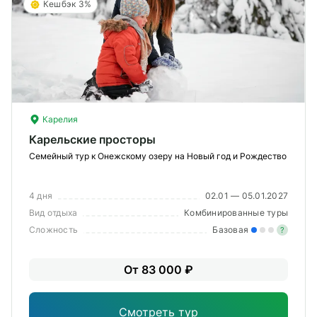
Кешбэк 3%
Карелия
Карельские просторы
Семейный тур к Онежскому озеру на Новый год и Рождество
4 дня
02.01 — 05.01.2027
Вид отдыха
Комбинированные туры
Сложность
Базовая
?
Лег
От 83 000 ₽
Опы
Смотреть тур