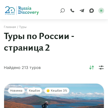
Главная
Туры
Туры по России -
Каталог туров
страница 2
По России
Регионы
Найдено
213
туров
По миру
Круизы
Индивидуальные
Новинка
Кешбэк
Кешбэк 3%
Корпоративные