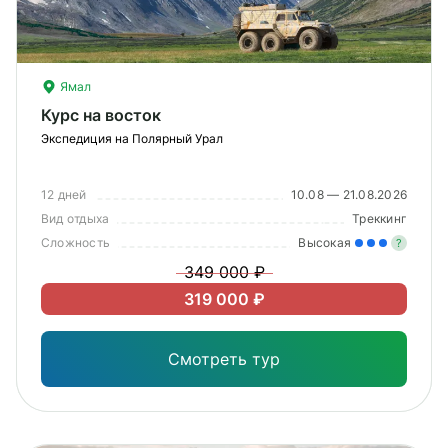
Ямал
Курс на восток
Экспедиция на Полярный Урал
12 дней
10.08 — 21.08.2026
Вид отдыха
Треккинг
Сложность
Высокая
?
349 000 ₽
Зна
319 000 ₽
опы
физ
Смотреть тур