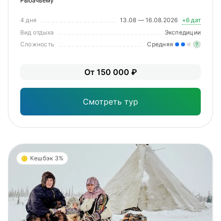
Рыбачьему
4 дня
13.08 — 16.08.2026
+6 дат
Вид отдыха
Экспедиции
Сложность
Средняя
?
Уме
От 150 000 ₽
вам
под
Смотреть тур
Кешбэк 3%