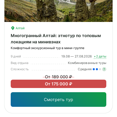
Алтай
Многогранный Алтай: этнотур по топовым
локациям на минивэнах
Комфортный экскурсионный тур в мини-группе
9 дней
19.08 — 27.08.2026
+2 даты
Вид отдыха
Комбинированные туры
Сложность
Средняя
?
От 189 000 ₽
Уме
От 175 000 ₽
вам
под
Смотреть тур