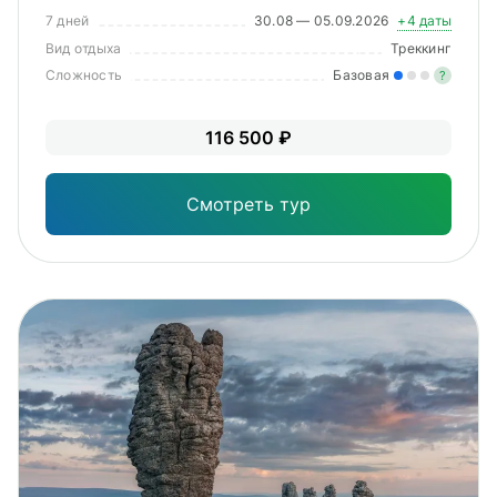
7 дней
30.08 — 05.09.2026
+4 даты
Вид отдыха
Треккинг
Сложность
Базовая
?
Лег
116 500 ₽
Опы
Смотреть тур