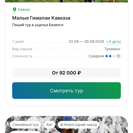
Кавказ
Малые Гималаи Кавказа
Пеший тур в ущелье Безенги
7 дней
23.08 — 29.08.2026
+4 даты
Вид отдыха
Треккинг
Сложность
Средняя
?
Уме
От 92 000 ₽
вам
под
Смотреть тур
Семейный тур
Хит
❄️ Новогодний заезд