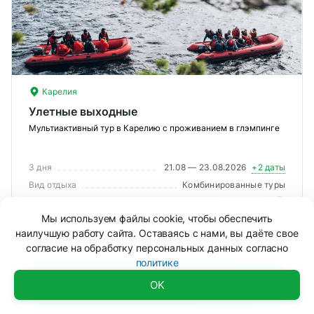
Карелия
Улетные выходные
Мультиактивный тур в Карелию с проживанием в глэмпинге
3 дня
21.08 — 23.08.2026
+2 даты
Вид отдыха
Комбинированные туры
Сложность
Средняя
?
Мы используем файлы cookie, чтобы обеспечить
наилучшую работу сайта. Оставаясь с нами, вы даёте свое
Уме
От 67 600 ₽
вам
согласие на обработку персональных данных согласно
под
политике
Смотреть тур
Доступно
Смотреть тур
OK