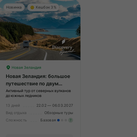
Новинка
Кешбэк 3%
Новая Зеландия
Новая Зеландия: большое
путешествие по двум
островам
Активный тур от северных вулканов
до южных ледников
13 дней
22.02 — 06.03.2027
Вид отдыха
Обзорные туры
Сложность
Базовая
?
меренные нагрузки. Возможно,
ам нужно будет физически
Легкие нагрузки. Подходит 