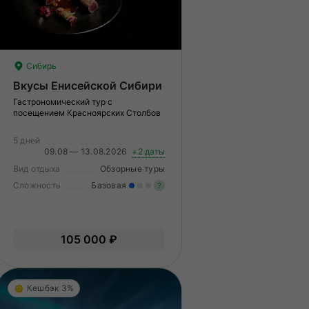
Сибирь
Вкусы Енисейской Сибири
Гастрономический тур с
посещением Красноярских Столбов
5 дней
09.08 — 13.08.2026
+2 даты
Вид отдыха
Обзорные туры
Сложность
Базовая
?
гкие нагрузки. Подходит всем.
Легкие нагрузки. Подходит 
пыт не нужен.
Опыт не нужен.
105 000 ₽
Кешбэк 3%