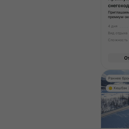
снегоход
коттеджа
Приглашаем
премиум-эк
кухня из
покорите ки
продукт
вечерами ва
4 дня
люксового к
Вид отдыха
кухня. Мы с
экспедиции 
Сложность
отдыха, что
максимум в
О
Раннее бро
Кешбэк