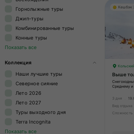
Ингушетия
Кешбэк
Горнолыжные туры
Кавказ
Джип-туры
Калининградская область
Комбинированные туры
Камчатка
Конные туры
Карелия
Круизы
Показать все
Кольский полуостров
Лыжные туры
Командорские острова
Коллекция
Обзорные туры
Кольский
Краснодарский край
Наши лучшие туры
Выше то
Ретрит-туры
Магаданская область
Снегоходны
Северное сияние
Сплавы
Среднему и
Ненецкий автономный округ
Лето 2026
Треккинг
Плато Путорана
3 дня
19.
Лето 2027
Туры на квадроциклах
Вид отдыха
Приморье
Туры выходного дня
Сложность
Туры на снегоходах
Приэльбрусье
Terra Incognita
Туры на собачьих упряжках
Самарская область
Всемирное наследие ЮНЕСКО
Показать все
Экспедиции