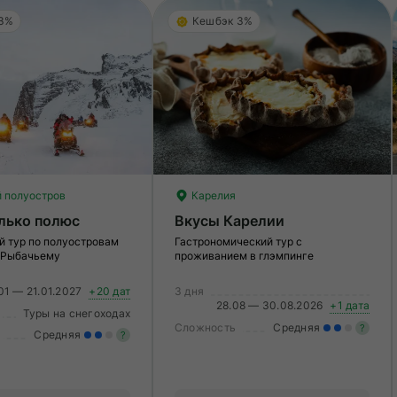
 3%
Кешбэк 3%
 полуостров
Карелия
лько полюс
Вкусы Карелии
й тур по полуостровам
Гастрономический тур с
 Рыбачьему
проживанием в глэмпинге
01 — 21.01.2027
+20 дат
3 дня
28.08 — 30.08.2026
+1 дата
Туры на снегоходах
Сложность
Средняя
?
Средняя
?
У
Умеренные нагрузки. Возможно,
в
вам нужно будет физически