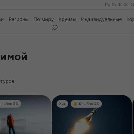
Пн-Пт: 10:00–2
ии
Регионы
По миру
Круизы
Индивидуальные
Ко
зимой
ы
Месяцы
Сезоны
Месяцы
туров
Кешбэк 3%
Хит
Кешбэк 3%