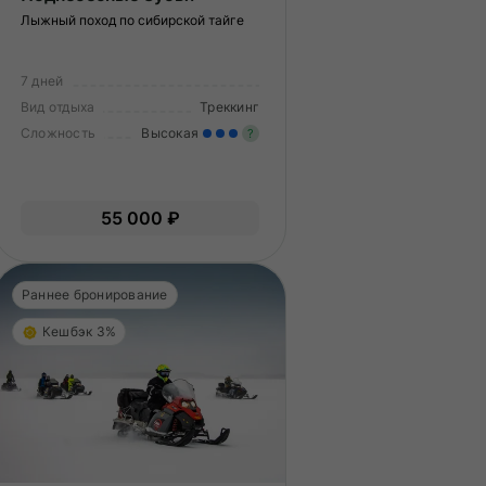
Лыжный поход по сибирской тайге
7 дней
Вид отдыха
Треккинг
Сложность
Высокая
?
Значительные нагрузки. Ну
гкие нагрузки. Подходит всем.
опыт и выносливость, хоро
55 000 ₽
пыт не нужен.
физическая подготовка.
Раннее бронирование
Кешбэк 3%