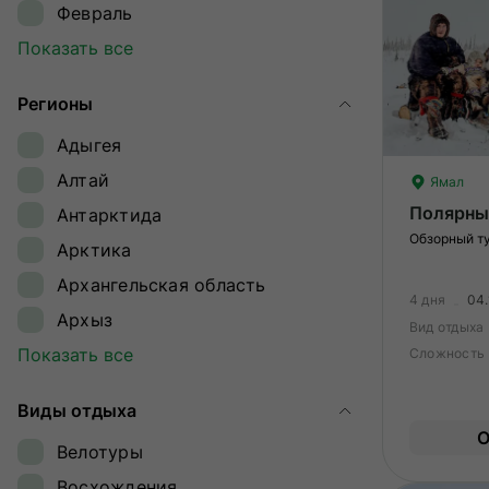
Февраль
Март
Показать все
Апрель
Регионы
Май
Адыгея
Июнь
Алтай
Ямал
Июль
Полярны
Антарктида
Август
Обзорный т
Арктика
Сентябрь
Архангельская область
Октябрь
4 дня
04.
Архыз
Ноябрь
Вид отдыха
Байкал
Показать все
Сложность
Декабрь
Байконур
Виды отдыха
Восточный Саян
О
Велотуры
Дагестан
Восхождения