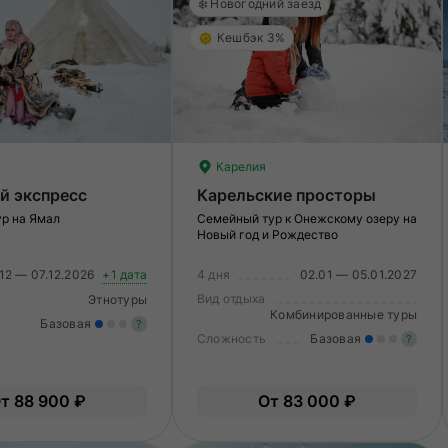
❄️ Новогодний заезд
Кешбэк 3%
Карелия
й экспресс
Карельские просторы
ур на Ямал
Семейный тур к Онежскому озеру на
Новый год и Рождество
12 — 07.12.2026
+1 дата
4 дня
02.01 — 05.01.2027
Вид отдыха
Этнотуры
Комбинированные туры
Базовая
?
Сложность
Базовая
?
Легкие нагрузки. Подходит всем.
Ле
Опыт не нужен.
т 88 900 ₽
От 83 000 ₽
О