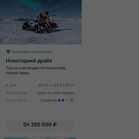
Кольский полуостров
Новогодний драйв
Тур на снегоходах по Кольскому
полуострову
4 дня
30.12 — 02.01.2027
Вид отдыха
Туры на снегоходах
Сложность
Средняя
?
Умеренные нагрузки. Возмо
гкие нагрузки. Подходит всем.
вам нужно будет физически
От 255 000 ₽
пыт не нужен.
подготовиться к туру.