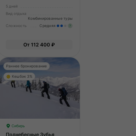
источниках
5 дней
Вид отдыха
Комбинированные туры
Сложность
Средняя
?
гкие нагрузки. Подходит всем.
пыт не нужен.
Умеренные нагрузки. Возмо
От 112 400 ₽
вам нужно будет физически
подготовиться к туру.
Раннее бронирование
Кешбэк 3%
Сибирь
Поднебесные Зубья