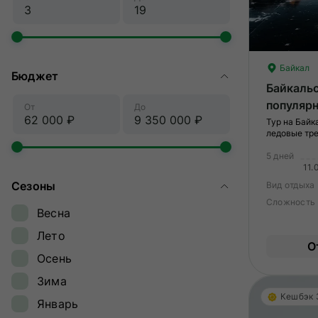
Байкал
Бюджет
Байкальс
популярн
От
До
катанием
Тур на Байк
ледовые тре
экскурс
экскурсия п
железной до
5 дней
11.
Сезоны
Вид отдыха
Сложность
Весна
Лето
О
Осень
Зима
Кешбэк
Январь