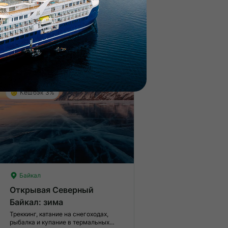
меренные нагрузки. Возможно,
Легкие нагрузки. Подходит 
ам нужно будет физически
Опыт не нужен.
дготовиться к туру.
От 100 300 ₽
Раннее бронирование
Новинка
Кешбэк 3%
Байкал
Открывая Северный
Байкал: зима
Треккинг, катание на снегоходах,
рыбалка и купание в термальных