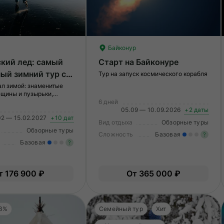
Байконур
кий лед: самый
Старт на Байконуре
ый зимний тур с
Тур на запуск космического корабля
 на аэроходах и
ал зимой: знаменитые
щины и пузырьки,
ией на КБЖД
о Кругобайкальской
6 дней
роге, катание на коньках
05.09 — 10.09.2026
+2 даты
02 — 15.02.2027
+10 дат
Вид отдыха
Обзорные туры
Обзорные туры
Сложность
Базовая
?
Базовая
?
Ле
Легкие нагрузки. Подходит всем.
О
т 176 900 ₽
От 365 000 ₽
Опыт не нужен.
 3%
Семейный тур
Хит