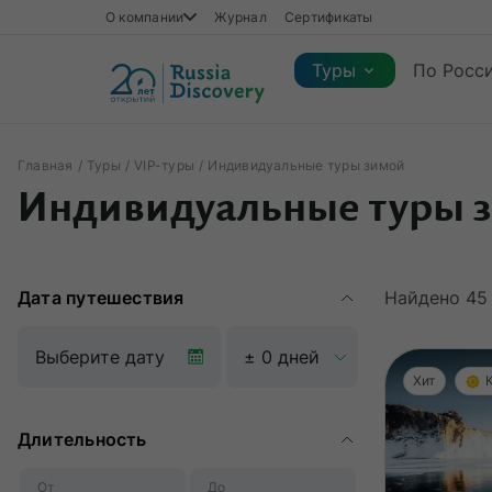
О компании
Журнал
Сертификаты
Туры
По Росс
Главная
Туры
VIP-туры
Индивидуальные туры зимой
Каталог туров
Индивидуальные туры 
Каталог туров
Регионы
Коллекции
Виды отдыха
Сезон
Регионы
Коллекции
Виды отдыха
Дата путешествия
Найдено
45
Хит
Длительность
От
До