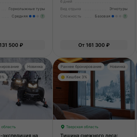
6 дней
Горнолыжные туры
Вид отдыха
Этнотуры
Средняя
Сложность
Базовая
?
?
Умеренные нагрузки. Возможно,
Ле
вам нужно будет физически
О
подготовиться к туру.
131 500 ₽
От 161 300 ₽
нирование
Новинка
Раннее бронирование
Новинка
 3%
Кешбэк 3%
 область
Тверская область
-экспедиция на
Тишина снежного леса: