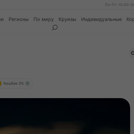
Пн-Пт: 10:00–2
ии
Регионы
По миру
Круизы
Индивидуальные
Ко
О
ы
Месяцы
Сезоны
Месяцы
Кешбэк 3%
?