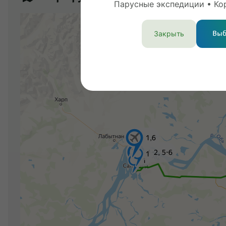
Парусные экспедиции • Ко
Закрыть
Выб