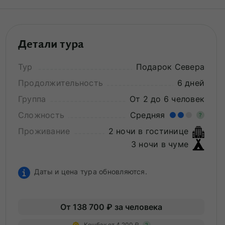
Детали тура
Тур
Подарок Севера
Продолжительность
6 дней
Группа
От 2 до 6 человек
Сложность
Средняя
?
Проживание
2 ночи в гостинице
Уме
3 ночи в чуме
вам
под
Даты и цена тура обновляются.
От 138 700 ₽ за человека
Кешбэк от 4 200 ₽