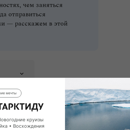
ностях, чем заняться
да отправиться
и — расскажем в этой
вие мечты
ТАРКТИДУ
Новогодние круизы
йка • Восхождения