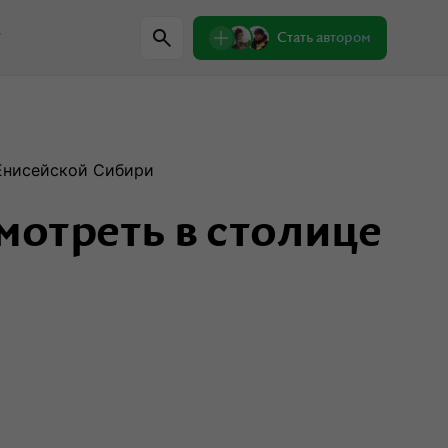
w
Стать автором
Регионы
 Енисейской Сибири
мотреть в столице
Проверили сами
Лекции о природе
Пишем письма
Знаковые места
одители
Интервью
Сувениры