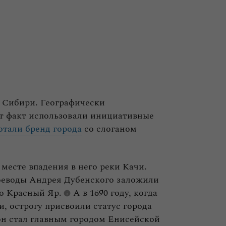
 Сибири. Географически
от факт использовали инициативные
отали бренд города
со слоганом
 месте впадения в него реки Качи.
воеводы Андрея Дубенского заложили
го
Красный Яр.
А в 1690 году, когда
, острогу присвоили статус города
 он стал главным городом Енисейской