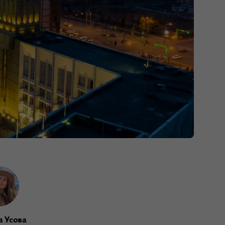
а Усова