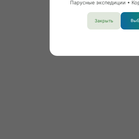
Когда лучше ехать в Красноярск
Парусные экспедиции • Ко
Культурно-исторические достопримечате
Закрыть
Выб
Красноярска
Места для активного отдыха
Рестораны Красноярска
Что привезти из Красноярска