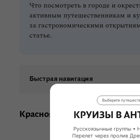
Что посмотреть в городе и окрест
активным путешественникам и ку
за гастрономическими открытиям
статье.
Быстрая навигация
Красноярск на карте России
Выберите путешест
Где находится
Красноярск на карте России
КРУИЗЫ В АН
Как добраться
Русскоязычные группы • 
Перелет через пролив Дре