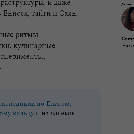
фраструктуры, и даже
Дизайн
Енисея, тайги и Саян.
нные ритмы
Светл
нки, кулинарные
Редакт
ксперименты,
.
экспедиции по Енисею,
ому кольцу
и на далекое