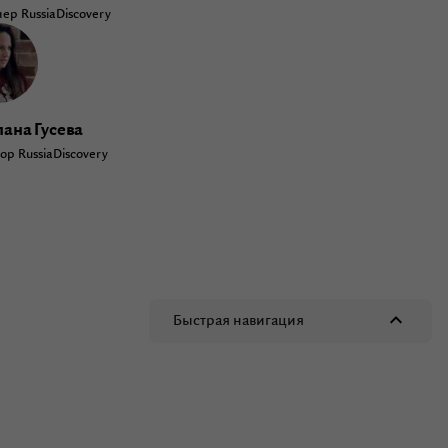
ер RussiaDiscovery
ана Гусева
ор RussiaDiscovery
Быстрая навигация
Быстрая навигация
Красноярск на карте России