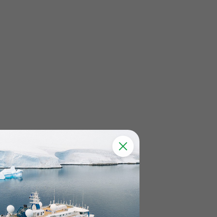
Где находится
Как добраться
Когда лучше ехать в Красноярск
Культурно-исторические достопримечательности Красноярска
Места для активного отдыха
Рестораны Красноярска
Что привезти из Красноярска