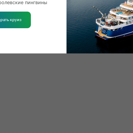
ролевские пингвины
льности
рать круиз