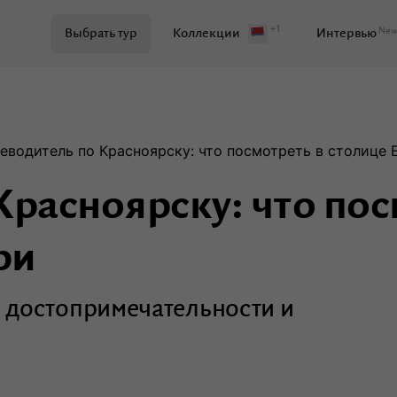
+1
Ne
Выбрать тур
Коллекции
Интервью
Поиск по журналу
еводитель по Красноярску: что посмотреть в столице
Красноярску: что пос
Самое важное
Куда поехать
ри
Ваши истории
Развитие территорий
е достопримечательности и
Кейсы
Вдохновение
Путев