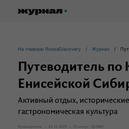
Журнал RussiaDiscovery
На главную RussiaDiscovery
Журнал
Пут
Пишем о России, чтобы родная
земля перестала быть Terra
Путеводитель по 
Incognita.
Енисейской Сиби
Авторы
Скоро
Активный отдых, исторически
Сотрудничаем с мастерами слова,
влюбленными в путешествия.
гастрономическая культура
Путеводители
23.12.2025
25 минут
8661