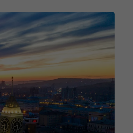
iscoverySpecial