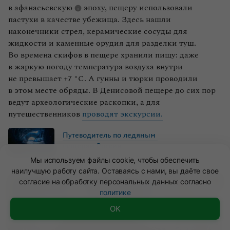
в
афанасьевскую
эпоху, пещеру использовали
пастухи в качестве убежища. Здесь нашли
наконечники стрел, керамические сосуды для
жидкости и каменные орудия для разделки туш.
Во времена скифов в пещере хранили пищу: даже
в жаркую погоду температура воздуха внутри
не превышает +7 °C. А гунны и тюрки проводили
в этом месте обряды. В Денисовой пещере до сих пор
ведут археологические раскопки, а для
путешественников
проводят экскурсии.
Путеводитель
по
ледяным
пещерам
России
Мы используем файлы cookie, чтобы обеспечить
наилучшую работу сайта. Оставаясь с нами, вы даёте свое
согласие на обработку персональных данных согласно
политике
Быстрая навигация
OK
Быстрая навигация