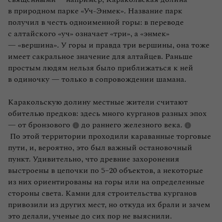
в природном парке «Уч‑Энмек». Название парк
получил в честь одноименной горы: в переводе
с алтайского «уч» означает «три», а «энмек»
— «вершина». У горы и правда три вершины, она тоже
имеет сакральное значение для алтайцев. Раньше
простым людям нельзя было приближаться к ней
в одиночку — только в сопровождении шамана.
Каракольскую долину местные жители считают
обителью предков: здесь много курганов разных эпох
— от
бронзового
до раннего
железного века.
По этой территории проходили караванные торговые
пути, и, вероятно, это был важный остановочный
пункт. Удивительно, что древние захоронения
выстроены в цепочки по 5–20 объектов, а некоторые
из них ориентированы на горы или на определенные
стороны света. Камни для строительства курганов
привозили из других мест, но откуда их брали и зачем
это делали, ученые до сих пор не выяснили.