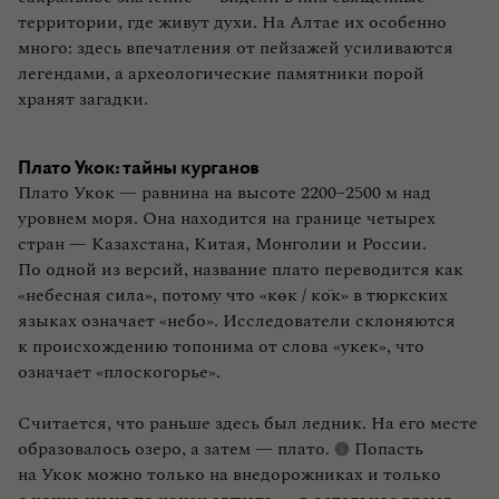
территории, где живут духи. На Алтае их особенно
много: здесь впечатления от пейзажей усиливаются
легендами, а археологические памятники порой
хранят загадки.
Плато Укок: тайны курганов
Плато Укок — равнина на высоте 2200–2500 м над
уровнем моря. Она находится на границе четырех
стран — Казахстана, Китая, Монголии и России.
По одной из версий, название плато переводится как
«небесная сила», потому что «көк / кӧк» в тюркских
языках означает «небо». Исследователи склоняются
к происхождению топонима от слова «укек», что
означает «плоскогорье».
Считается, что раньше здесь был ледник. На его месте
образовалось озеро, а затем —
плато.
Попасть
на Укок можно только на внедорожниках и только