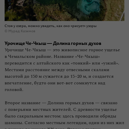
Стоя у озера, можно увидеть, как оно «рисует» узоры
© Мурад Казимов
Урочище Че-Чкыш — Долина горных духов
Урочище Че‑Чкыш — это живописное горное ущелье
в Чемальском районе. Название «Че‑Чкыш»
переводится с алтайского как «тонкий» или «узкий».
Местами расстояние между отвесными скалами
высотой до 150 м сужается до 15–20 м, и создается
впечатление, будто они вот‑вот сомкнутся над
головой.
Второе название — Долина горных духов — связано
с поверьями местных жителей. С древности ущелье
было сакральным местом: здесь проводили обряды
шаманы. Согласно местным легендам, один из них жил