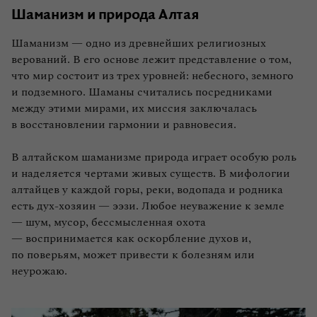
Шаманизм и природа Алтая
Наследие древних цивилизаций Алтая
Шаманизм — одно из древнейших религиозных
Самые загадочные места Алтая
верований. В его основе лежит представление о том,
что мир состоит из трех уровней: небесного, земного
Плато Укок: тайны курганов
и подземного. Шаманы считались посредниками
между этими мирами, их миссия заключалась
Горные озера Алтая: легенды и предания
в восстановлении гармонии и равновесия.
Урочище Че-Чкыш — Долина горных духов
В алтайском шаманизме природа играет особую роль
и наделяется чертами живых существ. В мифологии
Каменные комплексы: Алтайский Стоунхендж
алтайцев у каждой горы, реки, водопада и родника
и другие загадочные сооружения
есть дух‑хозяин — ээзи. Любое неуважение к земле
— шум, мусор, бессмысленная охота
Алтайские петроглифы — первые
— воспринимается как оскорбление духов и,
стенограммы человечества
по поверьям, может привести к болезням или
неурожаю.
Алтайские пещеры: древние жилища и места
для обрядов