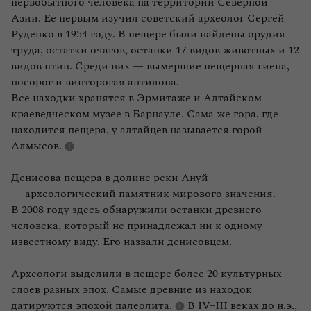
первобытного человека на территории Северной
Азии. Ее первым изучил советский археолог Сергей
Руденко в 1954 году. В пещере были найдены орудия
труда, остатки очагов, останки 17 видов животных и 12
видов птиц. Среди них — вымершие пещерная гиена,
носорог и винторогая антилопа.
Все находки хранятся в Эрмитаже и Алтайском
краеведческом музее в Барнауле. Сама же гора, где
находится пещера, у алтайцев называется горой
Алмысов.
Денисова пещера в долине реки Ануй
— археологический памятник мирового значения.
В 2008 году здесь обнаружили останки древнего
человека, который не принадлежал ни к одному
известному виду. Его назвали денисовцем.
Археологи выделили в пещере более 20 культурных
слоев разных эпох. Самые древние из находок
датируются эпохой
палеолита.
В IV–III веках до н.э.,