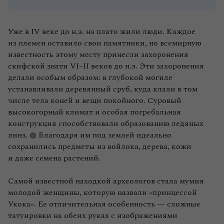
Уже в IV веке до н.э. на плато жили люди. Каждое
из племен оставило свои памятники, но всемирную
известность этому месту принесли захоронения
скифской знати VI–II веков до н.э. Эти захоронения
делали особым образом: в глубокой могиле
устанавливали деревянный сруб, куда клали в том
числе тела коней и вещи покойного. Суровый
высокогорный климат и особая погребальная
конструкция способствовали образованию ледяных
линз.
Благодаря им под землей идеально
сохранились предметы из войлока, дерева, кожи
и даже семена растений.
Самой известной находкой археологов стала мумия
молодой женщины, которую назвали «принцессой
Укока». Ее отличительная особенность — сложные
татуировки на обеих руках с изображениями