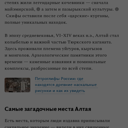
степях жили легендарные кочевники — сначала
майэмирской,
а затем и
пазырыкской культуры.
Скифы оставили после себя «царские» курганы,
полные уникальных находок.
В эпоху средневековья, VI–XIV веках н.э., Алтай стал
колыбелью и важной частью Тюркского каганата.
Здесь проживали племена уйгуров, кыргызов
и монголов. Археологические памятники этого
времени — каменные изваяния и поминальные
комплексы, разбросанные по всей степи.
Петроглифы
России:
где
находятся
древние
наскальные
рисунки
и
как
их
увидеть
Самые загадочные места Алтая
Есть места, которым люди издавна приписывали
сакральное значение — видели в них священные