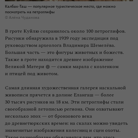
Калбак-Таш — популярное туристическое место, где можно
посмотреть на петроглифы
© Алёна Чуданова
В гроте Куйлю сохранилось около 100 петроглифов.
Рисунки обнаружила в 1939 году экспедиция под
руководством археолога Владимира Шемелёва.
Большая часть — это фигуры животных и божеств.
Также в гроте находится древнее изображение
Великой Матери
— самки марала с козленком
и птицей под животом.
Самая длинная художественная галерея наскальной
живописи прячется в долине Елангаш — более
30 тысяч рисунков на 18 км. Эти петроглифы стали
своеобразной летописью региона. Они охватывают
несколько эпох — от бронзового века
до древнетюркских времен: на скалах можно увидеть
знаменитые изображения колесниц и сцен охоты.
Такое разнообразие объясняется тем, что здесь