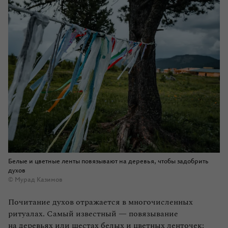
Гора Белуха — «врата в Шамбалу»
Экспедиция Николая Рериха по Алтаю
Алтайские сувениры-обереги
Белые и цветные ленты повязывают на деревья, чтобы задобрить
духов
© Мурад Казимов
Почитание духов отражается в многочисленных
ритуалах. Самый известный — повязывание
на деревьях или шестах белых и цветных ленточек: