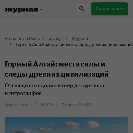
Стать автором
Самое важное
Куда поехать
Провер
На главную RussiaDiscovery
Журнал
Горный Алтай: места силы и следы древних цивилизаци
Поиск по журналу
Горный Алтай: места силы и
следы древних цивилизаций
Журнал RussiaDiscovery
От священных долин и озер до курганов
Пишем о России, чтобы родная земля
и петроглифов
перестала быть Terra Incognita.
Куда поехать
24.04.2026
17 минут
4992
Авторы
Скоро
Сотрудничаем с мастерами слова,