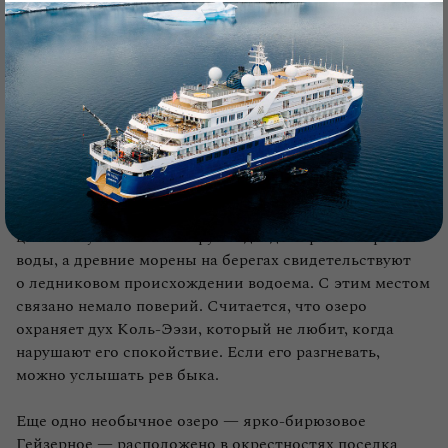
м. Чтобы дойти сюда, нужно преодолеть более 12 км
через каменистую местность с
моренами
и ручьями.
Озеро вызывало у местных жителей,
ойратов,
страх
и одновременно большой интерес. Коренные алтайцы
до сих пор неохотно идут к водоему, считая его
воротами в мир духов и местом обитания злых
существ, которые отбирают силы у человека.
Кучерлинское озеро у подножия северного склона
Катунского хребта отличается бирюзово‑лазурным
цветом. Густые леса вокруг подходят прямо к кромке
воды, а древние морены на берегах свидетельствуют
о ледниковом происхождении водоема. С этим местом
связано немало поверий. Считается, что озеро
охраняет дух Коль‑Ээзи, который не любит, когда
нарушают его спокойствие. Если его разгневать,
можно услышать рев быка.
Еще одно необычное озеро — ярко‑бирюзовое
Гейзерное — расположено в окрестностях поселка