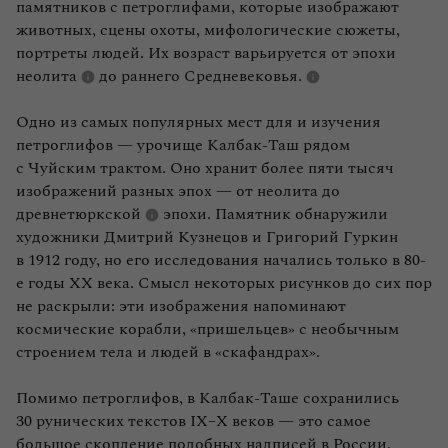
памятников с петроглифами, которые изображают
животных, сцены охоты, мифологические сюжеты,
портреты людей. Их возраст варьируется от эпохи
неолита
до раннего
Средневековья.
Одно из самых популярных мест для и изучения
петроглифов — урочище Калбак‑Таш рядом
с Чуйским трактом. Оно хранит более пяти тысяч
изображений разных эпох — от неолита до
древнетюркской
эпохи. Памятник обнаружили
художники Дмитрий Кузнецов и Григорий Гуркин
в 1912 году, но его исследования начались только в 80-
е годы XX века. Смысл некоторых рисунков до сих пор
не раскрыли: эти изображения напоминают
космические корабли, «пришельцев» с необычным
строением тела и людей в «скафандрах».
Помимо петроглифов, в Калбак‑Таше сохранились
30 рунических текстов IX–X веков — это самое
большое скопление подобных надписей в России.