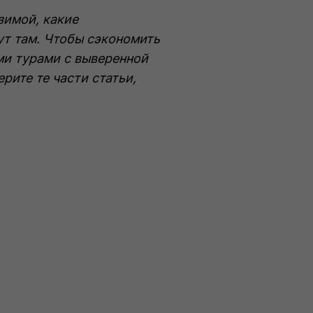
iscoverySpecial
зимой, какие
ут там. Чтобы сэкономить
ми турами с выверенной
ите те части статьи,