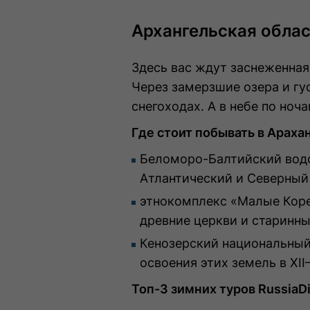
Архангельская обла
Здесь вас ждут заснеженная
Через замерзшие озера и гу
снегоходах. А в небе по ноч
Где стоит побывать в Араха
Беломоро-Балтийский водо
Атлантический и Северный
этнокомплекс «Малые Коре
древние церкви и старинны
Кенозерский национальный
освоения этих земель в XI
Топ-3 зимних туров RussiaD