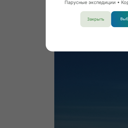
Парусные экспедиции • Ко
Закрыть
Выб