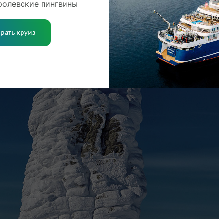
ролевские пингвины
рать круиз