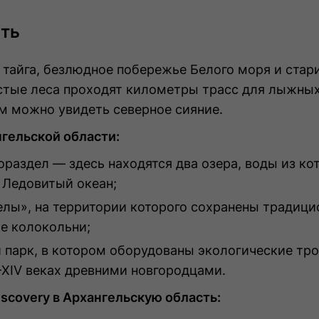
сть
 тайга, безлюдное побережье Белого моря и стар
стые леса проходят километры трасс для лыжных 
ам можно увидеть северное сияние.
нгельской области:
раздел — здесь находятся два озера, воды из ко
 Ледовитый океан;
лы», на территории которого сохранены традици
е колокольни;
 парк, в котором оборудованы экологические т
I–XIV веках древними новгородцами.
iscovery в Архангельскую область: