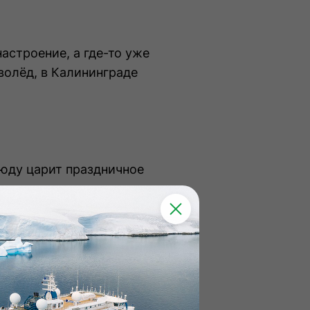
астроение, а где-то уже
волёд, в Калининграде
сюду царит праздничное
о отправиться в
о время пик летнего сезона.
но хорошее время для