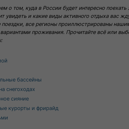
Спецпроекты
О компании
D
ем о том, куда в России будет интересно поехать 
т увидеть и какие виды активного отдыха вас жд
е поездки, все регионы проиллюстрированы наши
ариантами проживания. Прочитайте всё или выбер
:
ь
мой
альные бассейны
на снегоходах
рное сияние
ные курорты и фрирайд
ьми