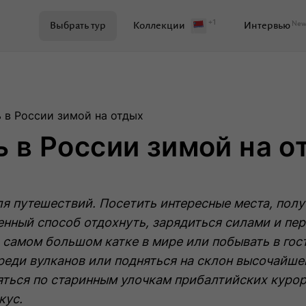
+1
Ne
Выбрать тур
Коллекции
Интервью
Поиск по журналу
ь в России зимой на отдых
ь в России зимой на о
Самое важное
Куда поехать
я путешествий. Посетить интересные места, полу
Ваши истории
Развитие территорий
нный способ отдохнуть, зарядиться силами и пер
 самом большом катке в мире или побывать в гос
реди вулканов или подняться на склон высочайшей
Кейсы
Вдохновение
Путев
яться по старинным улочкам прибалтийских курор
кус.