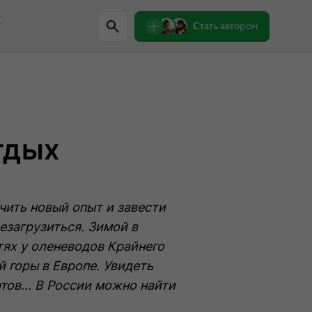
w
Стать автором
Регионы
тдых
Проверили сами
Лекции о природе
чить новый опыт и завести
Пишем письма
Знаковые места
езагрузиться. Зимой в
тях у оленеводов Крайнего
 горы в Европе. Увидеть
одители
Интервью
Сувениры
тов... В России можно найти