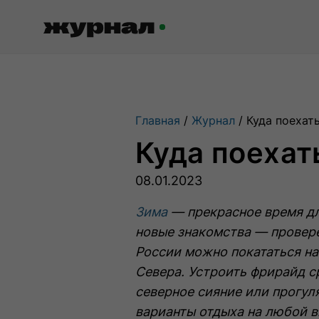
Журнал RussiaDiscovery
Главная
Журнал
Куда поехат
Пишем о России, чтобы родная
Куда поехат
земля перестала быть Terra
Incognita.
08.01.2023
Зима
— прекрасное время дл
Авторы
Скоро
новые знакомства — провере
Сотрудничаем с мастерами слова,
России можно покататься на
влюбленными в путешествия.
Севера. Устроить фрирайд с
северное сияние или прогул
варианты отдыха на любой в