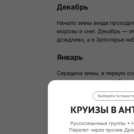
Декабрь
Начало зимы везде проходит
морозы и снег. Декабрь — эт
дождливо, а в Заполярье на
Январь
Середина зимы, в первую оч
настроение и веселье. Если
путешествие на Дальний Вост
Выберите путешест
Февраль
КРУИЗЫ В АН
В конце зимы часто самые с
Русскоязычные группы • 
Перелет через пролив Дре
фрирайда и поездок в Запол