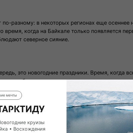
 по-разному: в некоторых регионах еще осеннее н
о время, когда на Байкале только появляется пер
блюдают северное сияние.
ередь, это новогодние праздники. Время, когда в
 вы не любите шумные мероприятия, то лучше всег
ок, на Камчатку или в Антарктиду, в которой в эт
вие мечты
ТАРКТИДУ
ильные морозы и больше всего снега. Это особен
Новогодние круизы
йка • Восхождения
ярье.