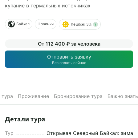
О компании
купание в термальных источниках
Журнал
Байкал
Новинки
Кешбэк 3%
?
Сертификаты
От 112 400 ₽ за человека
Подписаться
Отправить заявку
Без оплаты сейчас
Пн-Пт:
10:00–20:00
Сб:
11:00–20:00
 тура
Проживание
Бронирование тура
Важно знать
Детали тура
Тур
Открывая Северный Байкал: зима