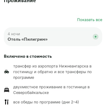
Проживание
гостиницу, где вы поужинаете и отдохнете.
После отдыха в целебных источниках вас
отвезут обратно в гостиницу.
Показать все
Вечером вас ждет прощальный ужин.
4 ночи
Отель «Пилигрим»
Расположен в шаговой доступности от центра
Северобайкальска. Вы будете жить в
Включено в стоимость
двухместном номере стандарт с двуспальной
или двумя односпальными кроватями. В
трансфер из аэропорта Нижнеангарска в
номере: телевизор, холодильник, чайник, халат
гостиницу и обратно и все трансферы по
и тапочки. Работает Wi-Fi.
программе
двухместное проживание в гостинице в
Северобайкальске
все обеды по программе (дни 2–4)