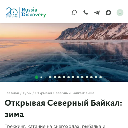
Каталог туров
По России
Регионы
По миру
Круизы
Главная
Туры
Открывая Северный Байкал: зима
Открывая Северный Байкал:
Индивидуальные
зима
Корпоративные
Треккинг, катание на снегоходах, рыбалка и