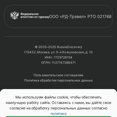
ООО «РД-Трэвел» РТО 021748
© 2005–2025 RussiaDiscovery
115432, Москва, ул. 5-я Кожуховская, д. 10
ИНН: 7729729154
ОГРН: 1127747289471
Пользовательское соглашение
Политика обработки персональных данных
Полное или частичное копирование изображений и
Мы используем файлы cookie, чтобы обеспечить
текстов возможно только с указанием активной
ссылки на сайт
RussiaDiscovery
наилучшую работу сайта. Оставаясь с нами, вы даёте свое
согласие на обработку персональных данных согласно
политике
Mono
&
Background