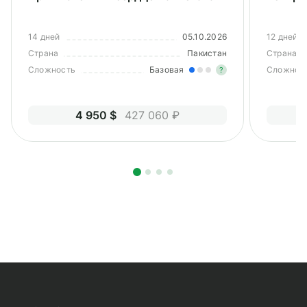
14 дней
05.10.2026
12 дней
Страна
Пакистан
Страна
Сложность
Базовая
Сложнос
?
Легкие нагруз
4 950 $
427 060 ₽
Опыт не нужен