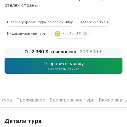
О компании
отелях страны
Журнал
DiscoverySpecial: туры по всему миру
Авторские туры
Сертификаты
Индивидуальные туры
Кешбэк 3%
?
Подписаться
От 2 360 $ за человека
203 609 ₽
Отправить заявку
Без оплаты сейчас
Пн-Пт:
10:00–20:00
Сб:
11:00–20:00
 тура
Проживание
Бронирование тура
Важно знать
Детали тура