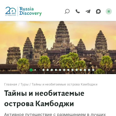
Каталог туров
По России
Регионы
По миру
Круизы
Главная
Туры
Тайны и необитаемые острова Камбоджи
Тайны и необитаемые
Индивидуальные
острова Камбоджи
Корпоративные
Активное путешествие с размещением в лучших