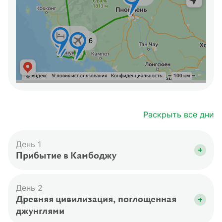
Раскрыть все дни
День 1
Прибытие в Камбоджу
Вас встретят в аэропорту Сиемреапа и отвезут
в отель. После заселения отдохнете в отеле и
День 2
поужинаете блюдами камбоджийской кухни в
Древняя цивилизация, поглощенная
ресторане отеля (за доплату).
джунглями