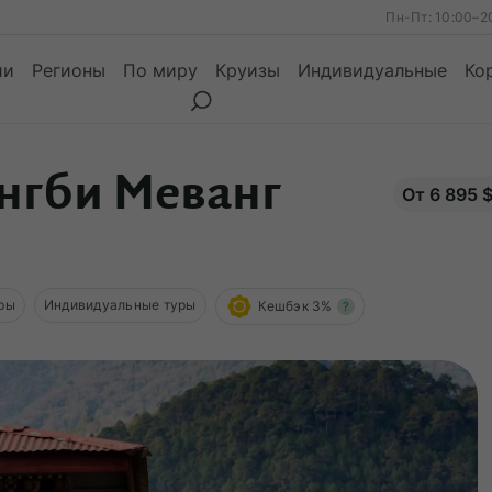
Пн-Пт: 10:00–2
ии
Регионы
По миру
Круизы
Индивидуальные
Ко
ангби Меванг
От 6 895 
ы
Месяцы
Сезоны
Месяцы
уры
Индивидуальные туры
Кешбэк 3%
?