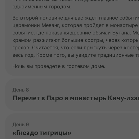
одноименным городом.
Во второй половине дня вас ждет главное событи
церемонии Меванг, которая пройдет в монастыре 
событие, где показаны древние обычаи Бутана. М
храмом разжигают большие костры, через которы
грехов. Считается, что если прыгнуть через кост
весь год. Кроме того, вы увидите традиционные т
Ночь вы проведете в гостевом доме.
День 8
Перелет в Паро и монастырь Кичу-лха
Сегодня после завтрака вы отправитесь в Паро. П
древнейших монастырей Бутана. Его основал в VII
День 9
буддизм распространился на территории Тибета и
«Гнездо тигрицы»
Кичу изгнал людоеда, поселившегося в Гималаях.