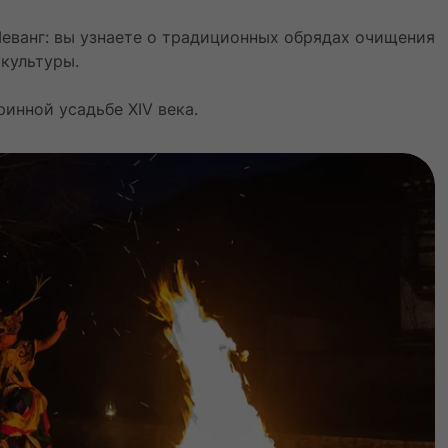
еванг: вы узнаете о традиционных обрядах очищения
культуры.
ринной усадьбе XIV века.