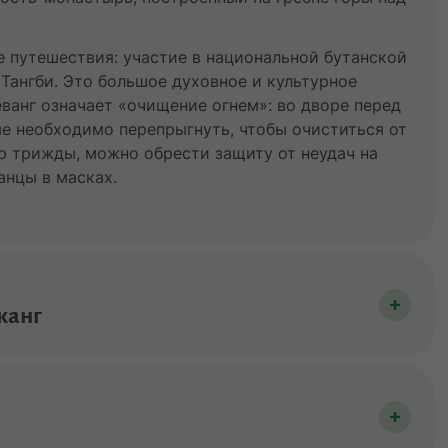
е путешествия: участие в национальной бутанской
Тангби. Это большое духовное и культурное
еванг означает «очищение огнем»: во дворе перед
е необходимо перепрыгнуть, чтобы очиститься от
ер трижды, можно обрести защиту от неудач на
анцы в масках.
канг
о приезде вы посетите Кичу-лхаканг — один из
 веке царь Сонгцен Гампо, благодаря которому
 Гималаев. По легенде, Сонгцен Гампо с помощью