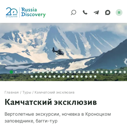
Каталог туров
По России
Регионы
По миру
Круизы
Главная
Туры
Камчатский эксклюзив
Камчатский эксклюзив
Индивидуальные
Вертолетные экскурсии, ночевка в Кроноцком
Корпоративные
заповеднике, багги-тур