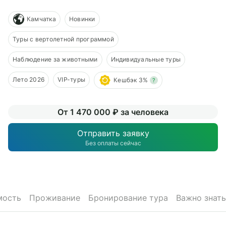
О компании
Камчатка
Новинки
Журнал
Туры с вертолетной программой
Сертификаты
Наблюдение за животными
Индивидуальные туры
Подписаться
Лето 2026
VIP-туры
Кешбэк 3%
?
От 1 470 000 ₽ за человека
Пн-Пт:
10:00–20:00
Отправить заявку
Сб:
11:00–20:00
Без оплаты сейчас
мость
Проживание
Бронирование тура
Важно знать