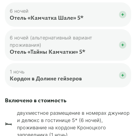
6 ночей
Отель «Камчатка Шале» 5*
Расположен в Паратунке. Вы будете жить в
двухместных номерах категории супериор с
6 ночей (альтернативный вариант
двуспальной или 2 односпальными кроватями,
проживания)
душем и туалетом. На территории есть
Отель «Тайны Камчатки» 5*
ресторан бассейн с термальной водой,
Расположен в Паратунке. Вы будете жить в
работает мобильная связь и Wi-Fi.
двухместных номерах категории делюкс с
1 ночь
двуспальной или 2 односпальными кроватями,
Кордон в Долине гейзеров
душем и туалетом. На территории есть
Вы будете жить на втором этаже гостевого
ресторан, бассейн, баня, часовня, работает
дома в общей комнате с односпальными
Включено в стоимость
мобильная связь и Wi-Fi.
кроватями. В доме есть душ и туалет.
двухместное размещение в номерах джуниор
и делюкс в гостинице 5* (6 ночей),
проживание на кордоне Кроноцкого
заповедника (1 ночь)