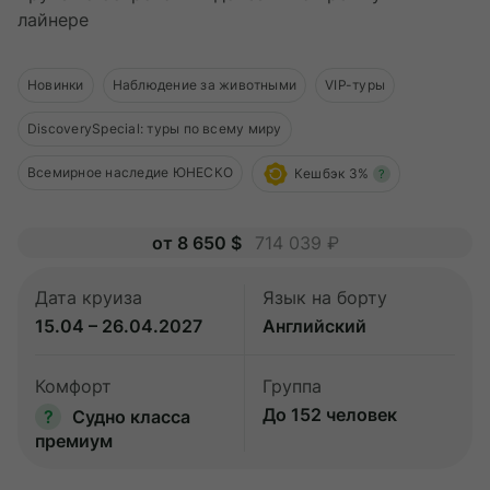
О компании
лайнере
Журнал
Новинки
Наблюдение за животными
VIP-туры
Сертификаты
DiscoverySpecial: туры по всему миру
Подписаться
Всемирное наследие ЮНЕСКО
Кешбэк 3%
?
от 8 650 $
714 039 ₽
Пн-Пт:
10:00–20:00
Дата круиза
Язык на борту
Сб:
11:00–20:00
15.04 – 26.04.2027
Английский
Комфорт
Группа
До 152 человек
?
Судно класса
премиум