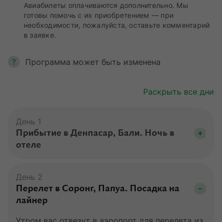
Авиабилеты оплачиваются дополнительно. Мы
готовы помочь с их приобретением — при
необходимости, пожалуйста, оставьте комментарий
в заявке.
?
Программа может быть изменена
Раскрыть все дни
День 1
Прибытие в Денпасар, Бали. Ночь в
отеле
Сегодня вы прилетите в Денпасар и заселитесь
в отель 4-5*. Здесь вы проведете ночь перед
День 2
круизом.
Перелет в Соронг, Папуа. Посадка на
лайнер
Утром вас отвезут в аэропорт для перелета из