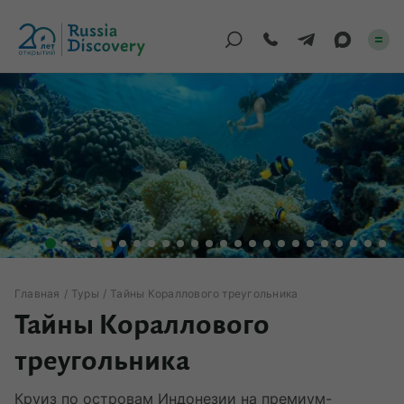
Каталог туров
По России
Регионы
По миру
Круизы
Главная
Туры
Тайны Кораллового треугольника
Тайны Кораллового
Индивидуальные
треугольника
Корпоративные
Круиз по островам Индонезии на премиум-