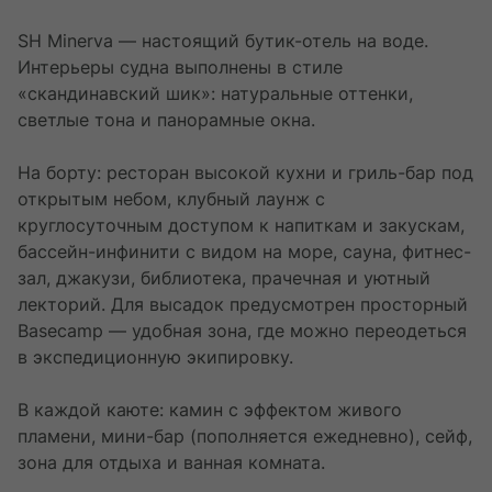
бухты и мангровые каналы. При желании
вы займетесь снорклингом и познакомитесь с
и сумки. Деревня славится пирсом, с которого
сможете заняться каякингом: спокойные воды
SH Minerva — настоящий бутик-отель на воде.
местными обитателями: мантами, морскими
начинается невероятно богатый риф, где в
лагуны позволяют бесшумно скользить между
Интерьеры судна выполнены в стиле
черепахами, моллюсками, рифовыми рыбами и
изобилии водятся гигантские черепахи,
островами, наблюдая за огромными скатами
«скандинавский шик»: натуральные оттенки,
яркими кораллами.
рифовые акулы, рыбы-бабочки и скаты-
под прозрачной поверхностью воды.
светлые тона и панорамные окна.
поркупайны. Вокруг пирса растут яркие
коралловые сады с огромными морскими
На борту: ресторан высокой кухни и гриль-бар под
веерами. Саувандарек знаменит своими
открытым небом, клубный лаунж с
зелеными черепахами, которые не боятся
круглосуточным доступом к напиткам и закускам,
людей.
бассейн-инфинити с видом на море, сауна, фитнес-
Во время прогулки по острову можно дойти до
зал, джакузи, библиотека, прачечная и уютный
соленого озера Телага Йенауиуау. Здесь вы
лекторий. Для высадок предусмотрен просторный
попробуете свежие кокосы, послушаете звуки
Basecamp — удобная зона, где можно переодеться
джунглей и понаблюдаете за кокосовыми
в экспедиционную экипировку.
крабами. Можно будет заняться снорклингом
или отправиться на дайвинг в Yenbuda Jetty.
В каждой каюте: камин с эффектом живого
пламени, мини-бар (пополняется ежедневно), сейф,
зона для отдыха и ванная комната.