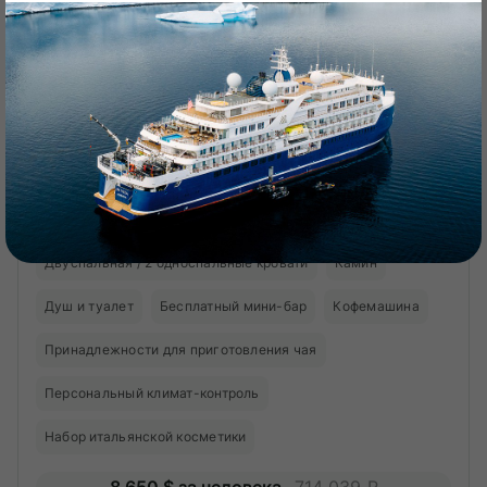
Двухместная с окном D4 (нос)
Палуба 4
20 м²
2 окна
Двуспальная / 2 односпальные кровати
Камин
Душ и туалет
Бесплатный мини-бар
Кофемашина
Принадлежности для приготовления чая
Персональный климат-контроль
Набор итальянской косметики