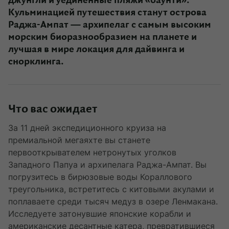
джунгли и уединенные пляжи «баунти».
Кульминацией путешествия станут острова
Раджа-Ампат — архипелаг с самым высоким
морским биоразнообразием на планете и
лучшая в мире локация для дайвинга и
снорклинга.
Что вас ожидает
За 11 дней экспедиционного круиза на
премиальной мегаяхте вы станете
первооткрывателем нетронутых уголков
Западного Папуа и архипелага Раджа-Ампат. Вы
погрузитесь в бирюзовые воды Кораллового
треугольника, встретитесь с китовыми акулами и
поплаваете среди тысяч медуз в озере Ленмакана.
Исследуете затонувшие японские корабли и
американские десантные катера, превратившиеся