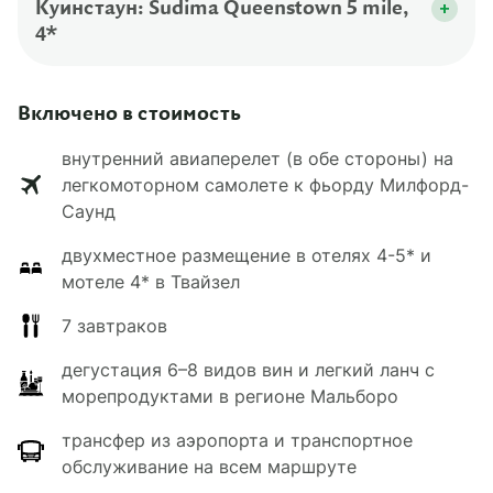
На территории отеля: бар, ресторан и
пешей доступности от центра поселка.
Куинстаун: Sudima Queenstown 5 mile,
парковка.
4*
Вы разместитесь в двухместных номерах с 2
кроватями, собственной ванной комнатой и
Современный отель в новом районе города с
кондиционером.
частичным видом на горы. Рядом с отелем
Включено в стоимость
есть аэропорт, кафе и магазины. В номерах:
В мотеле работает бесплатный Wi-Fi.
одна большая или 2 односпальные кровати,
внутренний авиаперелет (в обе стороны) на
кондиционер, телевизор, чайник, холодильник
легкомоторном самолете к фьорду Милфорд-
и собственный санузел.
Саунд
На территории отеля: фитнес-центр, терраса и
двухместное размещение в отелях 4-5* и
ресторан.
мотеле 4* в Твайзел
7 завтраков
дегустация 6–8 видов вин и легкий ланч с
морепродуктами в регионе Мальборо
трансфер из аэропорта и транспортное
обслуживание на всем маршруте