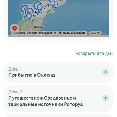
Раскрыть все дни
День 1
Прибытие в Окленд
Из аэропорта нас отвезут в отель.
Разместившись в номере, мы немного
День 2
отдохнем после долгого перелета.
Путешествие в Средиземье и
термальные источники Роторуа
Во второй половине дня мы познакомимся с
Оклендом: прогуляемся по оживленной
Рано утром мы выезжаем из Окленда в