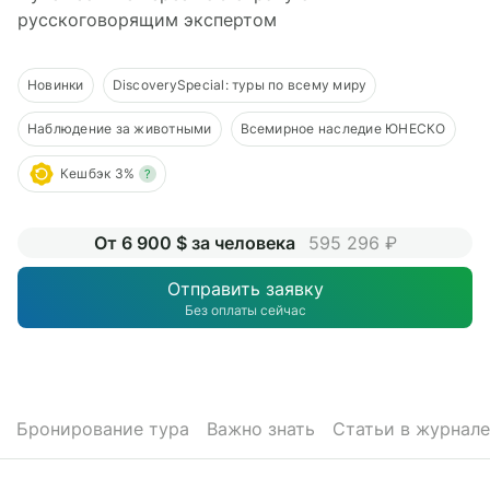
О компании
русскоговорящим экспертом
Журнал
Новинки
DiscoverySpecial: туры по всему миру
Сертификаты
Наблюдение за животными
Всемирное наследие ЮНЕСКО
Подписаться
Кешбэк 3%
?
От 6 900 $ за человека
595 296 ₽
Пн-Пт:
10:00–20:00
Отправить заявку
Сб:
11:00–20:00
Без оплаты сейчас
Бронирование тура
Важно знать
Статьи в журнале