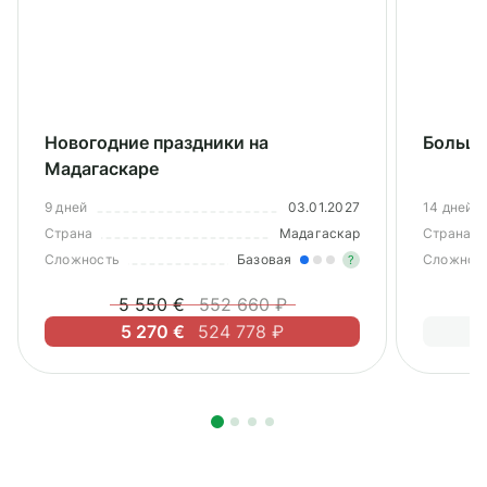
Новогодние праздники на
Большо
Мадагаскаре
9 дней
03.01.2027
14 дней
Страна
Мадагаскар
Страна
Сложность
Базовая
Сложнос
?
5 550 €
552 660 ₽
Легкие нагруз
5 270 €
524 778 ₽
Опыт не нужен