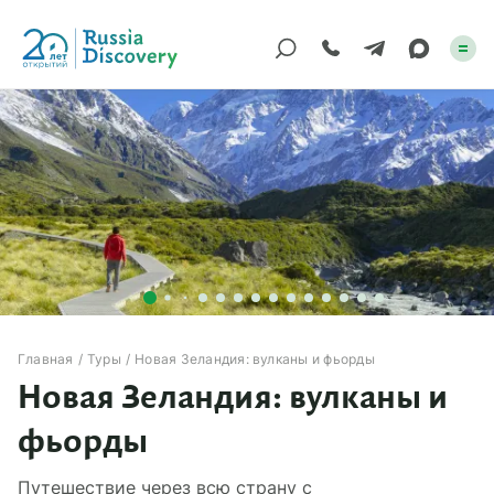
Каталог туров
По России
Регионы
По миру
Круизы
Главная
Туры
Новая Зеландия: вулканы и фьорды
Новая Зеландия: вулканы и
Индивидуальные
фьорды
Корпоративные
Путешествие через всю страну с