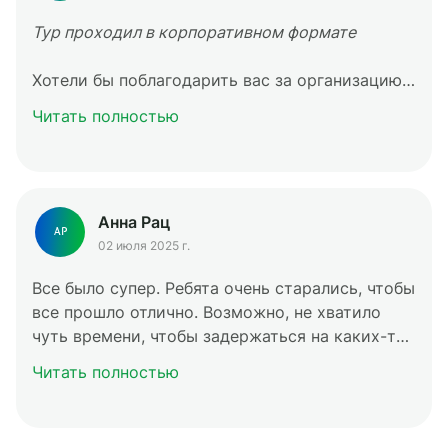
Тур проходил в корпоративном формате
Хотели бы поблагодарить вас за организацию
нашей поездки на остров Рыбачий! Со стороны
Читать полностью
заказчика получила исключительно
положительные отзывы, партнеры также были
абсолютно счастливы! По питанию,
проживанию, экскурсиям вопросов не
Анна Рац
возникло, все отлично. Ожидания и реальность
АР
оправдались на 100%. Спасибо вам большое!
02 июля 2025 г.
Все было супер. Ребята очень старались, чтобы
все прошло отлично. Возможно, не хватило
чуть времени, чтобы задержаться на каких-то
локациях у моря подольше и насладиться
Читать полностью
видами, но понимаю, что в рамках данного
тура это, наверно, не совсем осуществимо. В
любом случае от тура только положительные