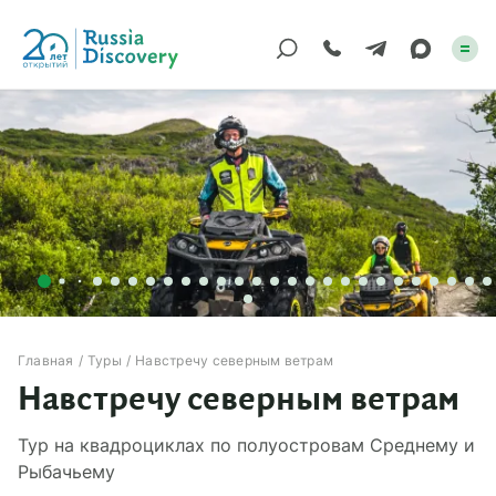
Каталог туров
По России
Регионы
По миру
Круизы
Главная
Туры
Навстречу северным ветрам
Навстречу северным ветрам
Индивидуальные
Тур на квадроциклах по полуостровам Среднему и
Корпоративные
Рыбачьему