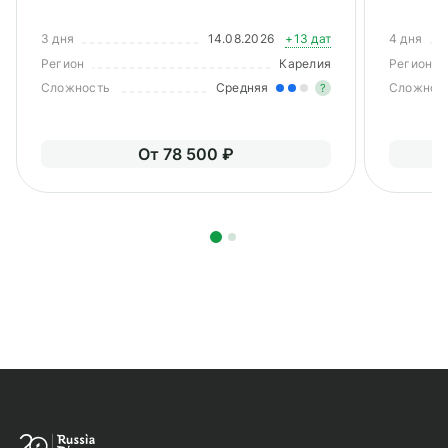
3 дня
14.08.2026
+13 дат
4 дня
Регион
Карелия
Регион
Сложность
Средняя
Сложнос
?
Умеренные наг
От 78 500 ₽
вам нужно буд
подготовиться 