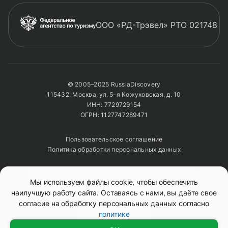
ООО «РД-Трэвел» РТО 021748
© 2005–2025 RussiaDiscovery
115432, Москва, ул. 5-я Кожуховская, д. 10
ИНН: 7729729154
ОГРН: 1127747289471
Пользовательское соглашение
Политика обработки персональных данных
Полное или частичное копирование изображений и
Мы используем файлы cookie, чтобы обеспечить
текстов возможно только с указанием активной
ссылки на сайт
RussiaDiscovery
наилучшую работу сайта. Оставаясь с нами, вы даёте свое
согласие на обработку персональных данных согласно
политике
Mono
&
Background
Смотреть тур
Доступно