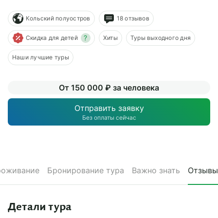
О компании
Кольский полуостров
18 отзывов
Журнал
?
Скидка для детей
Хиты
Туры выходного дня
Сертификаты
Наши лучшие туры
Подписаться
От 150 000 ₽ за человека
Отправить заявку
Без оплаты сейчас
Пн-Пт:
10:00–20:00
Сб:
11:00–20:00
роживание
Бронирование тура
Важно знать
Отзывы
Детали тура