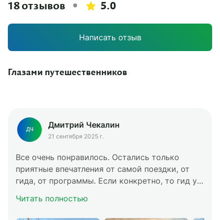
историей и культурой региона. Верим, что
18 отзывов
5.0
наполненные смыслом поездки начинаются
задолго до посадки в самолет.
Написать отзыв
Рекомендуем перед путешествием заглянуть в
наш журнал. Сделали
подборку
вдохновляющих фильмов, книг и других
Глазами путешественников
материалов
, которые помогут открыть
Кольский с еще большим интересом и
глубиной.
Дмитрий Чекалин
ДЧ
21 сентября 2025 г.
Все очень понравилось. Остались только
приятные впечатления от самой поездки, от
гида, от программы. Если конкретно, то гид у
нас был Глеб. Очень понравилось, очень
Читать полностью
интересно рассказывал историю, водил нам по
не совсем, скажем так, туристическим