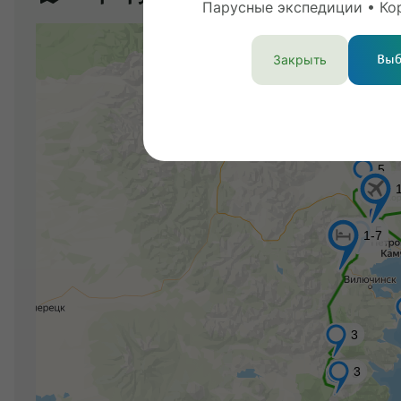
Парусные экспедиции • Ко
Закрыть
Выб