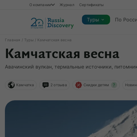
О компании
Журнал
Сертификаты
Туры
По Росс
Главная
Туры
Камчатская весна
Камчатская весна
Каталог туров
Каталог туров
Регионы
Коллекции
Виды отдыха
Сезон
Авачинский вулкан, термальные источники, питомни
Регионы
Коллекции
Виды отдыха
?
Камчатка
2 отзыва
Скидки детям
Новин