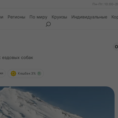
Пн-Пт: 10:00–2
ии
Регионы
По миру
Круизы
Индивидуальные
Ко
О
ы
Месяцы
к ездовых собак
Сезоны
Месяцы
ки
Кешбэк 3%
?