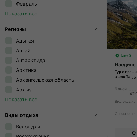
Февраль
Март
Показать все
Апрель
Регионы
Май
Адыгея
Июнь
Алтай
Июль
Алтай
Антарктида
Август
Наедине 
Арктика
Сентябрь
Тур с прожи
около Талду
Архангельская область
Октябрь
Архыз
6 дней
Ноябрь
07.
Байкал
Показать все
Декабрь
Вид отдыха
Байконур
Сложность
Виды отдыха
Восточный Саян
Велотуры
Дагестан
О
Восхождения