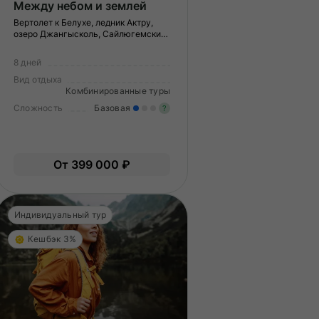
Между небом и землей
Вертолет к Белухе, ледник Актру,
озеро Джангысколь, Сайлюгемский
нацпарк
8 дней
Вид отдыха
Комбинированные туры
Сложность
Базовая
?
Легкие нагрузки. Подходит 
Опыт не нужен.
гкие нагрузки. Подходит всем.
От 399 000 ₽
пыт не нужен.
Индивидуальный тур
Кешбэк 3%