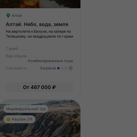
Алтай
Алтай. Небо, вода, земля
На вертолете к Белухе, на катере по
Телецкому, на квадроцикле по горам
7 дней
Вид отдыха
Комбинированные туры
Сложность
Базовая
?
меренные нагрузки. Возможно,
ам нужно будет физически
Легкие нагрузки. Подходит 
От 467 000 ₽
дготовиться к туру.
Опыт не нужен.
Индивидуальный тур
Кешбэк 3%