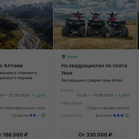
Алтай
с Алтаем
На квадроциклах по плато
Укок
ванием в глэмпинге
ринского ледника
Экспедиция в среднегорье Алтая
8 дней
08 — 12.08.2026
+1 дата
12.08 — 19.08.2026
+1 дата
Вид отдыха
Комбинированные туры
Туры на квадроциклах
Средняя
Сложность
Высокая
?
?
Умеренные нагрузки. Возможно,
З
т 188 000 ₽
От 330 000 ₽
вам нужно будет физически
о