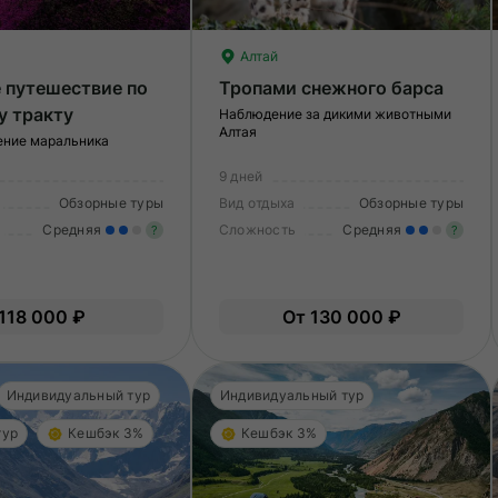
Алтай
 путешествие по
Тропами снежного барса
у тракту
Наблюдение за дикими животными
Алтая
ение маральника
9 дней
Обзорные туры
Вид отдыха
Обзорные туры
Средняя
Сложность
Средняя
?
?
Умеренные нагрузки. Возможно,
У
вам нужно будет физически
в
118 000 ₽
От 130 000 ₽
подготовиться к туру.
по
Индивидуальный тур
Индивидуальный тур
тур
Кешбэк 3%
Кешбэк 3%