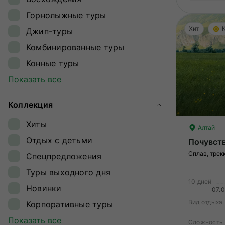
Ингушетия
Горнолыжные туры
Кавказ
Хит
Джип-туры
Калининградская область
Комбинированные туры
Камчатка
Конные туры
Карелия
Круизы
Показать все
Кольский полуостров
Лыжные туры
Командорские острова
Коллекция
Обзорные туры
Краснодарский край
Хиты
Ретрит-туры
Алтай
Магаданская область
Отдых с детьми
Почувст
Сплавы
Ненецкий автономный округ
Сплав, трек
Спецпредложения
Треккинг
Плато Путорана
Туры выходного дня
Туры на квадроциклах
Приморье
10 дней
Новинки
07.
Туры на снегоходах
Приэльбрусье
Вид отдыха
Корпоративные туры
Туры на собачьих упряжках
Самарская область
Гастрономические туры
Показать все
Сложность
Экспедиции