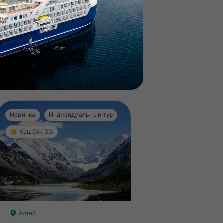
8 дней
29.09 — 06.10.2026
Вид отдыха
Этнотуры
Сложность
Базовая
?
Легкие нагрузки. Подходит 
Опыт не нужен.
меренные нагрузки. Возможно,
165 000 ₽
ам нужно будет физически
дготовиться к туру.
Новинка
Индивидуальный тур
Кешбэк 3%
Алтай