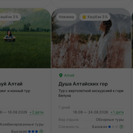
подготовиться к туру.
фи
Кешбэк 3%
Новинка
Кешбэк 3%
Алтай
вуй Алтай
Душа Алтайских гор
кинг и конный тур
Тур с вертолетной экскурсией к горе
Белуха
7 дней
08 — 16.08.2026
+2 даты
18.08 — 24.08.2026
+1 дата
Вид отдыха
Обзорные туры
Комбинированные туры
Сложность
Базовая
?
Высокая
?