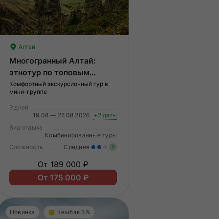
Алтай
Многогранный Алтай:
этнотур по топовым
локациям на минивэнах
Комфортный экскурсионный тур в
мини-группе
9 дней
19.08 — 27.08.2026
+2 даты
Вид отдыха
Комбинированные туры
Сложность
Средняя
?
меренные нагрузки. Возможно,
ам нужно будет физически
От 189 000 ₽
дготовиться к туру.
Умеренные нагрузки. Возмо
От 175 000 ₽
вам нужно будет физически
подготовиться к туру.
Новинка
Кешбэк 3%