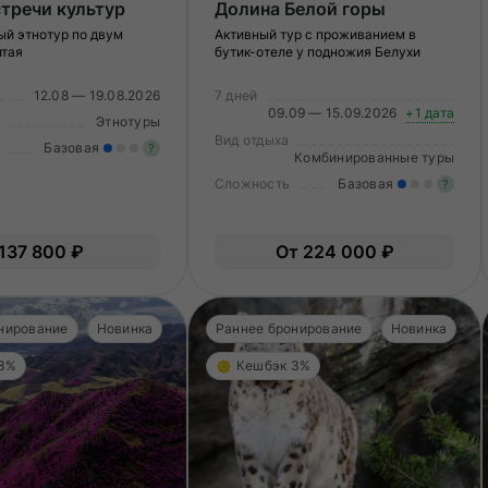
тречи культур
Долина Белой горы
й этнотур по двум
Активный тур с проживанием в
лтая
бутик-отеле у подножия Белухи
12.08 — 19.08.2026
7 дней
09.09 — 15.09.2026
+1 дата
Этнотуры
Вид отдыха
Базовая
?
Комбинированные туры
Сложность
Базовая
?
Легкие нагрузки. Подходит всем.
Опыт не нужен.
Ле
137 800 ₽
От 224 000 ₽
О
нирование
Новинка
Раннее бронирование
Новинка
 3%
Кешбэк 3%