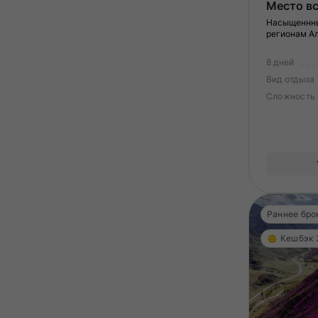
Место вс
Насыщеннны
регионам А
8 дней
Вид отдыха
Сложность
Раннее бро
Кешбэк