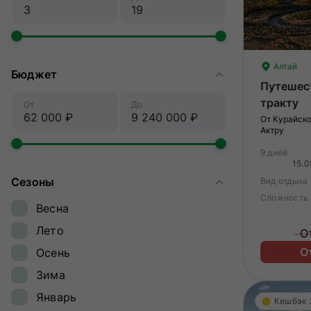
Алтай
Бюджет
Путешес
тракту
От
До
От Курайско
Актру
9 дней
15.0
Сезоны
Вид отдыха
Сложность
Весна
Лето
О
О
Осень
Зима
Январь
Кешбэк