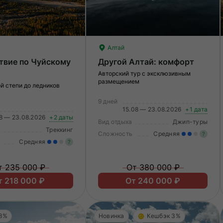
Алтай
твие по Чуйскому
Другой Алтай: комфорт
Авторский тур с эксклюзивным
размещением
й степи до ледников
9 дней
15.08 — 23.08.2026
+1 дата
8 — 23.08.2026
+2 даты
Вид отдыха
Джип-туры
Треккинг
Сложность
Средняя
?
Средняя
?
У
Умеренные нагрузки. Возможно,
в
т 235 000 ₽
От 380 000 ₽
вам нужно будет физически
по
т 218 000 ₽
От 240 000 ₽
подготовиться к туру.
 3%
Новинка
Кешбэк 3%