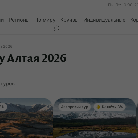
Пн-Пт: 10:00–2
ии
Регионы
По миру
Круизы
Индивидуальные
Ко
я 2026
у Алтая 2026
ы
Месяцы
Сезоны
Месяцы
туров
 3%
Авторский тур
Кешбэк 3%