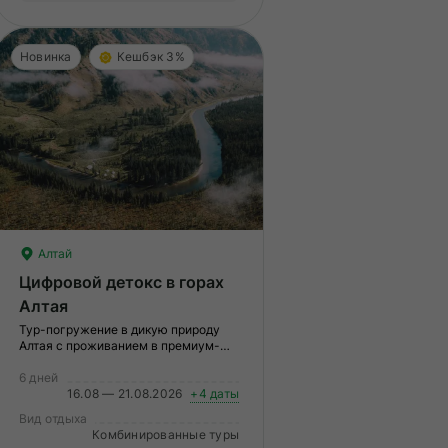
зическая подготовка.
Новинка
Кешбэк 3%
Алтай
Цифровой детокс в горах
Алтая
Тур-погружение в дикую природу
Алтая c проживанием в премиум-
глэмпинге
6 дней
16.08 — 21.08.2026
+4 даты
Вид отдыха
Комбинированные туры