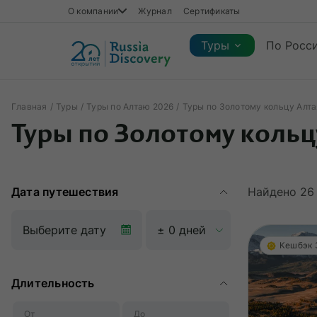
О компании
Журнал
Сертификаты
Туры
По Росс
Главная
Туры
Туры по Алтаю 2026
Туры по Золотому кольцу Алта
Каталог туров
Туры по Золотому кольц
Каталог туров
Регионы
Коллекции
Виды отдыха
Сезон
Регионы
Коллекции
Виды отдыха
Дата путешествия
Найдено
26
Кешбэк
Длительность
От
До