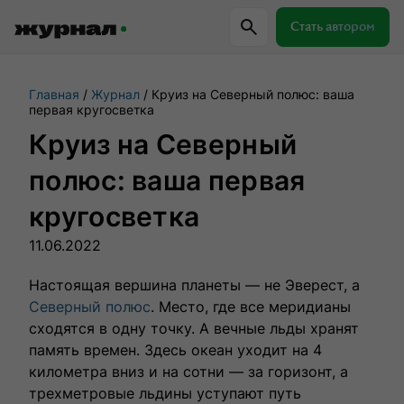
Стать автором
Главная
Журнал
Круиз на Северный полюс: ваша
Самое важное
Куда поехать
Провер
первая кругосветка
Круиз на Северный
Поиск по журналу
полюс: ваша первая
кругосветка
Журнал RussiaDiscovery
11.06.2022
Пишем о России, чтобы родная земля
Настоящая вершина планеты — не Эверест, а
перестала быть Terra Incognita.
Северный полюс
. Место, где все меридианы
сходятся в одну точку. А вечные льды хранят
память времен. Здесь океан уходит на 4
Авторы
Скоро
километра вниз и на сотни — за горизонт, а
трехметровые льдины уступают путь
Сотрудничаем с мастерами слова,