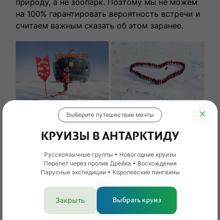
природу, а не зоопарк. Поэтому мы не можем
на 100% гарантировать вероятность встречи и
считаем важным сказать об этом заранее.
Выберите путешествие мечты
КРУИЗЫ В АНТАРКТИДУ
Русскоязычные группы • Новогодние круизы
Перелет через пролив Дрейка • Восхождения
Парусные экспедиции • Королевские пингвины
Повод 3. Следы великих экспедиций
Закрыть
Выбрать круиз
За 2 недели вы пройдете через вечные льды
Северного Ледовитого океана, исследуете