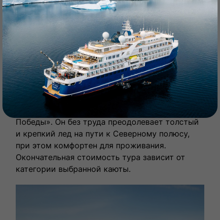
один из самых труднодоступных регионов
планеты — архипелаг Земля Франца-Иосифа и
увидите места арктических экспедиций. Здесь
всё, как в легендарной повести Каверина «Два
капитана». Ведь написана она об этих местах.
На каком судне?
Круиз пройдет на одном из самых больших и
мощных в мире атомных ледоколов «50 лет
Победы». Он без труда преодолевает толстый
и крепкий лед на пути к Северному полюсу,
при этом комфортен для проживания.
Окончательная стоимость тура зависит от
категории выбранной каюты.