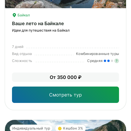
Байкал
Ваше лето на Байкале
Идеи для путешествия на Байкал
7 дней
Вид отдыха
Комбинированные туры
Сложность
Средняя
?
Уме
От 350 000 ₽
вам
под
Смотреть тур
Индивидуальный тур
Кешбэк 3%