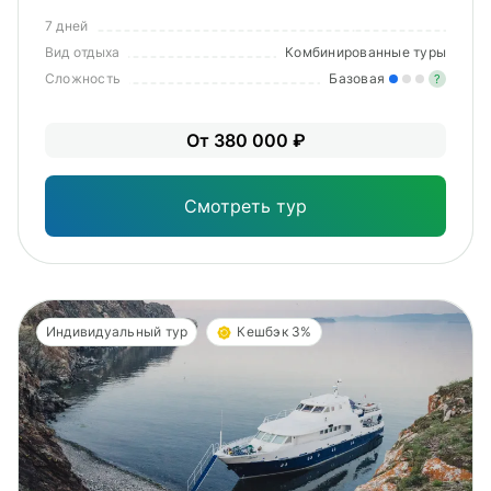
7 дней
Вид отдыха
Комбинированные туры
Сложность
Базовая
?
Лег
От 380 000 ₽
Опы
Смотреть тур
Индивидуальный тур
Кешбэк 3%