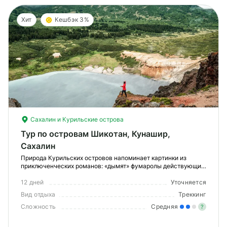
Хит
Кешбэк 3%
Сахалин и Курильские острова
Тур по островам Шикотан, Кунашир,
Сахалин
Природа Курильских островов напоминает картинки из
приключенческих романов: «дымят» фумаролы действующих
вулканов, обрываются в океан огромные скалы, кекуры по
форме напоминают животных и сказочных существ. Не зря
12 дней
Уточняется
Станислав Говорухин в 1972 году снимал фи
Вид отдыха
Треккинг
Сложность
Средняя
?