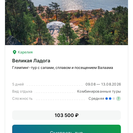
Карелия
Великая Ладога
Глэмпинг-тур с сапами, сплавом и посещением Валаама
5 дней
09.08 — 13.08.2026
Вид отдыха
Комбинированные туры
Сложность
Средняя
?
Уме
103 500 ₽
вам
под