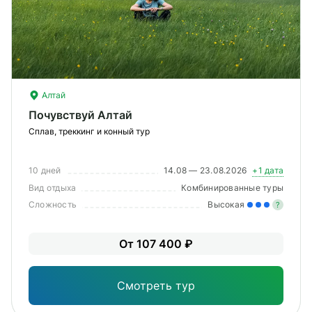
Алтай
Почувствуй Алтай
Сплав, треккинг и конный тур
10 дней
14.08 — 23.08.2026
+1 дата
Вид отдыха
Комбинированные туры
Сложность
Высокая
?
Зна
От 107 400 ₽
опы
физ
Смотреть тур