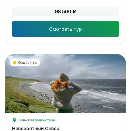
Уме
98 500 ₽
вам
под
Смотреть тур
Кешбэк 3%
Кольский полуостров
Невероятный Север