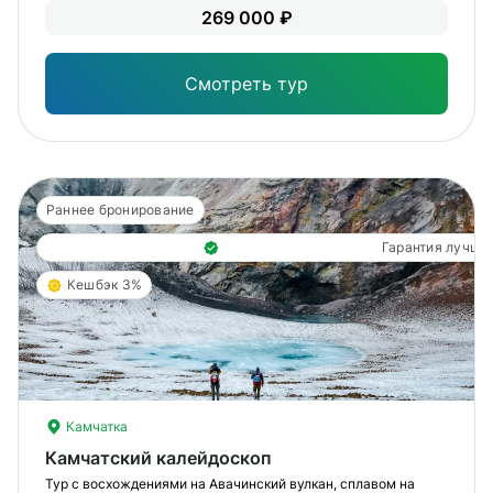
Уме
269 000 ₽
вам
под
Смотреть тур
Раннее бронирование
Гарантия лучше
Кешбэк 3%
Камчатка
Камчатский калейдоскоп
Тур с восхождениями на Авачинский вулкан, сплавом на