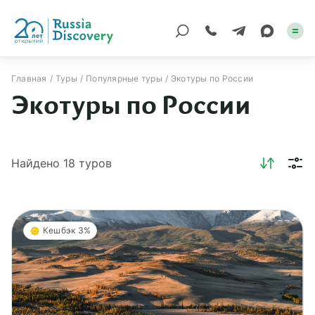
Главная
Туры
Популярные туры
Экотуры по России
Экотуры по России
Каталог туров
По России
Найдено
18
туров
Регионы
По миру
Круизы
Кешбэк 3%
Индивидуальные
Корпоративные