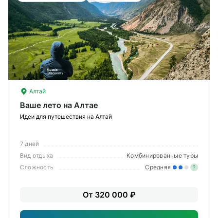
Алтай
Ваше лето на Алтае
Идеи для путешествия на Алтай
7 дней
Вид отдыха
Комбинированные туры
Сложность
Средняя
?
Уме
От 320 000 ₽
вам
под