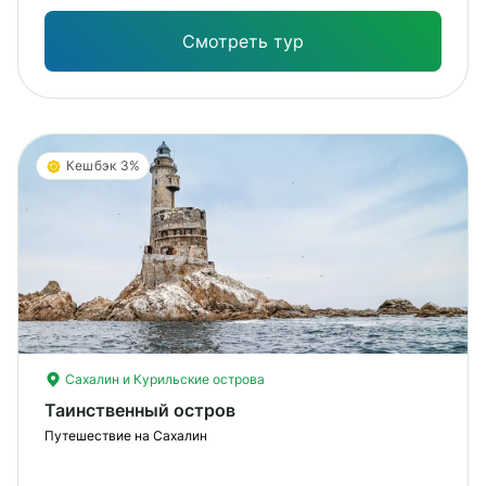
под
Смотреть тур
Кешбэк 3%
Сахалин и Курильские острова
Таинственный остров
Путешествие на Сахалин