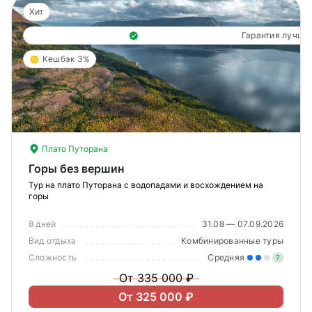
Хит
Гарантия лучше
Кешбэк 3%
Плато Путорана
Горы без вершин
Тур на плато Путорана с водопадами и восхождением на
горы
8 дней
31.08 — 07.09.2026
Вид отдыха
Комбинированные туры
Сложность
Средняя
?
От 335 000 ₽
Уме
От 325 000 ₽
вам