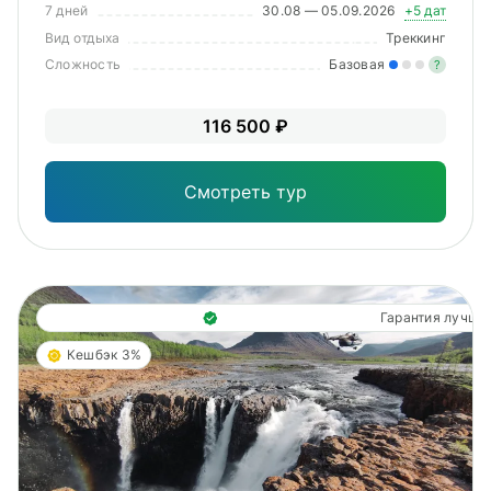
7 дней
30.08 — 05.09.2026
+5 дат
Вид отдыха
Треккинг
Сложность
Базовая
?
Лег
116 500 ₽
Опы
Смотреть тур
Гарантия лучше
Кешбэк 3%