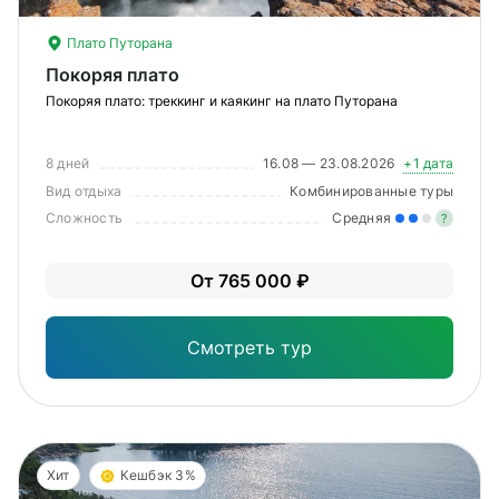
Плато Путорана
Покоряя плато
Покоряя плато: треккинг и каякинг на плато Путорана
8 дней
16.08 — 23.08.2026
+1 дата
Вид отдыха
Комбинированные туры
Сложность
Средняя
?
Уме
От 765 000 ₽
вам
под
Смотреть тур
Хит
Кешбэк 3%