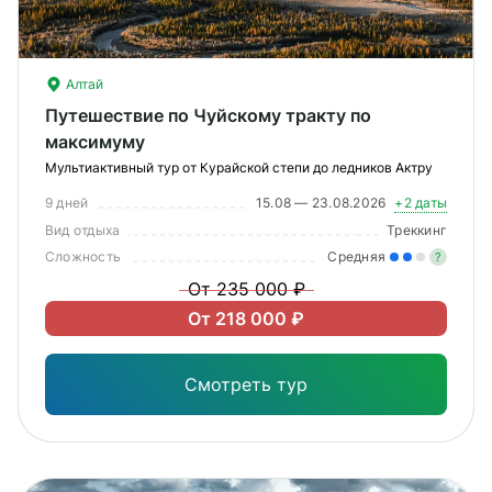
О компании
Журнал
Алтай
Сертификаты
Путешествие по Чуйскому тракту по
максимуму
Подписаться
Мультиактивный тур от Курайской степи до ледников Актру
9 дней
15.08 — 23.08.2026
+2 даты
Вид отдыха
Треккинг
Сложность
Средняя
?
Пн-Пт:
10:00–20:00
От 235 000 ₽
Сб:
11:00–20:00
Уме
От 218 000 ₽
вам
под
Смотреть тур