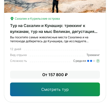
Сахалин и Курильские острова
Тур на Сахалин и Кунашир: треккинг к
вулканам, тур на мыс Великан, дегустация
дальневосточных деликатесов
Вы посетите самые живописные места Сахалина и на
теплоходе доберетесь до Кунашира, где исследуете
тихоокеанское и охотоморское побережье. Вас ждут
экскурсии, треккинг к вулканам и мысам и дегустации
12 дней
дальневосточных деликатесов. Путешествие пройдет с
Вид отдыха
Треккинг
комфо
Сложность
Средняя
?
Уме
От 157 800 ₽
вам
под
Смотреть тур