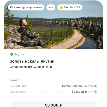
Раннее бронирование
Хит
Кешбэк 3%
Якутия
Золотые скалы Якутии
Сплав по рекам Синяя и Лена
9 дней
Вид отдыха
Комбинированные туры
Сложность
Базовая
?
Лег
93 000 ₽