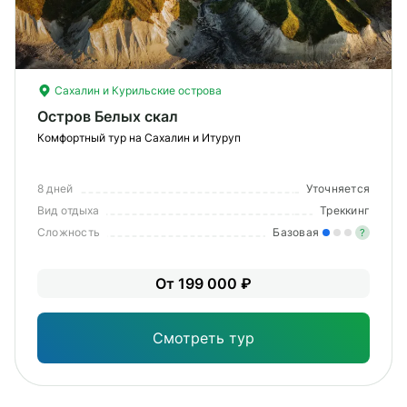
Сахалин и Курильские острова
Остров Белых скал
Комфортный тур на Сахалин и Итуруп
8 дней
Уточняется
Вид отдыха
Треккинг
Сложность
Базовая
?
Лег
От 199 000 ₽
Опы
Смотреть тур