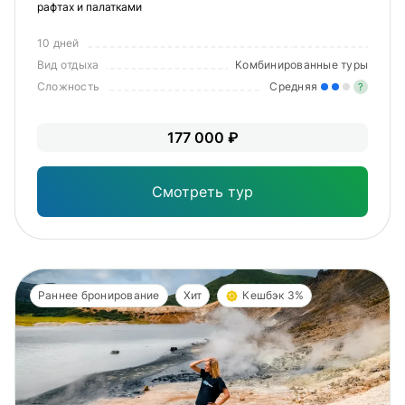
рафтах и палатками
10 дней
Вид отдыха
Комбинированные туры
Сложность
Средняя
?
Уме
177 000 ₽
вам
под
Смотреть тур
Раннее бронирование
Хит
Кешбэк 3%