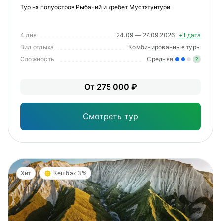
Тур на полуостров Рыбачий и хребет Мустатунтури
4 дня
24.09 — 27.09.2026
+1 дата
Вид отдыха
Комбинированные туры
Сложность
Средняя
?
Уме
От 275 000 ₽
вам
под
Смотреть тур
Хит
Кешбэк 3%