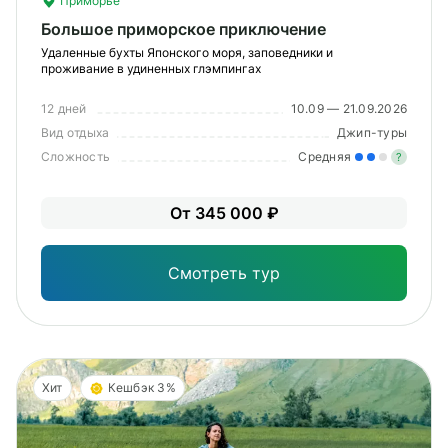
Приморье
Большое приморское приключение
Удаленные бухты Японского моря, заповедники и
проживание в удиненных глэмпингах
12 дней
10.09 — 21.09.2026
Вид отдыха
Джип-туры
Сложность
Средняя
?
Уме
От 345 000 ₽
вам
под
Смотреть тур
Хит
Кешбэк 3%