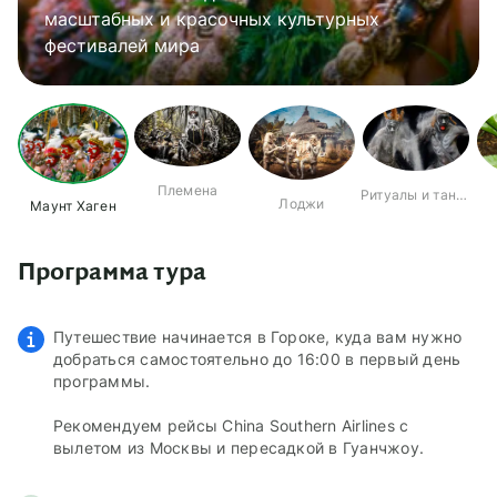
масштабных и красочных культурных
Погрузитесь в жизнь и культуру местных
Увидите уникальные ритуалы и танцы
разнообразию тропического леса и посетите
фестивалей мира
племен
Переночуете в настоящих племенных лоджах
местных племен
водопад Вии Товай
Племена
Ритуалы и танцы
Лоджи
Маунт Хаген
Программа тура
Путешествие начинается в Гороке, куда вам нужно
добраться самостоятельно до 16:00 в первый день
программы.
Рекомендуем рейсы China Southern Airlines с
вылетом из Москвы и пересадкой в Гуанчжоу.