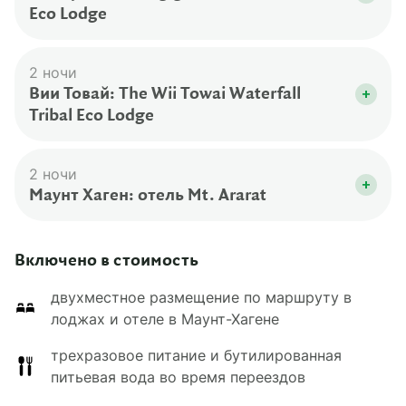
Eco Lodge
Вы будете жить в двухместных номерах
категории Superior с собственной ванной
2 ночи
комнатой.
Вии Товай: The Wii Towai Waterfall
Tribal Eco Lodge
Вы будете жить в двухместных номерах
категории Standard с собственной ванной
2 ночи
комнатой.
Маунт Хаген: отель Mt. Ararat
Вы будете жить в двухместных номерах
категории Standard.
Включено в стоимость
двухместное размещение по маршруту в
лоджах и отеле в Маунт-Хагене
трехразовое питание и бутилированная
питьевая вода во время переездов