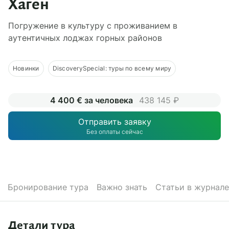
Хаген
О компании
Погружение в культуру с проживанием в
Журнал
аутентичных лоджах горных районов
Сертификаты
Новинки
DiscoverySpecial: туры по всему миру
Подписаться
4 400 € за человека
438 145 ₽
Отправить заявку
Пн-Пт:
10:00–20:00
Без оплаты сейчас
Сб:
11:00–20:00
Бронирование тура
Важно знать
Статьи в журнале
Детали тура