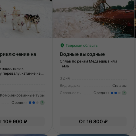
а
Тверская область
приключение на
Водные выходные
е
Сплав по рекам Медведица или
Тьма
утешествие к
 перевалу, катание на
пряжках
3 дня
Вид отдыха
Сплавы
Сложность
Средняя
?
Комбинированные туры
Средняя
?
У
в
Умеренные нагрузки. Возможно,
по
т 109 900 ₽
От 16 800 ₽
вам нужно будет физически
подготовиться к туру.