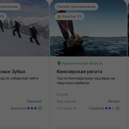
нирование
Раннее бронирование
 3%
Кешбэк 3%
Архангельская область
сные Зубья
Кенозерская регата
од по сибирской тайге
Тур по Кенозерскому нацпарку на
парусных карбасах
8 дней
Треккинг
Вид отдыха
Яхтинг
Высокая
Сложность
Средняя
?
?
Значительные нагрузки. Нужен
У
опыт и выносливость, хорошая
в