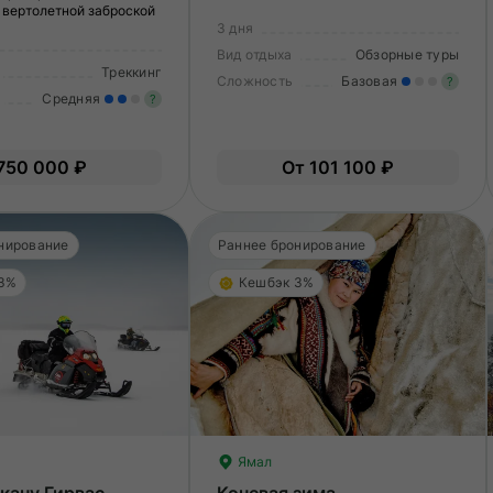
 вертолетной заброской
3 дня
Вид отдыха
Обзорные туры
Треккинг
Сложность
Базовая
?
Средняя
?
Ле
Умеренные нагрузки. Возможно,
О
750 000 ₽
От 101 100 ₽
вам нужно будет физически
подготовиться к туру.
нирование
Раннее бронирование
 3%
Кешбэк 3%
Ямал