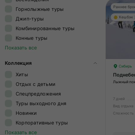
Ингушетия
Раннее бро
Горнолыжные туры
Кавказ
Кешбэк
Джип-туры
Камчатка
Комбинированные туры
Карелия
Конные туры
Кольский полуостров
Круизы
Показать все
Командорские острова
Обзорные туры
Магаданская область
Коллекция
Ретрит-туры
Сибирь
Плато Путорана
Хиты
Поднебе
Сплавы
Приморье
Лыжный пох
Отдых с детьми
Треккинг
Приэльбрусье
Спецпредложения
Туры на квадроциклах
Сахалин и Курильские острова
7 дней
Туры выходного дня
Туры на снегоходах
Вид отдыха
Северная Осетия
Новинки
Сложность
Туры на собачьих упряжках
Северный полюс
Корпоративные туры
Экспедиции
Сибирь
Гастрономические туры
Показать все
Этнотуры