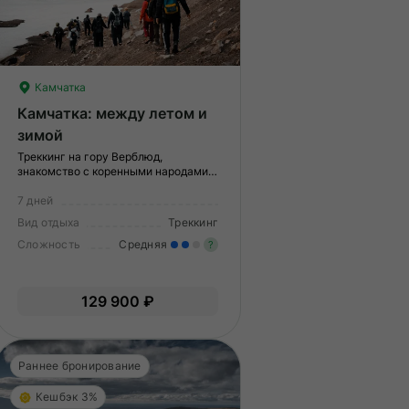
Камчатка
Камчатка: между летом и
зимой
Треккинг на гору Верблюд,
знакомство с коренными народами,
горячие источники
7 дней
Вид отдыха
Треккинг
Сложность
Средняя
?
меренные нагрузки. Возможно,
Умеренные нагрузки. Возмо
129 900 ₽
ам нужно будет физически
вам нужно будет физически
дготовиться к туру.
подготовиться к туру.
Раннее бронирование
Кешбэк 3%