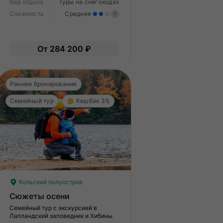
Вид отдыха
Туры на снегоходах
Сложность
Средняя
?
меренные нагрузки. Возможно,
Умеренные нагрузки. Возмо
ам нужно будет физически
вам нужно будет физически
От 284 200 ₽
дготовиться к туру.
подготовиться к туру.
Раннее бронирование
Семейный тур
Кешбэк 3%
Кольский полуостров
Сюжеты осени
Семейный тур с экскурсией в
Лапландский заповедник и Хибины