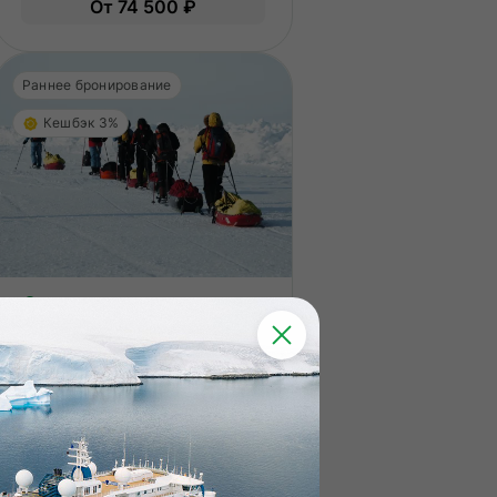
От 74 500 ₽
дготовиться к туру.
вам нужно будет физически
подготовиться к туру.
Раннее бронирование
Кешбэк 3%
Северный полюс
Один градус до цели
Лыжный поход на Северный полюс
15 дней
Вид отдыха
Экспедиции
Сложность
Высокая
?