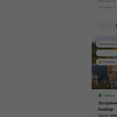
Вид отдыха
Сложность
Раннее бро
Кешбэк
Таймыр
Затерян
Анабар
Тур на Тайм