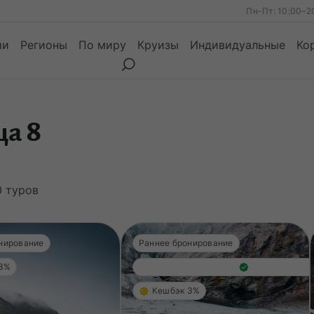
Пн-Пт: 10:00–2
ии
Регионы
По миру
Круизы
Индивидуальные
Ко
ца 8
ы
Месяцы
Сезоны
Месяцы
0
туров
нирование
Раннее бронирование
 3%
Кешбэк 3%