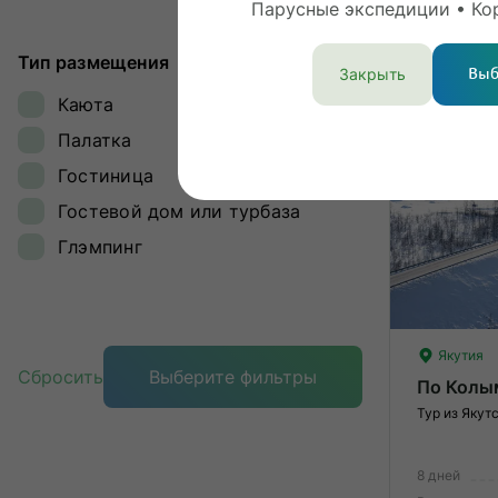
Самарская область
Парусные экспедиции • Ко
3
Тип размещения
Закрыть
Выб
Каюта
Раннее бро
Палатка
Гостиница
Кешбэк
Гостевой дом или турбаза
Глэмпинг
Якутия
Сбросить
Выберите фильтры
По Колы
Тур из Якут
8 дней