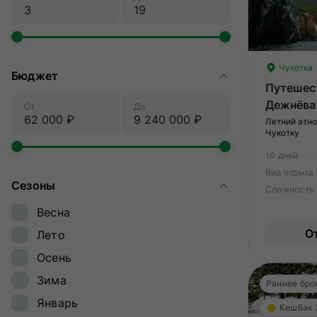
Чукотка
Бюджет
Путешес
Дежнёва
От
До
Летний этно
Чукотку
10 дней
Вид отдыха
Сезоны
Сложность
Весна
О
Лето
Осень
Зима
Раннее бро
Январь
Кешбэк