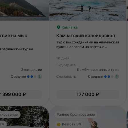
Камчатка
твие на мыс
Камчатский калейдоскоп
Тур с восхождениями на Авачинский
вулкан, сплавом на рафтах и
графический тур на
палатками
10 дней
Вид отдыха
Экспедиции
Комбинированные туры
Средняя
Сложность
Средняя
?
?
Умеренные нагрузки. Возможно,
У
т 399 000 ₽
177 000 ₽
вам нужно будет физически
в
подготовиться к туру.
по
нирование
Раннее бронирование
 3%
Кешбэк 3%