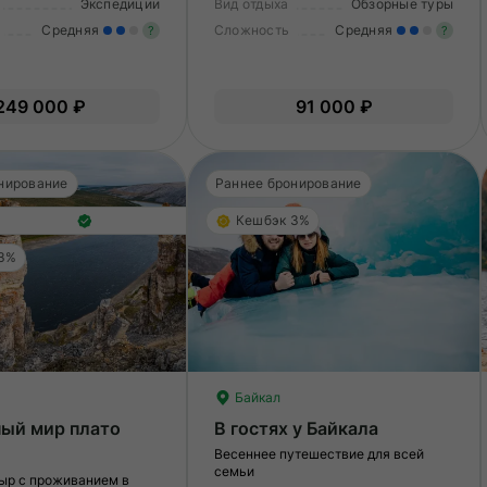
Экспедиции
Вид отдыха
Обзорные туры
Средняя
Сложность
Средняя
?
?
Умеренные нагрузки. Возможно,
У
вам нужно будет физически
в
249 000 ₽
91 000 ₽
подготовиться к туру.
по
нирование
Раннее бронирование
Кешбэк 3%
Гарантия лучшей цены
 3%
Байкал
ный мир плато
В гостях у Байкала
Весеннее путешествие для всей
семьи
ыр с проживанием в