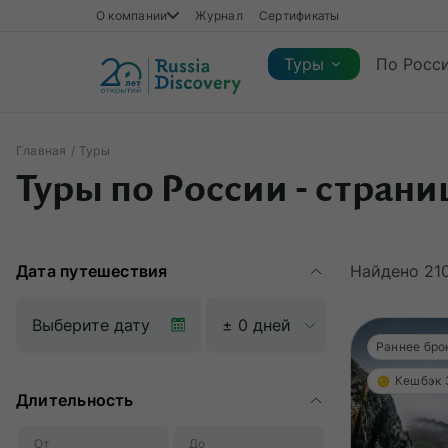
О компании
Журнал
Сертификаты
Туры
По Росс
Главная
Туры
Каталог туров
Туры по России - страни
Каталог туров
Регионы
Коллекции
Виды отдыха
Сезон
Регионы
Коллекции
Виды отдыха
Дата путешествия
Найдено
21
Раннее бро
Кешбэк
Длительность
От
До