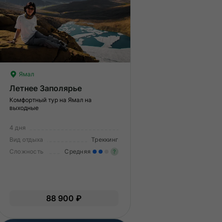
Ямал
Летнее Заполярье
Комфортный тур на Ямал на
выходные
4 дня
Вид отдыха
Треккинг
Сложность
Средняя
?
меренные нагрузки. Возможно,
Умеренные нагрузки. Возмо
ам нужно будет физически
вам нужно будет физически
дготовиться к туру.
подготовиться к туру.
88 900 ₽