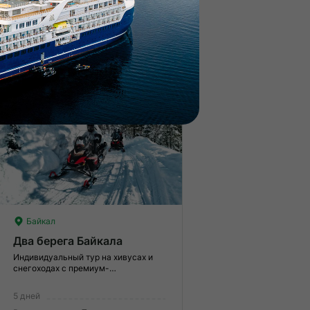
гкие нагрузки. Подходит всем.
Значительные нагрузки. Ну
пыт не нужен.
опыт и выносливость, хоро
От 48 400 €
4 735 921 ₽
физическая подготовка.
Раннее бронирование
Кешбэк 3%
Байкал
Два берега Байкала
Индивидуальный тур на хивусах и
снегоходах с премиум-
размещением
5 дней