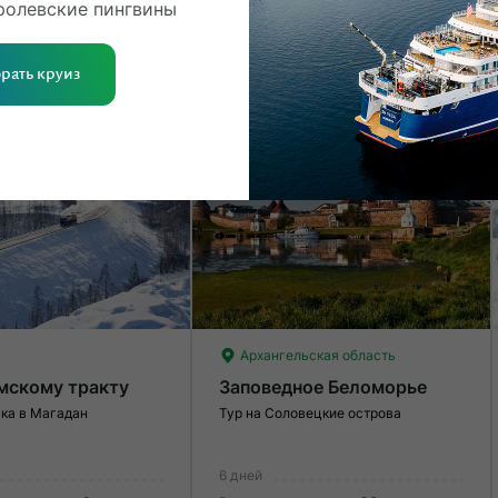
ролевские пингвины
Умеренные нагрузки. Возможно,
Ле
вам нужно будет физически
О
 900 000 ₽
От 101 200 ₽
подготовиться к туру.
рать круиз
нирование
Раннее бронирование
 3%
Кешбэк 3%
Архангельская область
мскому тракту
Заповедное Беломорье
ска в Магадан
Тур на Соловецкие острова
6 дней