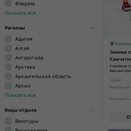
Февраль
Март
Показать все
Апрель
Регионы
Май
Адыгея
Июнь
Камчатк
Алтай
Июль
Зимнее 
Антарктида
Камчатк
Август
Семейное п
Арктика
Сентябрь
Авачинскому
собачьих у
Архангельская область
Октябрь
7 дней
Архыз
Ноябрь
Вид отдыха
Байкал
Показать все
Декабрь
Сложность
Байконур
Виды отдыха
Восточный Саян
О
Велотуры
Дагестан
Восхождения