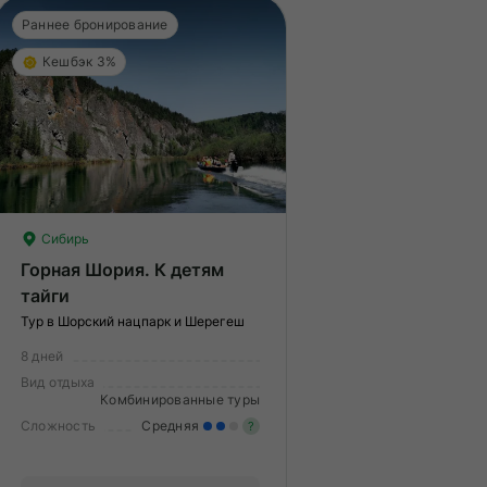
Раннее бронирование
Кешбэк 3%
Сибирь
Горная Шория. К детям
тайги
Тур в Шорский нацпарк и Шерегеш
8 дней
Вид отдыха
Комбинированные туры
Сложность
Средняя
?
меренные нагрузки. Возможно,
ам нужно будет физически
Умеренные нагрузки. Возмо