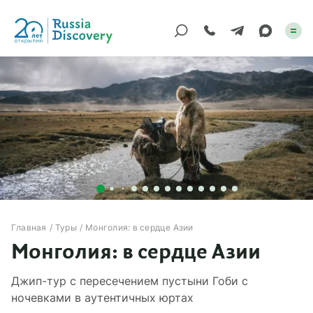
Каталог туров
По России
Регионы
По миру
Круизы
Главная
Туры
Монголия: в сердце Азии
Монголия: в сердце Азии
Индивидуальные
Джип-тур с пересечением пустыни Гоби с
Корпоративные
ночевками в аутентичных юртах