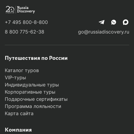
влажные салфетки, влажную туалетную
бумагу, средства личной гигиены
фонарик, желательно налобный (на случай
+7 495 800-8-800
отключений электроэнергии)
легкий термос
8 800 775-62-38
go@russiadiscovery.ru
полотенце
персональную аптечку (жаропонижающие,
противопростудное, средства от головной
боли, средства от расстройства желудка,
Путешествия по России
пластырь, антисептик, личные лекарства,
Каталог туров
которые вы принимаете регулярно)
VIP-туры
Индивидуальные туры
Корпоративные туры
Подарочные сертификаты
Программа лояльности
Карта сайта
Компания