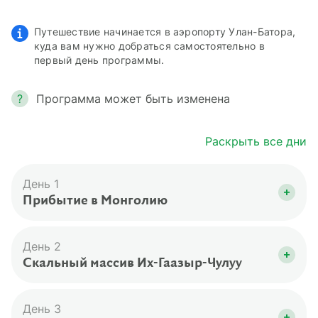
Путешествие начинается в аэропорту Улан-Батора,
куда вам нужно добраться самостоятельно в
первый день программы.
?
Программа может быть изменена
Раскрыть все дни
День 1
Прибытие в Монголию
Из аэропорта Улан-Батора мы направимся на
первую ночевку в район нацпарка «Горхи
День 2
Тэрэлж». Мы проведем ночь в палаточном
Скальный массив Их-Гаазыр-Чулуу
лагере.
Этот день мы посвятим знакомству с одним из
самых больших скальных массивов Монголии
День 3