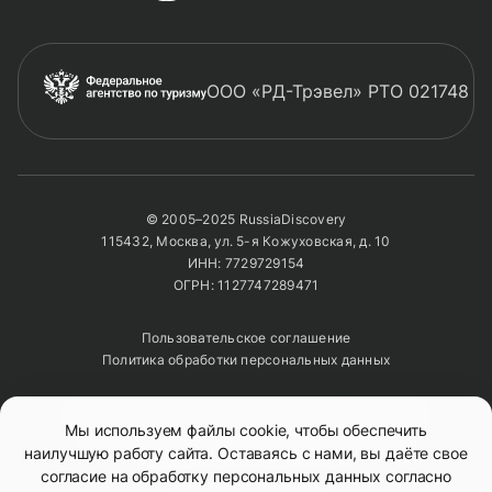
ООО «РД-Трэвел» РТО 021748
© 2005–2025 RussiaDiscovery
115432, Москва, ул. 5-я Кожуховская, д. 10
ИНН: 7729729154
ОГРН: 1127747289471
Пользовательское соглашение
Политика обработки персональных данных
Полное или частичное копирование изображений и
Мы используем файлы cookie, чтобы обеспечить
текстов возможно только с указанием активной
ссылки на сайт
RussiaDiscovery
наилучшую работу сайта. Оставаясь с нами, вы даёте свое
согласие на обработку персональных данных согласно