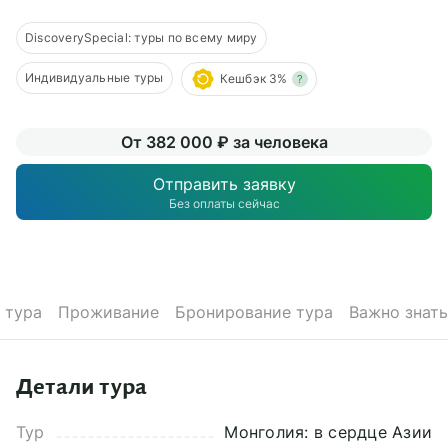
О компании
DiscoverySpecial: туры по всему миру
Журнал
Индивидуальные туры
Кешбэк 3%
?
Сертификаты
От 382 000 ₽ за человека
Подписаться
Отправить заявку
Без оплаты сейчас
Пн-Пт:
10:00–20:00
Сб:
11:00–20:00
 тура
Проживание
Бронирование тура
Важно знать
Детали тура
Тур
Монголия: в сердце Азии