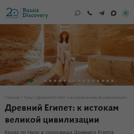
Каталог туров
По России
Регионы
По миру
Круизы
Главная
Туры
Древний Египет: к истокам великой цивилизации
Древний Египет: к истокам
Индивидуальные
великой цивилизации
Корпоративные
Круиз по Нилу и сокровища Древнего Египта