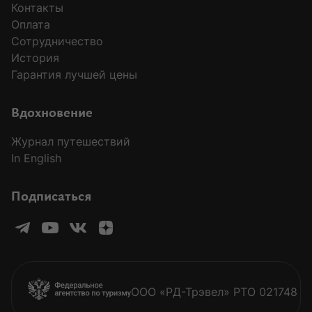
Контакты
страховой медицинский полис на даты
Оплата
поездки (подойдет также банковская
Сотрудничество
страховка, покрывающая поездки за
История
пределы России)
Гарантия лучшей цены
MODAL-ARRIVALS
Вдохновение
Журнал путешествий
In English
Подписаться
ООО «РД-Трэвел» РТО 021748