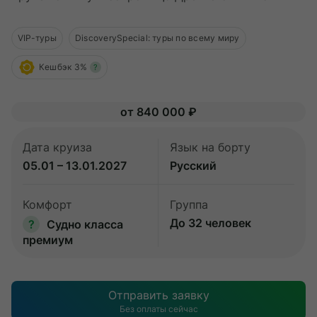
О компании
VIP-туры
DiscoverySpecial: туры по всему миру
Журнал
Сертификаты
Кешбэк 3%
?
Подписаться
от 840 000 ₽
Дата круиза
Язык на борту
05.01 – 13.01.2027
Русский
Пн-Пт:
10:00–20:00
Сб:
11:00–20:00
Комфорт
Группа
До 32 человек
?
Судно класса
премиум
Отправить заявку
Без оплаты сейчас