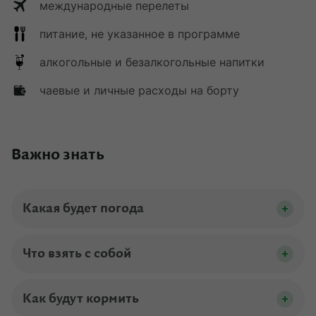
международные перелеты
питание, не указанное в программе
алкогольные и безалкогольные напитки
чаевые и личные расходы на борту
Важно знать
Какая будет погода
Погода в Египте в конце октября солнечная,
осадки выпадают крайне редко. При этом для
Что взять с собой
региона характерна заметная разница между
Во время круиза стоит учитывать особенности
дневными и ночными температурами, поэтому
пребывания на воде: ранним утром и вечером
Как будут кормить
важно предусмотреть одежду для разных