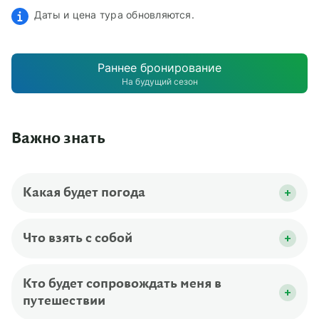
Даты и цена тура обновляются.
Раннее бронирование
На будущий сезон
Важно знать
Какая будет погода
Путешествие проходит за полярным кругом,
погода здесь неустойчива и непредсказуема.
Что взять с собой
Летом средняя температура воздуха днем
Документы:
+15...+18 °С. Высока вероятность резкой смены
Кто будет сопровождать меня в
паспорт (для детей — свидетельство о
погоды. Обязательно учитывайте это при
путешествии
рождении)
подготовке к поездке.
медицинский полис