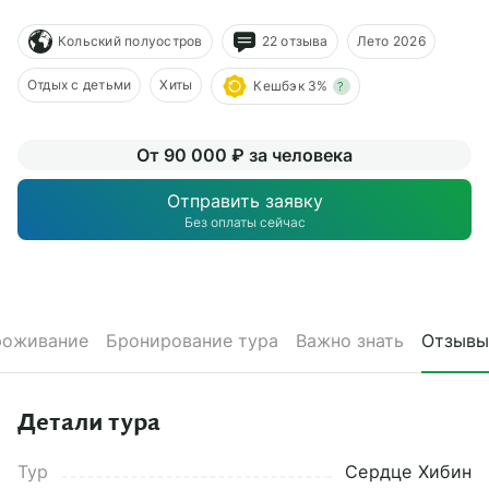
О компании
Кольский полуостров
22 отзыва
Лето 2026
Журнал
Отдых с детьми
Хиты
Кешбэк 3%
?
Сертификаты
От 90 000 ₽ за человека
Подписаться
Отправить заявку
Без оплаты сейчас
Пн-Пт:
10:00–20:00
Сб:
11:00–20:00
роживание
Бронирование тура
Важно знать
Отзывы
Детали тура
Тур
Сердце Хибин