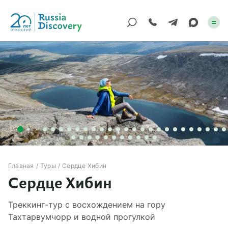
Каталог туров
По России
Регионы
По миру
Круизы
Главная
Туры
Сердце Хибин
Сердце Хибин
Индивидуальные
Треккинг-тур с восхождением на гору
Корпоративные
Тахтарвумчорр и водной прогулкой