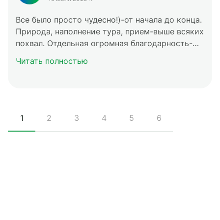
Все было просто чудесно!)-от начала до конца.
Природа, наполнение тура, прием-выше всяких
похвал. Отдельная огромная благодарность-
нашему гиду Максиму. С удовольствием
Читать полностью
оставлю отзыв. Удачи вам, следующий отпуск-
только с Вами)
1
2
3
4
5
6