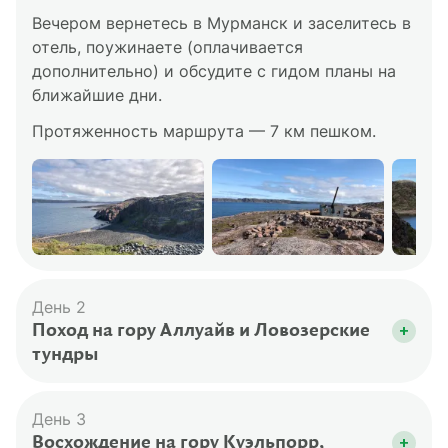
Вечером вернетесь в Мурманск и заселитесь в
отель, поужинаете (оплачивается
дополнительно) и обсудите с гидом планы на
ближайшие дни.
Протяженность маршрута — 7 км пешком.
День 2
Поход на гору Аллуайв и Ловозерские
тундры
Утром после завтрака в гостинице вы
отправитесь в поселок Ревда (150 км). Вас
День 3
ждет пеший поход на вершину горы Аллуайв.
Восхождение на гору Куэльпорр,