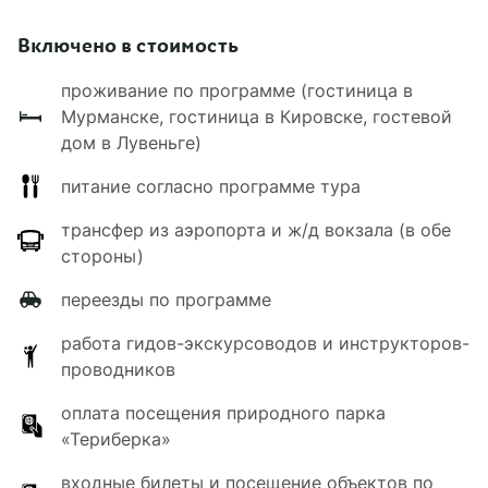
Находится в Лувеньге. Вы будете жить в
прибытии вас довезут до аэропорта,
холодильник, собственный санузел с душем.
номере с одной большой или 2 односпальными
железнодорожного вокзала или вашего места
Включено в стоимость
На территории: бассейн, ресторан, работает
кроватями. В номерах: обогреватели, вешалки
размещения в городе.
Wi-Fi.
для одежды, столы.
проживание по программе (гостиница в
Мурманске, гостиница в Кировске, гостевой
На территории гостевого дома: гостиная, 2
дом в Лувеньге)
общих санузла на этаже с номерами, финская
сауна.
питание согласно программе тура
трансфер из аэропорта и ж/д вокзала (в обе
стороны)
переезды по программе
работа гидов-экскурсоводов и инструкторов-
проводников
оплата посещения природного парка
«Териберка»
входные билеты и посещение объектов по