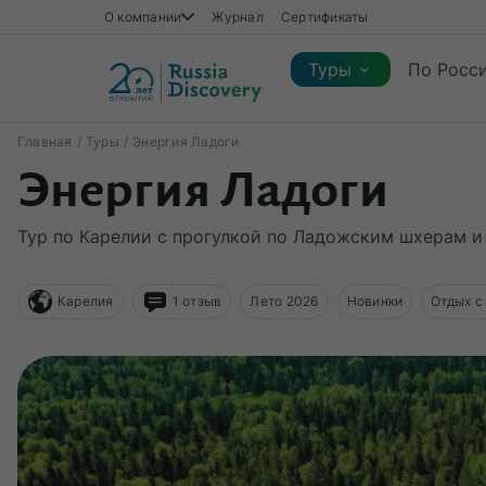
О компании
Журнал
Сертификаты
Туры
По Росс
Главная
Туры
Энергия Ладоги
Энергия Ладоги
Каталог туров
Каталог туров
Регионы
Коллекции
Виды отдыха
Сезон
Тур по Карелии с прогулкой по Ладожским шхерам и
Регионы
Коллекции
Виды отдыха
Карелия
1 отзыв
Лето 2026
Новинки
Отдых с