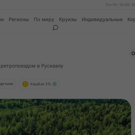
Пн-Пт: 10:00–2
ии
Регионы
По миру
Круизы
Индивидуальные
Ко
О
ы
Месяцы
 ретропоездом в Рускеалу
Сезоны
Месяцы
 детьми
Кешбэк 3%
?