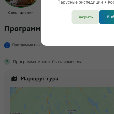
Парусные экспедиции • Ко
Стильные отели
Мраморный каньон
Крепость «Орешек»
Л
Закрыть
Выб
Программа тура
Программа начнется на Московском вокзале Санкт-Пете
?
Программа может быть изменена
Маршрут тура