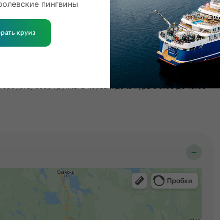
ролевские пингвины
адожские шхеры
Локальная кухня
«Игора Драйв»
рать круиз
рбурга, сбор группы в первый день тура с 9:00 до 10:00