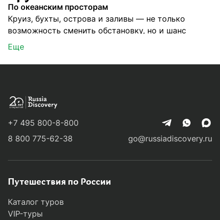
По океанским просторам
О компании
Круиз, бухты, острова и заливы — не только
Журнал
возможность сменить обстановку, но и шанс
отлично отдохнуть, зарядиться новыми
Сертификаты
Еще
впечатлениями, совершить множество открытий и
насладиться суровой красотой океанских
Подписаться
просторов и берегов.
RussiaDiscovery предлагает несколько океанских
круизов — плавание на ледоколе по Северному
+7 495 800-8-800
Ледовитому океану, путешествие на остров
Пн-Пт:
10:00–20:00
Врангеля, экскурсии к Курильским островам,
8 800 775-62-38
go@russiadiscovery.ru
Сб:
11:00–20:00
новогодний круиз на борту роскошного
комфортабельного лайнера и даже
дальневосточный круиз на мега-яхте.
Путешествия по России
Каникулы на борту
Каталог туров
Во время океанских круизов, в зависимости от
VIP-туры
выбранного маршрута, вы сможете: