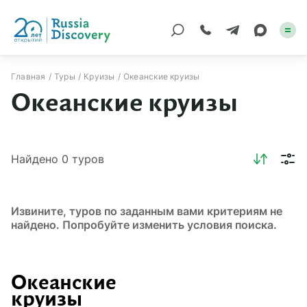
Главная
Туры
Круизы
Океанские круизы
Океанские круизы
Каталог туров
По России
Найдено
0
туров
Регионы
По миру
Извините, туров по заданным вами критериям не
Круизы
найдено. Попробуйте изменить условия поиска.
Индивидуальные
Океанские
Корпоративные
круизы