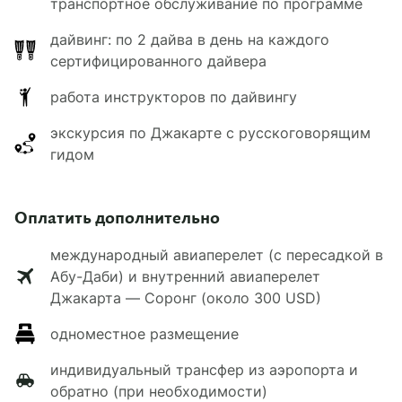
транспортное обслуживание по программе
собственная ванная комната с душем, работает
бесплатный Wi-Fi. Гостям предоставляются
дайвинг: по 2 дайва в день на каждого
тапочки и халаты, а также туалетно-
сертифицированного дайвера
косметические принадлежности.
работа инструкторов по дайвингу
экскурсия по Джакарте с русскоговорящим
гидом
Оплатить дополнительно
международный авиаперелет (с пересадкой в
Абу-Даби) и внутренний авиаперелет
Джакарта — Соронг (около 300 USD)
одноместное размещение
индивидуальный трансфер из аэропорта и
обратно (при необходимости)