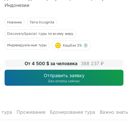
О компании
Индонезии
Журнал
Новинки
Terra Incognita
Сертификаты
DiscoverySpecial: туры по всему миру
Подписаться
Индивидуальные туры
Кешбэк 3%
?
От 4 500 $ за человека
388 237 ₽
Пн-Пт:
10:00–20:00
Отправить заявку
Сб:
11:00–20:00
Без оплаты сейчас
 тура
Проживание
Бронирование тура
Важно знать