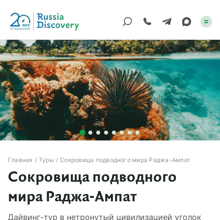
Каталог туров
По России
Регионы
По миру
Круизы
Главная
Туры
Сокровища подводного мира Раджа-Ампат
Сокровища подводного
Индивидуальные
мира Раджа-Ампат
Корпоративные
Дайвинг-тур в нетронутый цивилизацией уголок