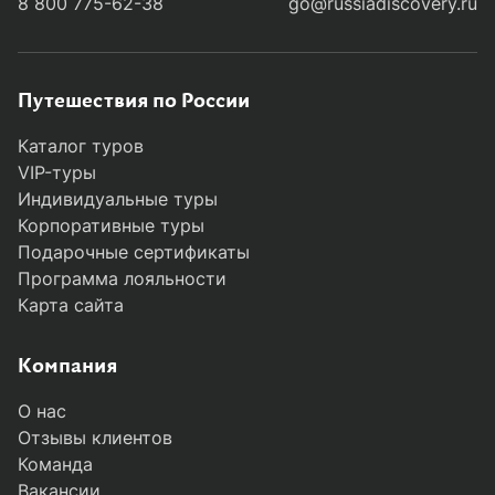
8 800 775-62-38
go@russiadiscovery.ru
(в Раджа-Ампат мало аптек), таблетки от
морской болезни, средства от диареи/
расстройства желудка, антигистаминные,
антибиотик общего действия,
Путешествия по России
обезболивающие, пластыри, антисептик,
средства с пантенолом от солнечных
Каталог туров
ожогов)
VIP-туры
подводную камеру или GoPro + крепления
Индивидуальные туры
пауэрбанк (электричество на островах не
Корпоративные туры
всегда стабильно)
Подарочные сертификаты
универсальный переходник для розеток
Программа лояльности
водонепроницаемый чехол для телефона и
Карта сайта
документов
фонарик или налобный фонарь
Компания
дополнительные карты памяти и батарейки
пакеты/мешки для мокрых вещей
О нас
книгу/ридер
Отзывы клиентов
многоразовую бутылку для воды
Команда
Вакансии