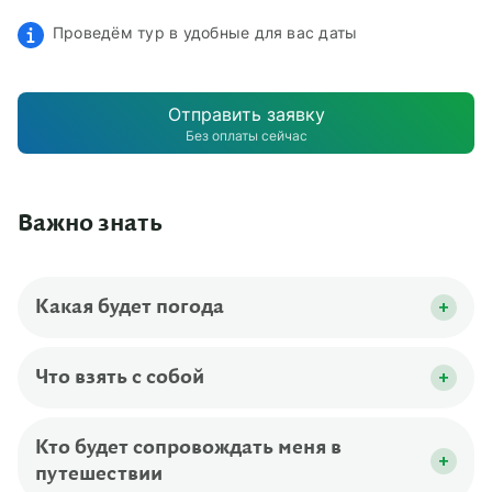
Проведём тур в удобные для вас даты
Отправить заявку
Без оплаты сейчас
Важно знать
Какая будет погода
Октябрь считается одним из лучших месяцев
для снорклинга и дайвинга из-за спокойного
Что взять с собой
моря.
Документы и деньги:
Кто будет сопровождать меня в
загранпаспорт, действительный не менее 6
путешествии
месяцев, и его копию