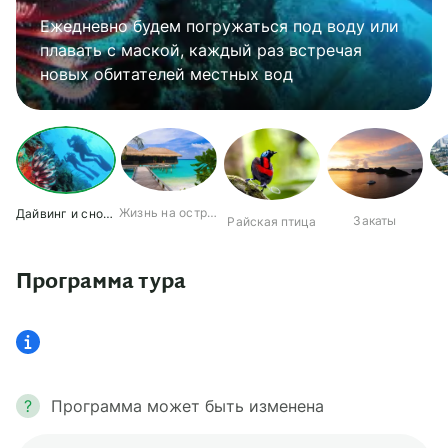
Ежедневно будем погружаться под воду или
Поживем островной жизнью вдали от
Насладимся удивительно красивыми
плавать с маской, каждый раз встречая
цивилизации: массовый туризм еще не
Познакомимся с уникальными флорой и
закатами, которых нет ни в одном другом
Прогуляемся по Джакарте — крупнейшему
новых обитателей местных вод
добрался до архипелага
фауной архипелага
месте
мегаполису Юго-Восточной Азии
Жизнь на острове
Дайвинг и снорклинг
Закаты
Райская птица
Программа тура
?
Программа может быть изменена