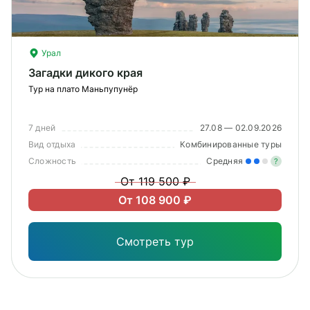
О компании
Журнал
Урал
Сертификаты
Загадки дикого края
Тур на плато Маньпупунёр
Подписаться
7 дней
27.08 — 02.09.2026
Вид отдыха
Комбинированные туры
Сложность
Средняя
?
Пн-Пт:
10:00–20:00
От 119 500 ₽
Сб:
11:00–20:00
Уме
От 108 900 ₽
вам
под
Смотреть тур