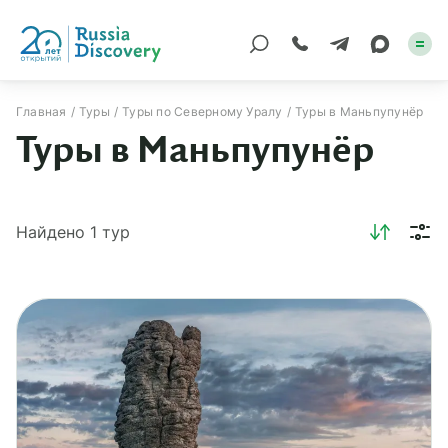
Главная
Туры
Туры по Северному Уралу
Туры в Маньпупунёр
Туры в Маньпупунёр
Каталог туров
По России
Найдено
1
тур
Регионы
По миру
Круизы
Индивидуальные
Корпоративные